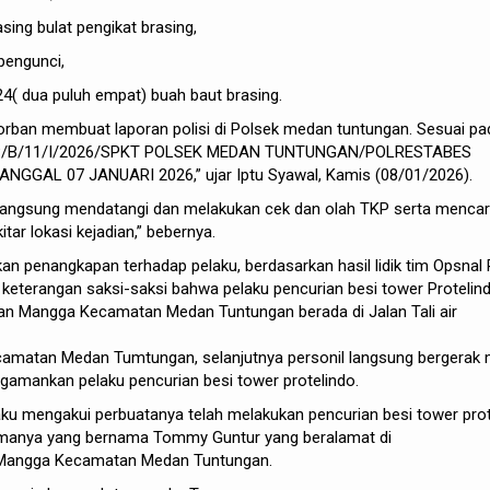
sing bulat pengikat brasing,
pengunci,
, 24( dua puluh empat) buah baut brasing.
korban membuat laporan polisi di Polsek medan tuntungan. Sesuai pa
 LP/B/11/I/2026/SPKT POLSEK MEDAN TUNTUNGAN/POLRESTABES
NGGAL 07 JANUARI 2026,”
ujar
Iptu
Syawal
,
Kamis
(08/01/2026).
langsung
mendatangi
dan
melakukan
cek
dan
olah
TKP
serta
mencar
itar
lokasi
kejadian
,”
bebernya
.
kan
penangkapan
terhadap
pelaku
,
berdasarkan
hasil
lidik
tim
Opsnal
n
keterangan
saksi-saksi
bahwa
pelaku
pencurian
besi
tower
Protelin
an
Mangga
Kecamatan
Medan
Tuntungan
berada
di Jalan
Tali
air
camatan
Medan
Tumtungan
,
selanjutnya
personil
langsung
bergerak
gamankan
pelaku
pencurian
besi
tower
protelindo
.
aku
mengakui
perbuatanya
telah
melakukan
pencurian
besi
tower
prot
manya
yang
bernama
Tommy Guntur yang
beralamat
di
angga
Kecamatan
Medan
Tuntungan
.