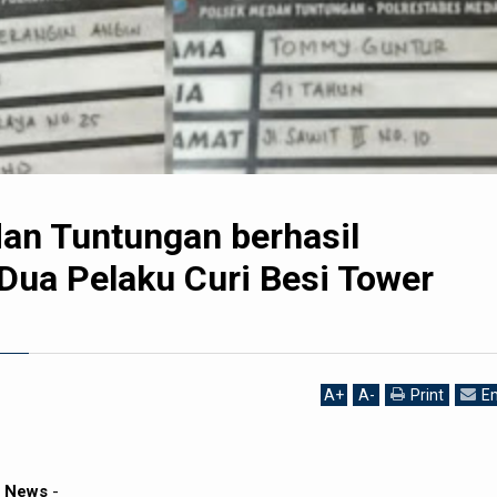
an Tuntungan berhasil
Dua Pelaku Curi Besi Tower
A
+
A
-
Print
Em
h News
-