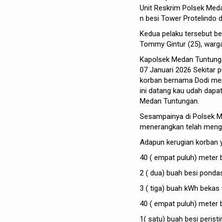
U
nit
Reskrim
Polsek
Med
n
besi
Tower
Protelindo
d
Kedua
pelaku
tersebut
b
Tommy
Gintur
(25),
warg
Kapolsek
Medan
Tuntung
07
Januari
2026
Sekitar
p
korban
bernama
Dodi
me
ini
datang
kau
udah
dapa
Medan Tuntungan.
Sesampainya di Polsek Me
menerangkan telah menga
Adapun kerugian korban ya
40 ( empat puluh) meter b
2 ( dua) buah besi ponda
3 ( tiga) buah kWh bekas t
40 ( empat puluh) meter 
1( satu) buah besi peristi