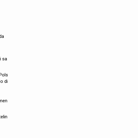
da
i
sa
Pols
do
di
men
elin