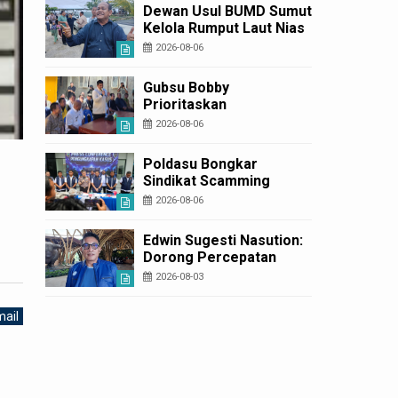
Diperbaiki
Dewan Usul BUMD Sumut
Kelola Rumput Laut Nias
Utara dari Hulu ke Hilir
2026-08-06
Gubsu Bobby
Prioritaskan
Infrastruktur Nias Utara,
2026-08-06
Jalan Penggerak
Ekonomi Mulai Dibenahi
Poldasu Bongkar
Sindikat Scamming
Internasional di
2026-08-06
Apartemen Medan,
Korban Rugi Rp6,7 Miliar
Edwin Sugesti Nasution:
Dorong Percepatan
Perda PBG Guna
2026-08-03
Penyederhanaan
Layanan Cepat dan
ail
Murah