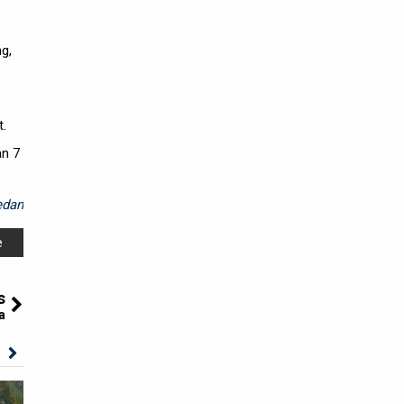
ng
,
t
.
an
7
dan
e
s
a