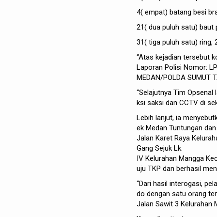
4( empat) batang besi bra
21( dua puluh satu) baut 
31( tiga puluh satu) ring
“Atas kejadian tersebut 
Laporan Polisi Nomor:
MEDAN/POLDA SUMUT TA
“
Selajutnya
Tim
Opsenal
ksi
saksi
dan CCTV di
sek
Lebih
lanjut
,
ia
menyebut
ek
Medan
Tuntungan
da
Jalan
Karet
Raya
Kelurah
Gang
Sejuk
Lk.
IV
Kelurahan
Mangga
Ke
uju
TKP dan
berhasil
men
“Dari
hasil
interogasi
,
pel
do
dengan
satu
orang
te
Jalan
Sawit
3
Kelurahan
M