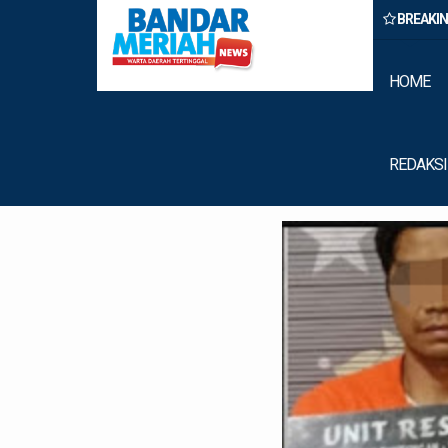
BREAKI
Binjai Amankan Dua Pengedar Narkoba Saat Patroli Malam
HOME
REDAKSI