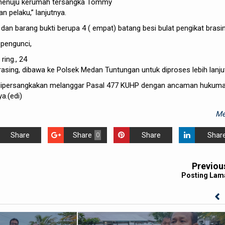
enuju
kerumah
tersangka
Tommy
an
pelaku
,”
lanjutnya
.
dan
barang
bukti
berupa
4 (
empat
)
batang
besi
bulat
pengikat
brasi
pengunci
,
ring., 24
rasing
,
dibawa
ke
Polsek
Medan
Tuntungan
untuk
diproses
lebih
lanju
dipersangkakan
melanggar
Pasal
477 KUHP dengan
ancaman
hukum
ya
.(edi)
Me
Share
Share
Share
Shar
0
Previou
Posting Lam