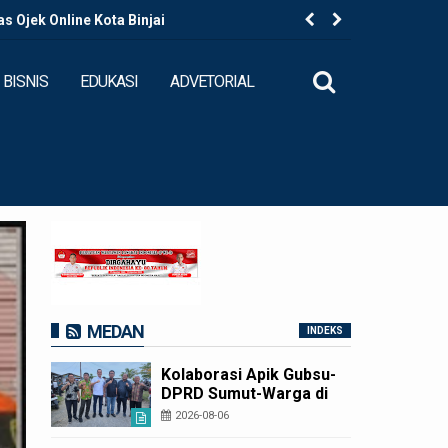
 Ojek Online Kota Binjai
Kapolres B
BISNIS
EDUKASI
ADVETORIAL
MEDAN
INDEKS
Kolaborasi Apik Gubsu-
DPRD Sumut-Warga di
Nias Utara: Jalan Rusak
2026-08-06
Puluhan Tahun Akhirnya