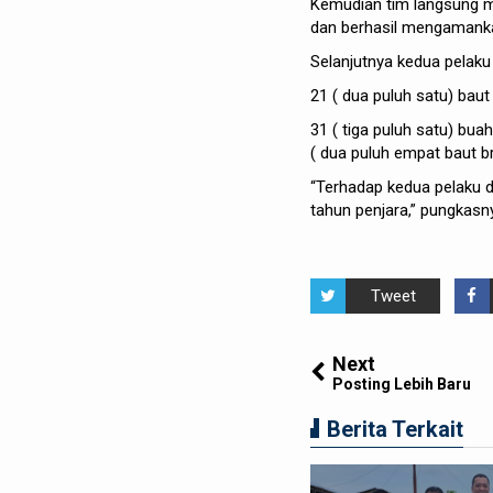
Kemudian
tim
langsung
m
dan
berhasil
mengamank
Selanjutnya
kedua
pelaku
21 (
dua
puluh
satu
)
baut
31 (
tiga
puluh
satu
)
buah
(
dua
puluh
empat
baut
b
“
Terhadap
kedua
pelaku
tahun
penjara
,”
pungkasn
Tweet
Next
Posting Lebih Baru
Berita Terkait