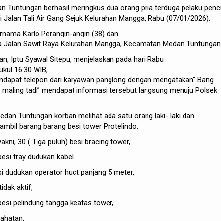
an
Tuntungan
berhasil
meringkus
dua
orang
pria
terduga
pelaku
penc
i Jalan
Tali
Air Gang
Sejuk
Kelurahan
Mangga, Rabu (07/01/2026).
ernama
Karlo
Perangin-angin
(38) dan
a
Jalan
Sawit
Raya
Kelurahan
Mangga,
Kecamatan
Medan
Tuntungan
an
,
Iptu
Syawal
Sitepu
,
menjelaskan
pada
hari
Rabu
ukul
16.30 WIB,
ndapat
telepon
dari
karyawan
panglong
dengan
mengatakan
” Bang
t
maling
tadi”
mendapat
informasi
tersebut
langsung
menuju
Polsek
dan Tuntungan korban melihat ada satu orang laki- laki dan
mbil barang barang besi tower Protelindo.
kni, 30 ( Tiga puluh) besi bracing tower,
esi tray dudukan kabel,
si dudukan operator huct panjang 5 meter,
idak aktif,
besi pelindung tangga keatas tower,
rahatan,