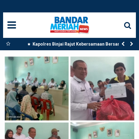
HOME
NASIONAL
SUMUT
 Dua
Kapolres Binjai Rajut Kebersamaan Bersama
Komunitas Ojek Online Kota Binjai
MEDAN
LANGKAT
ACEH
BISNIS
EDUKASI
ADVETORIAL