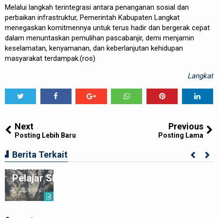
Melalui langkah terintegrasi antara penanganan sosial dan
perbaikan infrastruktur, Pemerintah Kabupaten Langkat
menegaskan komitmennya untuk terus hadir dan bergerak cepat
dalam menuntaskan pemulihan pascabanjir, demi menjamin
keselamatan, kenyamanan, dan keberlanjutan kehidupan
masyarakat terdampak.(ros)
Langkat
Tweet
Share
Share
Share
Share
Share
0
Next
Previous
Posting Lebih Baru
Posting Lama
Ciptakan Generasi Muda Tertib
Berita Terkait
Berkendara,Satlantas Polre Langkat Bekali
Pelajar SMP
2026-08-01