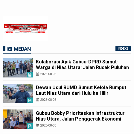
MEDAN
INDEKS
Kolaborasi Apik Gubsu-DPRD Sumut-
Warga di Nias Utara: Jalan Rusak Puluhan
Tahun Akhirnya Diperbaiki
2026-08-06
Dewan Usul BUMD Sumut Kelola Rumput
Laut Nias Utara dari Hulu ke Hilir
2026-08-06
Gubsu Bobby Prioritaskan Infrastruktur
Nias Utara, Jalan Penggerak Ekonomi
Mulai Dibenahi
2026-08-06