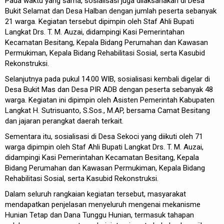
Pada waktu yang sama, sosialisasi juga dilaksanakan di Desa
Bukit Selamat dan Desa Halban dengan jumlah peserta sebanyak
21 warga. Kegiatan tersebut dipimpin oleh Staf Ahli Bupati
Langkat Drs. T. M. Auzai, didampingi Kasi Pemerintahan
Kecamatan Besitang, Kepala Bidang Perumahan dan Kawasan
Permukiman, Kepala Bidang Rehabilitasi Sosial, serta Kasubid
Rekonstruksi.
Selanjutnya pada pukul 14.00 WIB, sosialisasi kembali digelar di
Desa Bukit Mas dan Desa PIR ADB dengan peserta sebanyak 48
warga. Kegiatan ini dipimpin oleh Asisten Pemerintah Kabupaten
Langkat H. Sutrisuanto, S.Sos., M.AP, bersama Camat Besitang
dan jajaran perangkat daerah terkait.
Sementara itu, sosialisasi di Desa Sekoci yang diikuti oleh 71
warga dipimpin oleh Staf Ahli Bupati Langkat Drs. T. M. Auzai,
didampingi Kasi Pemerintahan Kecamatan Besitang, Kepala
Bidang Perumahan dan Kawasan Permukiman, Kepala Bidang
Rehabilitasi Sosial, serta Kasubid Rekonstruksi.
Dalam seluruh rangkaian kegiatan tersebut, masyarakat
mendapatkan penjelasan menyeluruh mengenai mekanisme
Hunian Tetap dan Dana Tunggu Hunian, termasuk tahapan