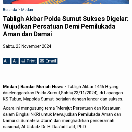
REDAKSI
Beranda
Medan
Tabligh Akbar Polda Sumut Sukses Digelar:
Wujudkan Persatuan Demi Pemilukada
Aman dan Damai
Sabtu, 23 November 2024
A
+
A
-
Print
Email
Medan | Bandar Meriah News -
Tabligh Akbar 1446 H yang
diselenggarakan Polda Sumut,Sabtu(23/11/2024), di Lapangan
KS Tubun, Mapolda Sumut, berjalan dengan lancar dan sukses.
Acara ini mengusung tema “Merajut Persatuan dan Kesatuan
dalam Bingkai NKRI untuk Mewujudkan Pemilukada Aman dan
Damai di Sumatera Utara” dan menghadirkan penceramah
nasional, Al-Ustadz Dr. H. Das’ad Latif, Ph.D.