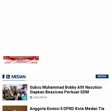
MEDAN
INDEKS
Gubsu Muhammad Bobby Afif Nasution
Siapkan Beasiswa Perkuat SDM
Kesehatan Kepulauan Nias
2026-08-09
Anggota Komisi II DPRD Kota Medan Tia