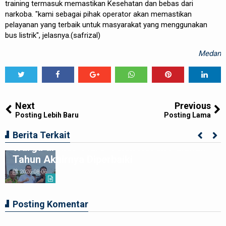
training termasuk memastikan Kesehatan dan bebas dari
narkoba. "kami sebagai pihak operator akan memastikan
pelayanan yang terbaik untuk masyarakat yang menggunakan
bus listrik", jelasnya.(safrizal)
Medan
Tweet
Share
Share
Share
Share
Share
0
Next
Previous
Posting Lebih Baru
Posting Lama
Kolaborasi Apik Gubsu-DPRD Sumut-
Berita Terkait
Warga di Nias Utara: Jalan Rusak Puluhan
Tahun Akhirnya Diperbaiki
2026-08-06
Posting Komentar