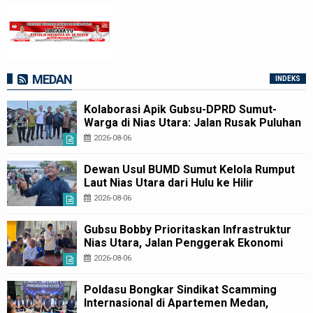
MEDAN
INDEKS
Kolaborasi Apik Gubsu-DPRD Sumut-
Warga di Nias Utara: Jalan Rusak Puluhan
Tahun Akhirnya Diperbaiki
2026-08-06
Dewan Usul BUMD Sumut Kelola Rumput
Laut Nias Utara dari Hulu ke Hilir
2026-08-06
Gubsu Bobby Prioritaskan Infrastruktur
Nias Utara, Jalan Penggerak Ekonomi
Mulai Dibenahi
2026-08-06
Poldasu Bongkar Sindikat Scamming
Internasional di Apartemen Medan,