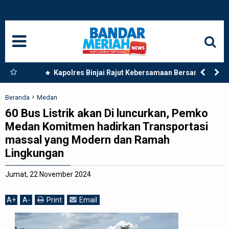
HOME
NASIONAL
SUMUT
 Dua
Kapolres Binjai Rajut Kebersamaan Bersama
Komunitas Ojek Online Kota Binjai
MEDAN
Beranda
Medan
60 Bus Listrik akan Di luncurkan, Pemko
LANGKAT
Medan Komitmen hadirkan Transportasi
massal yang Modern dan Ramah
ACEH
Lingkungan
BISNIS
Jumat, 22 November 2024
EDUKASI
A
+
A
-
Print
Email
ADVETORIAL