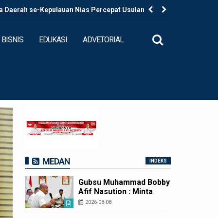
a Daerah se-Kepulauan Nias Percepat Usulan BKP
Kapolres B
BISNIS
EDUKASI
ADVETORIAL
MEDAN
INDEKS
Gubsu Muhammad Bobby
Afif Nasution : Minta
Kepala Daerah se-
2026-08-08
Kepulauan Nias Percepat