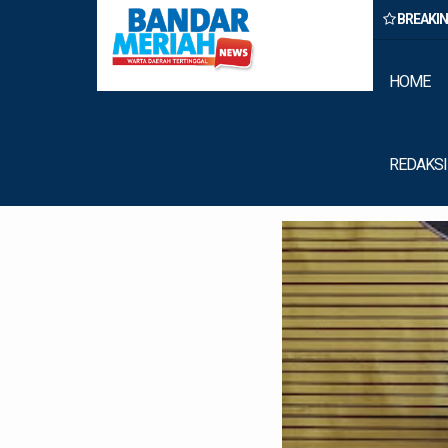
BREAKI
 Rumput Laut Nias Utara dari Hulu ke Hilir
HOME
REDAKSI