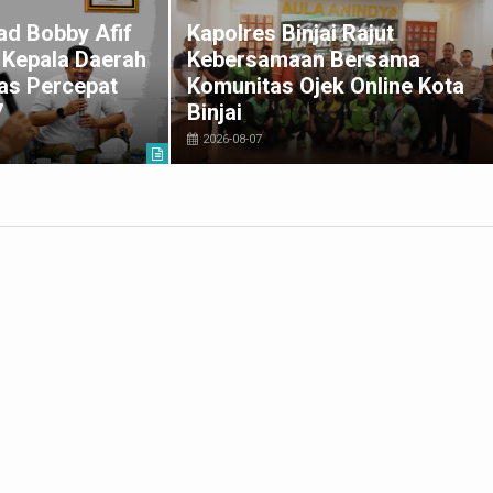
d Bobby Afif
Kapolres Binjai Rajut
a Kepala Daerah
Kebersamaan Bersama
as Percepat
Komunitas Ojek Online Kota
7
Binjai
2026-08-07