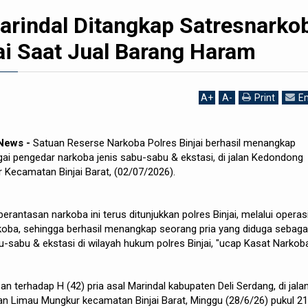
Marindal Ditangkap Satresnarko
ai Saat Jual Barang Haram
A
+
A
-
Print
Em
 News
-
Satuan Reserse Narkoba Polres Binjai berhasil menangkap
gai pengedar narkoba jenis sabu-sabu & ekstasi, di jalan Kedondong
Kecamatan Binjai Barat, (02/07/2026).
antasan narkoba ini terus ditunjukkan polres Binjai, melalui operas
rkoba, sehingga berhasil menangkap seorang pria yang diduga sebaga
u-sabu & ekstasi di wilayah hukum polres Binjai, "ucap Kasat Narkob
 terhadap H (42) pria asal Marindal kabupaten Deli Serdang, di jalan
n Limau Mungkur kecamatan Binjai Barat, Minggu (28/6/26) pukul 21