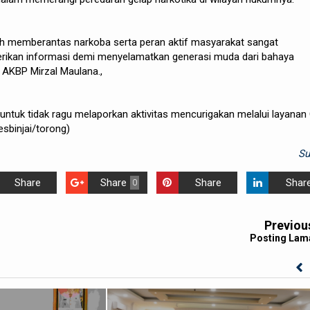
 memberantas narkoba serta peran aktif masyarakat sangat
ikan informasi demi menyelamatkan generasi muda dari bahaya
s AKBP Mirzal Maulana.,
untuk tidak ragu melaporkan aktivitas mencurigakan melalui layanan 
esbinjai/torong)
S
Share
Share
Share
Shar
0
Previou
Posting Lam