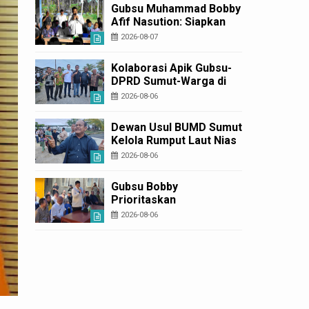
Usulan BKP 2027
Gubsu Muhammad Bobby
Afif Nasution: Siapkan
Rumah Produksi Kelapa
2026-08-07
di Nias Utara
Kolaborasi Apik Gubsu-
DPRD Sumut-Warga di
Nias Utara: Jalan Rusak
2026-08-06
Puluhan Tahun Akhirnya
Diperbaiki
Dewan Usul BUMD Sumut
Kelola Rumput Laut Nias
Utara dari Hulu ke Hilir
2026-08-06
Gubsu Bobby
Prioritaskan
Infrastruktur Nias Utara,
2026-08-06
Jalan Penggerak
Ekonomi Mulai Dibenahi