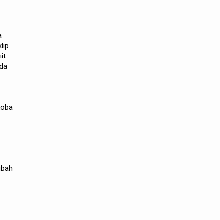
a
lip
it
eda
koba
ubah
,