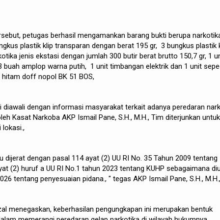
tersebut, petugas berhasil mengamankan barang bukti berupa narkotik
gkus plastik klip transparan dengan berat 195 gr, 3 bungkus plastik k
otika jenis ekstasi dengan jumlah 300 butir berat brutto 150,7 gr, 1 un
3 buah amplop warna putih, 1 unit timbangan elektrik dan 1 unit sep
hitam doff nopol BK 51 BOS,
i diawali dengan informasi masyarakat terkait adanya peredaran nar
leh Kasat Narkoba AKP Ismail Pane, S.H., M.H., Tim diterjunkan untuk
 lokasi.,
u dijerat dengan pasal 114 ayat (2) UU RI No. 35 Tahun 2009 tentang
yat (2) huruf a UU RI No.1 tahun 2023 tentang KUHP sebagaimana di
26 tentang penyesuaian pidana., " tegas AKP Ismail Pane, S.H., M.H.
rzal menegaskan, keberhasilan pengungkapan ini merupakan bentuk
 dalam memerangi peredaran gelap narkotika di wilayah hukumnya.