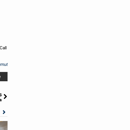
Call
umut
e
s
a