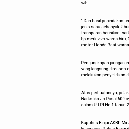
wib.
" Dari hasil penindakan 
jenis sabu sebanyak 2 bun
transparan berisikan nark
hp merk vivo warna biru, 
motor Honda Beat warna 
Pengungkapan jaringan in
yang langsung direspon o
melakukan penyelidikan di
Atas perbuatannya, pelak
Narkotika Jo Pasal 609 a
dalam UU RI No.1 tahun 20
Kapolres Binjai AKBP Mi
keseriusan Polres Binjai