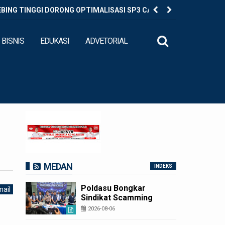
EBING TINGGI DORONG OPTIMALISASI SP3 CATIN
Diduga Ed
BISNIS
EDUKASI
ADVETORIAL
MEDAN
INDEKS
Poldasu Bongkar
ail
Sindikat Scamming
Internasional di
2026-08-06
Apartemen Medan,