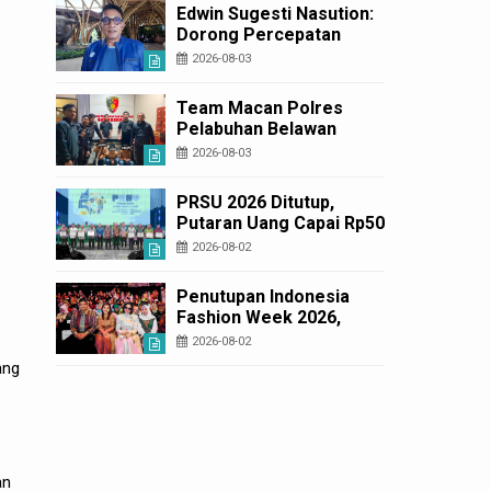
Korban Rugi Rp6,7 Miliar
Edwin Sugesti Nasution:
Dorong Percepatan
Perda PBG Guna
2026-08-03
Penyederhanaan
Layanan Cepat dan
Team Macan Polres
Murah
Pelabuhan Belawan
Amankan Tiga Anggota
2026-08-03
Geng Motor di Marelan
Pasar 9
PRSU 2026 Ditutup,
Putaran Uang Capai Rp50
Miliar
2026-08-02
Penutupan Indonesia
Fashion Week 2026,
Bobby Nasution: Sumut
2026-08-02
Siap Jadi Pusat Fashion
ang
Indonesia Lewat Wastra
an