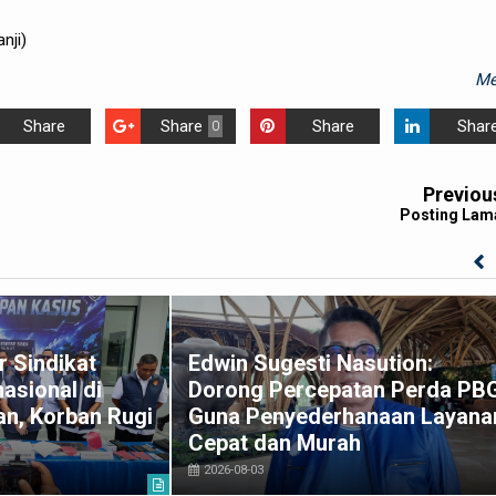
anji)
Me
Share
Share
Share
Shar
0
Previou
Posting Lam
 Sindikat
Edwin Sugesti Nasution:
asional di
Dorong Percepatan Perda PB
n, Korban Rugi
Guna Penyederhanaan Layana
Cepat dan Murah
2026-08-03