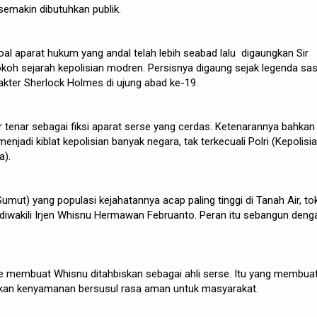
semakin dibutuhkan publik.
l aparat hukum yang andal telah lebih seabad lalu digaungkan Sir
tokoh sejarah kepolisian modren. Persisnya digaung sejak legenda sas
rakter Sherlock Holmes di ujung abad ke-19.
r tenar sebagai fiksi aparat serse yang cerdas. Ketenarannya bahkan
jadi kiblat kepolisian banyak negara, tak terkecuali Polri (Kepolisi
a).
umut) yang populasi kejahatannya acap paling tinggi di Tanah Air, t
diwakili Irjen Whisnu Hermawan Februanto. Peran itu sebangun deng
de membuat Whisnu ditahbiskan sebagai ahli serse. Itu yang membua
rkan kenyamanan bersusul rasa aman untuk masyarakat.