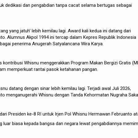
uk dedikasi dan pengabdian tanpa cacat selama bertugas sebagai
ang yang jatuh' lebih kemilau lagi. Award kali kedua ini datang dari
o. Alumnus Akpol 1994 ini tercap dalam Kepres Republik Indonesia
bagai penerima Anugerah Satyalancana Wira Karya.
as kontribusi Whisnu menggerakkan Program Makan Bergizi Gratis (
alam memperkuat rantai pasok ketahanan pangan.
snu datang dengan sinar lebih kemilau lagi. Terjadi awal Juli 2026,
nto menganugerahi Whisnu dengan Tanda Kehormatan Nugraha Saka
i dari Presiden ke-8 RI untuk Irjen Pol Whisnu Hermawan Februanto a
ang luar biasa kepada bangsa dan negara lewat pengabdiannya memim