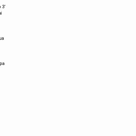
 3'
i
dua
npa