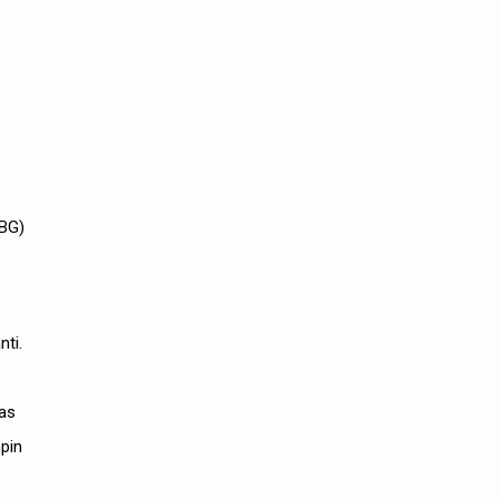
MBG)
nti.
tas
pin