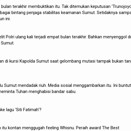
 bulan terakhir membuktikan itu. Tak ditemukan keputusan 'Trunojoyo
bagai bintang penjaga stabilitas keamanan Sumut. Setidaknya sampa
n ini.
elit Polri ulang kali terjadi empat bulan terakhir. Bahkan menyenggol 
n Sumut.
han di kursi Kapolda Sumut saat gelombang mutasi tampak bukan ta
alu Sumut mendadak riuh. Media sosial menggambarkan itu. Ini buntut
g meminta Tuhan menghabisi bandar sabu.
e lagu 'Siti Fatimah'?
an itu kontan menggugah feeling Whisnu. Peraih award The Best