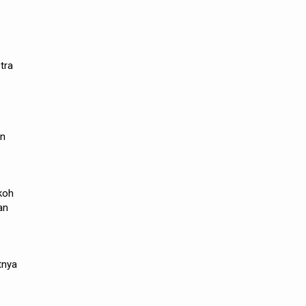
tra
an
okoh
an
tnya