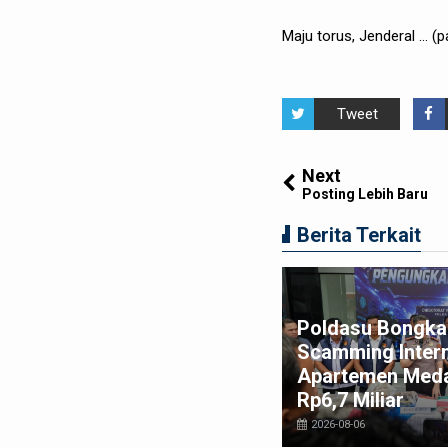
Maju torus, Jenderal ... (p
Tweet
Next
Posting Lebih Baru
Berita Terkait
Poldasu Bongkar
misi I DPRD Medan Dukung
Scamming Intern
nuh Langkah Tegas APH
Apartemen Meda
zia Narkoba di THM
Rp6,7 Miliar
026-08-02
2026-08-06