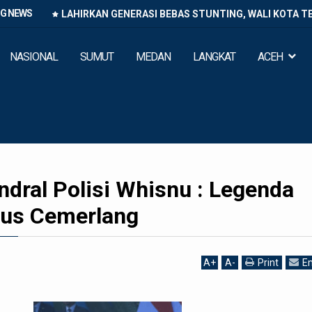
NG NEWS
LAHIRKAN GENERASI BEBAS STUNTING, WALI KOTA T
NASIONAL
SUMUT
MEDAN
LANGKAT
ACEH
ndral Polisi Whisnu : Legenda
rus Cemerlang
A
+
A
-
Print
Em