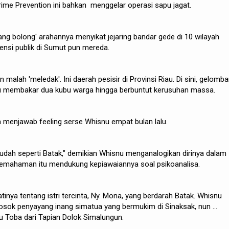
ime Prevention ini bahkan menggelar operasi sapu jagat.
ang bolong' arahannya menyikat jejaring bandar gede di 10 wilayah
ensi publik di Sumut pun mereda.
n malah 'meledak'. Ini daerah pesisir di Provinsi Riau. Di sini, gelomb
tu membakar dua kubu warga hingga berbuntut kerusuhan massa.
 menjawab feeling serse Whisnu empat bulan lalu.
sudah seperti Batak," demikian Whisnu menganalogikan dirinya dalam
Pemahaman itu mendukung kepiawaiannya soal psikoanalisa.
atinya tentang istri tercinta, Ny. Mona, yang berdarah Batak. Whisnu
osok penyayang inang simatua yang bermukim di Sinaksak, nun ...
u Toba dari Tapian Dolok Simalungun.