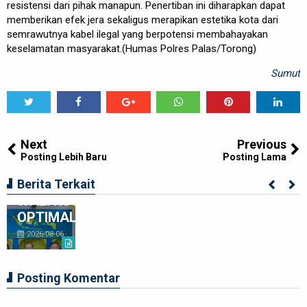
resistensi dari pihak manapun. Penertiban ini diharapkan dapat
memberikan efek jera sekaligus merapikan estetika kota dari
semrawutnya kabel ilegal yang berpotensi membahayakan
keselamatan masyarakat.(Humas Polres Palas/Torong)
Sumut
Tweet
Share
Share
Share
Share
Share
0
Next
Previous
Posting Lebih Baru
Posting Lama
LAHIRKAN GENERASI BEBAS STUNTING,
Berita Terkait
WALI KOTA TEBING TINGGI DORONG
OPTIMALISASI SP3 CATIN
2026-08-06
Posting Komentar