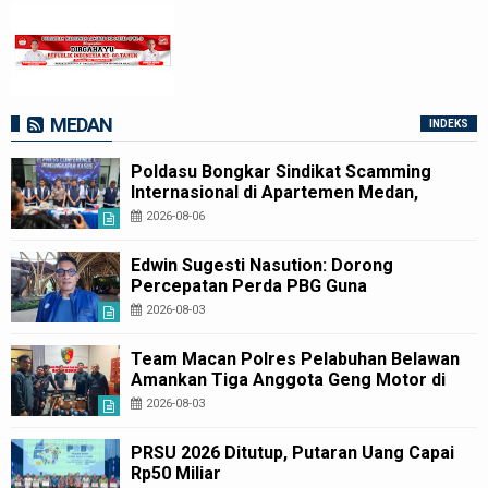
MEDAN
INDEKS
Poldasu Bongkar Sindikat Scamming
Internasional di Apartemen Medan,
Korban Rugi Rp6,7 Miliar
2026-08-06
Edwin Sugesti Nasution: Dorong
Percepatan Perda PBG Guna
Penyederhanaan Layanan Cepat dan
2026-08-03
Murah
Team Macan Polres Pelabuhan Belawan
Amankan Tiga Anggota Geng Motor di
Marelan Pasar 9
2026-08-03
PRSU 2026 Ditutup, Putaran Uang Capai
Rp50 Miliar