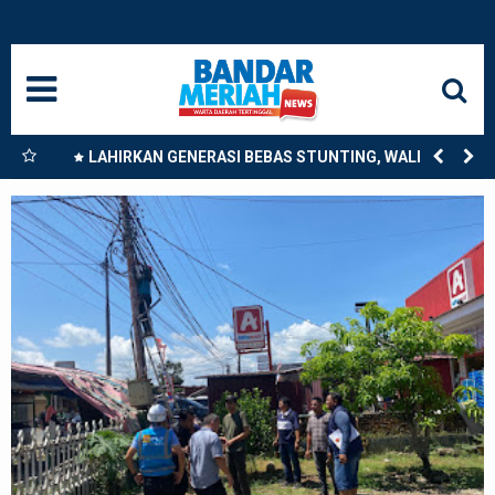
HOME
NASIONAL
SUMUT
nkan
LAHIRKAN GENERASI BEBAS STUNTING, WALI KOTA
9
TEBING TINGGI DORONG OPTIMALISASI SP3 CATIN
MEDAN
LANGKAT
ACEH
BISNIS
EDUKASI
ADVETORIAL