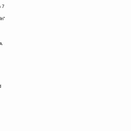
 7
ri"
a,
d