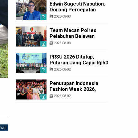
Korban Rugi Rp6,7 Miliar
Edwin Sugesti Nasution:
Dorong Percepatan
Perda PBG Guna
2026-08-03
Penyederhanaan
Layanan Cepat dan
Team Macan Polres
Murah
Pelabuhan Belawan
Amankan Tiga Anggota
2026-08-03
Geng Motor di Marelan
Pasar 9
PRSU 2026 Ditutup,
Putaran Uang Capai Rp50
Miliar
2026-08-02
Penutupan Indonesia
Fashion Week 2026,
Bobby Nasution: Sumut
2026-08-02
Siap Jadi Pusat Fashion
Indonesia Lewat Wastra
ail