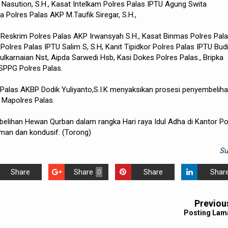
Nasution, S.H., Kasat Intelkam Polres Palas IPTU Agung Swita
 Polres Palas AKP M.Taufik Siregar, S.H.,
at Reskrim Polres Palas AKP Irwansyah S.H., Kasat Binmas Polres Pal
olres Palas IPTU Salim S, S.H, Kanit Tipidkor Polres Palas IPTU Bud
ulkarnaian Nst, Aipda Sarwedi Hsb, Kasi Dokes Polres Palas., Bripka
SPPG Polres Palas.
Palas AKBP Dodik Yuliyanto,S.I.K menyaksikan prosesi penyembelih
 Mapolres Palas.
elihan Hewan Qurban dalam rangka Hari raya Idul Adha di Kantor Po
man dan kondusif. (Torong)
S
Share
Share
Share
Shar
0
Previou
Posting Lam