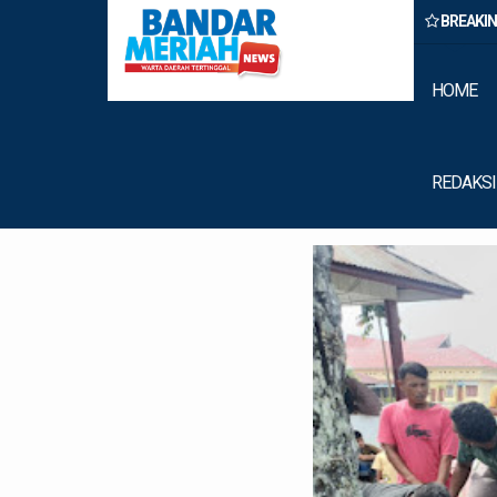
BREAKI
n Belawan Amankan Tiga Anggota Geng Motor di Marelan Pasar 9
HOME
REDAKSI