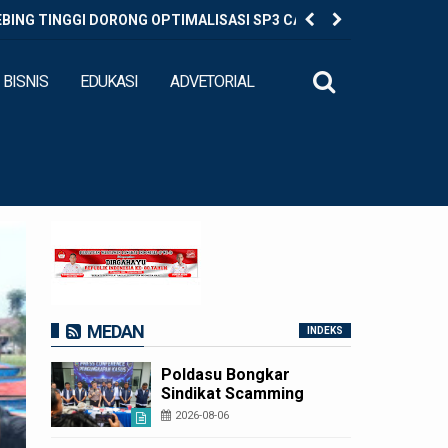
EBING TINGGI DORONG OPTIMALISASI SP3 CATIN
Diduga Ed
BISNIS
EDUKASI
ADVETORIAL
MEDAN
INDEKS
Poldasu Bongkar
Sindikat Scamming
Internasional di
2026-08-06
Apartemen Medan,