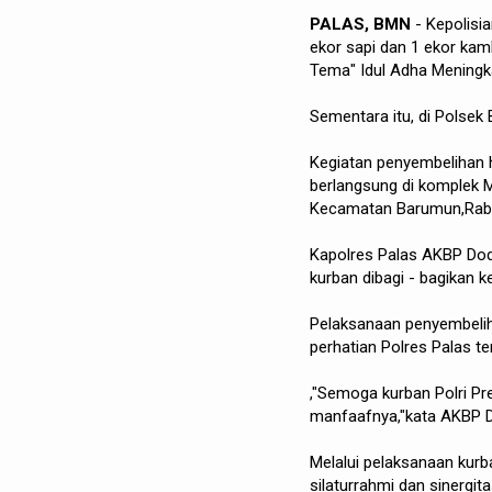
PALAS, BMN
- Kepolisi
ekor sapi dan 1 ekor kamb
Tema" Idul Adha Meningka
Sementara itu, di Polsek
Kegiatan penyembelihan h
berlangsung di komplek Ma
Kecamatan Barumun,Rabu
Kapolres Palas AKBP Dodi
kurban dibagi - bagikan k
Pelaksanaan penyembelih
perhatian Polres Palas t
,"Semoga kurban Polri Pr
manfaafnya,"kata AKBP D
Melalui pelaksanaan kurba
silaturrahmi dan sinergit