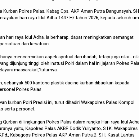
ia Kurban Polres Palas, Kabag Ops, AKP Aman Putra Bangunsyah, SH
ayakan hari raya Idul Adha 1447 H/ tahun 2026, kepada seluruh u
aan hari raya Idul Adha, ia berharap, dapat meningkatkan semangat
 persatuan dan kesatuan.
hanya mencerminkan aspek spritual dari ibadah, tetapi juga nilai - nila
g dijunjung tinggi oleh instusi Polri dalam hal ini jajaran Polres Pal
ayani masyarakat,"tuturnya.
sebanyak 500 kantong plastik daging kurban dibagikan kepada
ersonel Polres Palas.
n kurban Polri Presisi ini, turut dihadiri Wakapolres Palas Kompol
s serta personel.
Qurban di lingkungan Polres Palas dalam rangka Hari raya Idul Adh
ranya yaitu, Kapolres Palas AKBP Dodik Yuliyanto, S.I.K, Wakapolres
.Pd., Kabagops Polres Palas AKP Aman Putra.B. S.H, Kasat Lantas