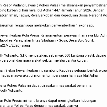
an Resor Padang Lawas ( Polres Palas) melaksanakan penyembelihan
ing kurban di hari raya Idul Adha 1447 Hijriyah Tahun 2026. Dengan
tkan Iman, Taqwa, Rela Berkoban dan Kepedulian Sosial Personil Pol
 Barumun Tengah juga melakukan penyembelihan 1 ekor sapi.
ewan kurban Polri Presisi di momentum perayaan hari raya Idul Adh
polres Palas, jalan lintas Sibuhuan - Sosa, Desa Bulu Sonik,
(27/5/2026) siang.
k Yuliyanto, S.I.K mengatakan, sebanyak 500 kantong plastik daging
e personel dan masyarakat sekitar melalui panitia kurban.
an 9 ekor hewan kurban ini, sambung Kapolres sebagai bentuk wuju
erhadap masyarakat di momentum perayaan hari raya Idul Adha.
esisi Polres Palas ini dapat dirasakan masyarakat penerima
odik Yuliyanto.
n Polri Presisi ini nanti kiranya dapat meningkatkan hubungan
as antara Polres Palas dengan masyarakat, ujarnya.