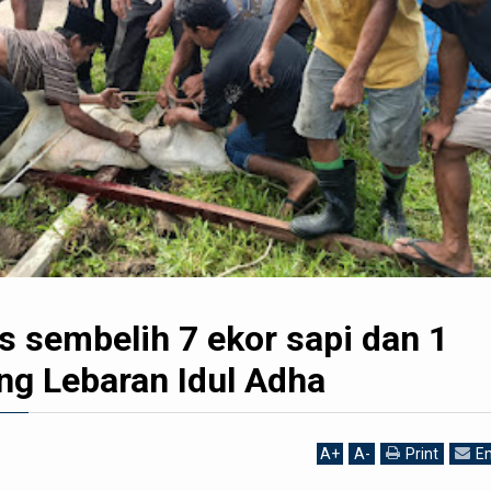
s sembelih 7 ekor sapi dan 1
ng Lebaran Idul Adha
A
+
A
-
Print
Em