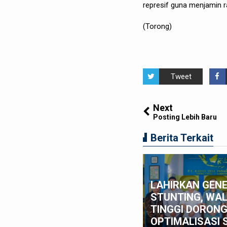
represif guna menjamin r
(Torong)
Tweet
Next
Posting Lebih Baru
Berita Terkait
tua DPRD Medan Wong Cun
n Tutup Raker DPRD Medan
 Sibolangit, Ini Bukan
LAHIRKAN GENE
giatan Formal, Tapi
STUNTING, WAL
mitmen Wujudkan
TINGGI DORON
mbangunan Inklusif
OPTIMALISASI 