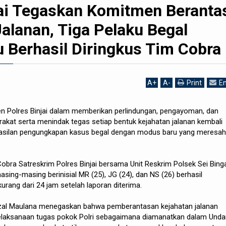
jai Tegaskan Komitmen Beranta
alanan, Tiga Pelaku Begal
 Berhasil Diringkus Tim Cobra
A
+
A
-
Print
Em
 Polres Binjai dalam memberikan perlindungan, pengayoman, dan
kat serta menindak tegas setiap bentuk kejahatan jalanan kembali
rhasilan pengungkapan kasus begal dengan modus baru yang meresa
obra Satreskrim Polres Binjai bersama Unit Reskrim Polsek Sei Binga
asing-masing berinisial MR (25), JG (24), dan NS (26) berhasil
rang dari 24 jam setelah laporan diterima.
rzal Maulana menegaskan bahwa pemberantasan kejahatan jalanan
elaksanaan tugas pokok Polri sebagaimana diamanatkan dalam Unda