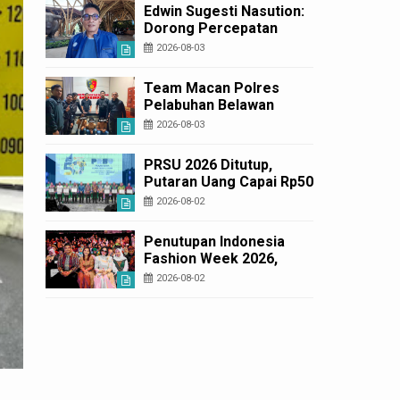
Korban Rugi Rp6,7 Miliar
Edwin Sugesti Nasution:
Dorong Percepatan
Perda PBG Guna
2026-08-03
Penyederhanaan
Layanan Cepat dan
Team Macan Polres
Murah
Pelabuhan Belawan
Amankan Tiga Anggota
2026-08-03
Geng Motor di Marelan
Pasar 9
PRSU 2026 Ditutup,
Putaran Uang Capai Rp50
Miliar
2026-08-02
Penutupan Indonesia
Fashion Week 2026,
Bobby Nasution: Sumut
2026-08-02
Siap Jadi Pusat Fashion
Indonesia Lewat Wastra