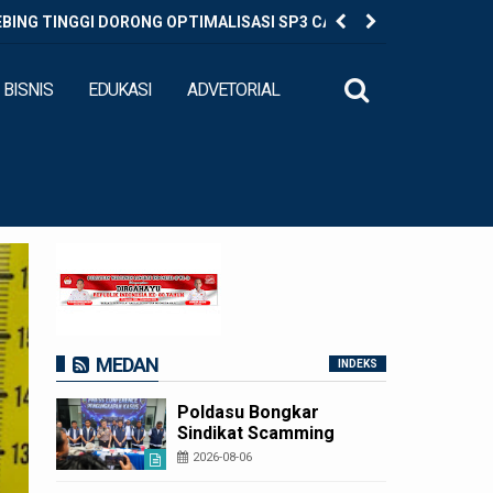
EBING TINGGI DORONG OPTIMALISASI SP3 CATIN
Diduga Ed
BISNIS
EDUKASI
ADVETORIAL
MEDAN
INDEKS
Poldasu Bongkar
Sindikat Scamming
Internasional di
2026-08-06
Apartemen Medan,