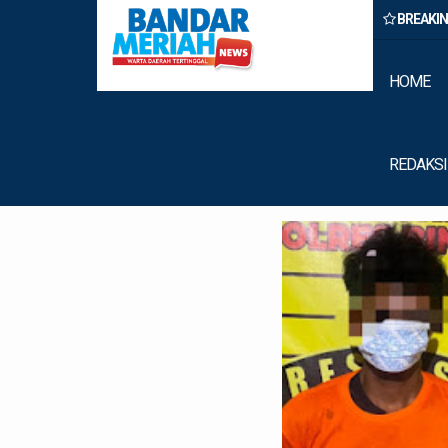
BREAKI
n Belawan Amankan Tiga Anggota Geng Motor di Marelan Pasar 9
HOME
REDAKSI