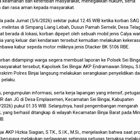
a keamanan dan ketertiban masyarakat, menegakkan hukum, serta
n dan rasa aman kepada masyarakat.
la pada Jumat (5/6/2026) sekitar pukul 12.45 WIB ketika korban SAG
 melintas di Simpang Liang Lebah, Dusun Pamah Semelir, Desa Tela
at berada di lokasi, korban dipepet oleh sebuah mobil jenis Calya wa
ria yang keluar dari kendaraan tersebut kemudian melakukan kekeras
bawa kabur sepeda motor miliknya jenis Dtacker BK 5106 RBE.
korban didampingi warga segera membuat laporan ke Polsek Sei Binga
masyarakat tersebut, Kapolsek Sei Bingai AKP Endramawan Sitepu, S.
krim Polres Binjai langsung melakukan serangkaian penyelidikan d
 pelaku.
s, pengumpulan informasi, serta kerja lapangan yang intensif, petuga
R dan JG di Desa Emplasemen, Kecamatan Sei Bingai, Kabupaten
/2026) pukul 01.35 WIB. Selanjutnya, hasil pengembangan mengarah
S, yang berhasil ditangkap di wilayah Kecamatan Binjai Barat pada Mi
IB.
ai AKP Hizkia Siagian, S.T.K., S.I.K., M.Si., menjelaskan bahwa saat p
 berupaya melakukan perlawanan sehingga petugas terpaksa melak