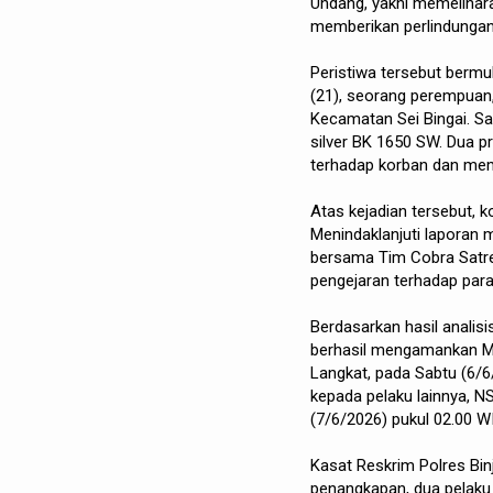
Undang, yakni memelihar
memberikan perlindunga
Peristiwa tersebut bermu
(21), seorang perempuan,
Kecamatan Sei Bingai. Sa
silver BK 1650 SW. Dua p
terhadap korban dan mem
Atas kejadian tersebut, 
Menindaklanjuti laporan 
bersama Tim Cobra Satres
pengejaran terhadap para
Berdasarkan hasil analisi
berhasil mengamankan M
Langkat, pada Sabtu (6/6
kepada pelaku lainnya, N
(7/6/2026) pukul 02.00 W
Kasat Reskrim Polres Binj
penangkapan, dua pelaku