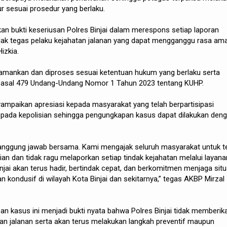
ur sesuai prosedur yang berlaku.
kan bukti keseriusan Polres Binjai dalam merespons setiap laporan
ak tegas pelaku kejahatan jalanan yang dapat mengganggu rasa am
izkia.
 diamankan dan diproses sesuai ketentuan hukum yang berlaku serta
Pasal 479 Undang-Undang Nomor 1 Tahun 2023 tentang KUHP.
yampaikan apresiasi kepada masyarakat yang telah berpartisipasi
pada kepolisian sehingga pengungkapan kasus dapat dilakukan den
nggung jawab bersama. Kami mengajak seluruh masyarakat untuk t
ian dan tidak ragu melaporkan setiap tindak kejahatan melalui layana
injai akan terus hadir, bertindak cepat, dan berkomitmen menjaga situ
kondusif di wilayah Kota Binjai dan sekitarnya,” tegas AKBP Mirzal
n kasus ini menjadi bukti nyata bahwa Polres Binjai tidak memberik
tan jalanan serta akan terus melakukan langkah preventif maupun