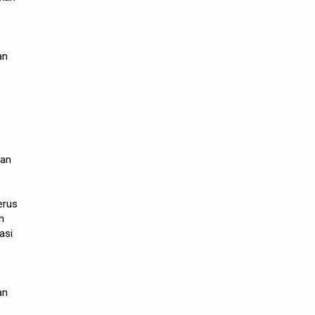
an
gan
erus
n
asi
an