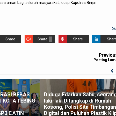
asa aman bagi seluruh masyarakat., ucap Kapolres Binjai.
S
Share
Share
Share
Shar
0
Previou
Posting Lam
RASI BEBAS
Diduga Edarkan Sabu, seoran
I KOTA TEBING
laki-laki Ditangkap di Rumah
G
Kosong, Polisi Sita Timbangan
SP3 CATIN
Digital dan Puluhan Plastik Kli