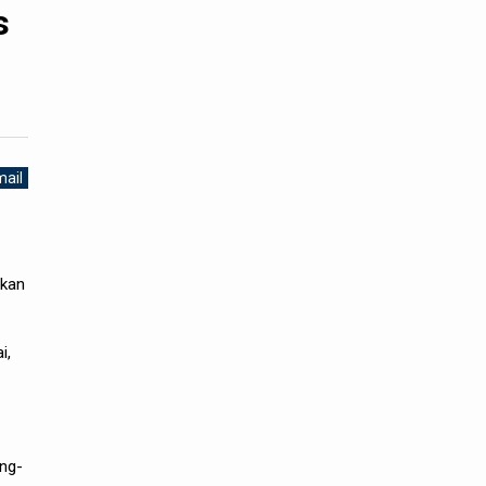
s
ail
hkan
i,
ng-