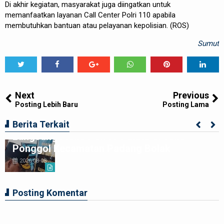
Di akhir kegiatan, masyarakat juga diingatkan untuk
memanfaatkan layanan Call Center Polri 110 apabila
membutuhkan bantuan atau pelayanan kepolisian. (ROS)
Sumut
Tweet
Share
Share
Share
Share
Share
0
Next
Previous
Posting Lebih Baru
Posting Lama
Kapolda Sumatera Utara Irjen Pol Whisnu
Hermawan Februanto Resmikan Secara
Berita Terkait
Langsung Mako Polres Paluta di Tano
Ponggol Kecamatan Padang Bolak
2026-08-08
Posting Komentar