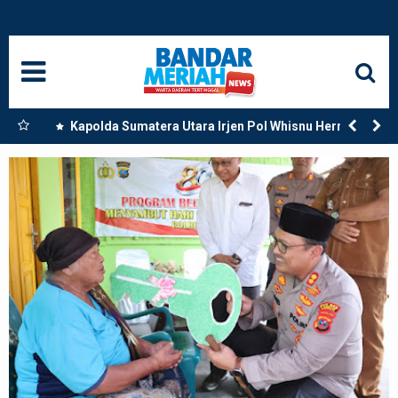
HOME
NASIONAL
SUMUT
tara,
Kapolda Sumatera Utara Irjen Pol Whisnu Hermawan
Februanto Resmikan Secara Langsung Mako Polres
MEDAN
Paluta di Tano Ponggol Kecamatan Padang Bolak
LANGKAT
ACEH
BISNIS
EDUKASI
ADVETORIAL