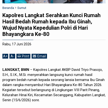
REDAKSI
Beranda
Sumut
Kapolres Langkat Serahkan Kunci Rumah
Hasil Bedah Rumah kepada Ibu Ginah,
Wujud Nyata Kepedulian Polri di Hari
Bhayangkara Ke-80
Rabu, 17 Juni 2026
A
+
A
-
Print
Email
LANGKAT, BMN
– Kapolres Langkat AKBP David Triyo Prasojo,
S.H., S.I.K., M.Si. menyerahkan langsung kunci rumah hasil
program bedah rumah kepada seorang lansia bernama Ibu Ginah
dalam rangka menyambut Hari Bhayangkara Ke-80 Tahun 2026.
Kegiatan tersebut berlangsung di Lingkungan VIII Parit Pinang,
Kelurahan Hinai Kiri, Kecamatan Secanggang, Kabupaten Langkat,
Senin (15/6/2026) sore.