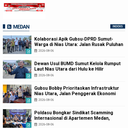
MEDAN
INDEKS
Kolaborasi Apik Gubsu-DPRD Sumut-
Warga di Nias Utara: Jalan Rusak Puluhan
Tahun Akhirnya Diperbaiki
2026-08-06
Dewan Usul BUMD Sumut Kelola Rumput
Laut Nias Utara dari Hulu ke Hilir
2026-08-06
Gubsu Bobby Prioritaskan Infrastruktur
Nias Utara, Jalan Penggerak Ekonomi
Mulai Dibenahi
2026-08-06
Poldasu Bongkar Sindikat Scamming
Internasional di Apartemen Medan,
Korban Rugi Rp6,7 Miliar
2026-08-06