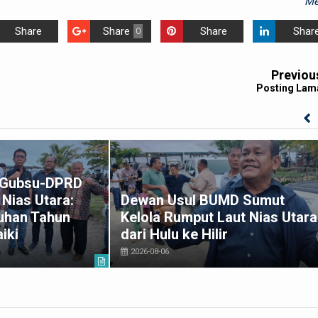
Me
Share
Share
Share
Shar
0
Previou
Posting Lam
k Gubsu-DPRD
Nias Utara:
Dewan Usul BUMD Sumut
uhan Tahun
Kelola Rumput Laut Nias Utara
iki
dari Hulu ke Hilir
2026-08-06