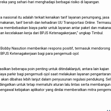
reka yang sehari-hari menghadapi berbagai risiko di lapangan.
 nasional itu adalah terkait kenaikan tarif layanan penumpang, jasa
akanan, tarif bersih dan kehadiran UU Transportasi Online. Termas
na membebaskan biaya parkir untuk layanan antar paket dan makana
n kecelakaan kerja dari BPJS Ketenagakerjaan," ungkap Timbul.
, Bobby Nasution memberikan respons positif, termasuk mendorong
 BPJS Ketenagakerjaan bagi para pengemudi ojol.
ilkan beberapa poin penting untuk ditindaklanjuti, antara lain kajian
ya parkir bagi pengemudi ojol saat melakukan layanan pengantaran
akan dibahas lebih lanjut dalam penyusunan regulasi pendukung. Sel
 diingatkan untuk tetap mematuhi aturan lalu lintas serta membangun
engawal kebijakan aplikator yang dinilai memberatkan mitra pengemu