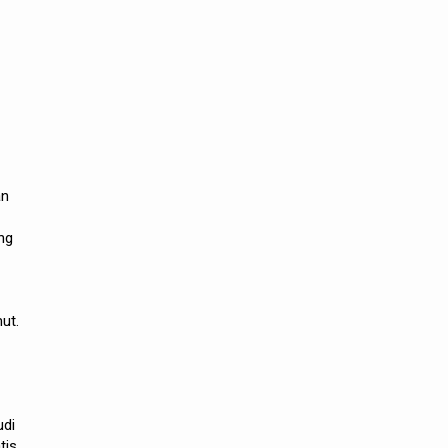
an
ng
ut.
udi
tis