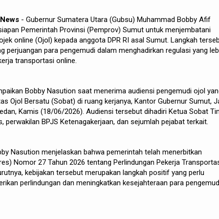
h News
- Gubernur Sumatera Utara (Gubsu) Muhammad Bobby Afif
iapan Pemerintah Provinsi (Pemprov) Sumut untuk menjembatani
ojek online (Ojol) kepada anggota DPR RI asal Sumut. Langkah terse
g perjuangan para pengemudi dalam menghadirkan regulasi yang leb
erja transportasi online.
paikan Bobby Nasution saat menerima audiensi pengemudi ojol yan
tas Ojol Bersatu (Sobat) di ruang kerjanya, Kantor Gubernur Sumut, J
an, Kamis (18/06/2026). Audiensi tersebut dihadiri Ketua Sobat Ti
, perwakilan BPJS Ketenagakerjaan, dan sejumlah pejabat terkait.
bby Nasution menjelaskan bahwa pemerintah telah menerbitkan
res) Nomor 27 Tahun 2026 tentang Perlindungan Pekerja Transporta
urutnya, kebijakan tersebut merupakan langkah positif yang perlu
erikan perlindungan dan meningkatkan kesejahteraan para pengemud