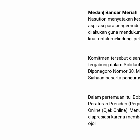
Medan| Bandar Meria
Nasution menyatakan kes
aspirasi para pengemudi 
dilakukan guna mendukun
kuat untuk melindungi pek
Komitmen tersebut disam
tergabung dalam Solidari
Diponegoro Nomor 30, Med
Siahaan beserta pengurus
Dalam pertemuan itu, Bo
Peraturan Presiden (Perp
Online (Ojek Online). Men
diapresiasi karena memb
ojol.