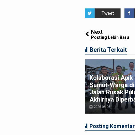
Tweet
Next
Posting Lebih Baru
Berita Terkait
am Macan Polres Pelabuhan
Kolaborasi Api
lawan Amankan Tiga
Sumut-Warga di 
ggota Geng Motor di
Jalan Rusak Pul
relan Pasar 9
Akhirnya Diperba
026-08-03
2026-08-06
Posting Komentar