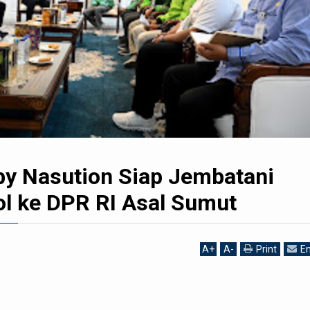
y Nasution Siap Jembatani
ol ke DPR RI Asal Sumut
A
+
A
-
Print
Em