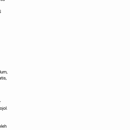
S
lum,
tis,
r
jol.
oleh