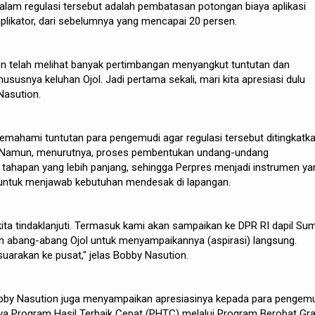
dalam regulasi tersebut adalah pembatasan potongan biaya aplikasi
plikator, dari sebelumnya yang mencapai 20 persen.
en telah melihat banyak pertimbangan menyangkut tuntutan dan
susnya keluhan Ojol. Jadi pertama sekali, mari kita apresiasi dulu
 Nasution.
emahami tuntutan para pengemudi agar regulasi tersebut ditingkatk
 Namun, menurutnya, proses pembentukan undang-undang
ahapan yang lebih panjang, sehingga Perpres menjadi instrumen ya
n untuk menjawab kebutuhan mendesak di lapangan.
 kita tindaklanjuti. Termasuk kami akan sampaikan ke DPR RI dapil Sum
 abang-abang Ojol untuk menyampaikannya (aspirasi) langsung.
suarakan ke pusat," jelas Bobby Nasution.
bby Nasution juga menyampaikan apresiasinya kepada para pengem
wa Program Hasil Terbaik Cepat (PHTC) melalui Program Berobat Gra