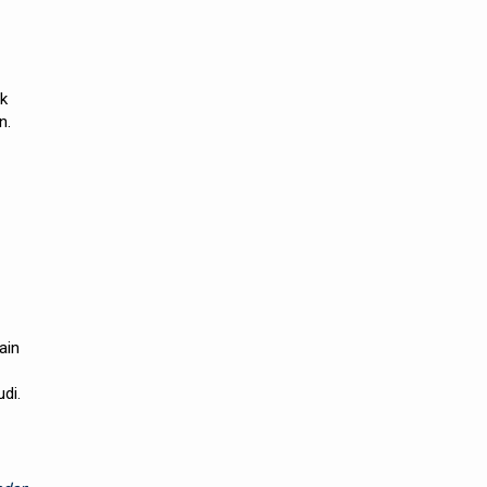
uk
n.
ain
di.