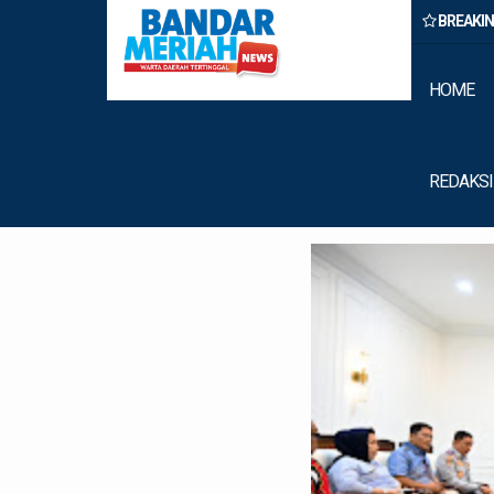
BREAKI
Binjai Amankan Dua Pengedar Narkoba Saat Patroli Malam
HOME
REDAKSI