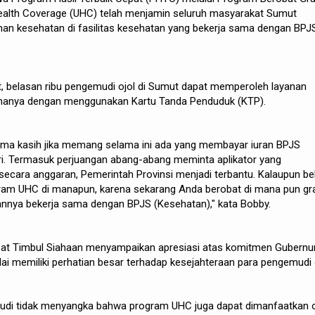
 Health Coverage (UHC) telah menjamin seluruh masyarakat Sumut
an kesehatan di fasilitas kesehatan yang bekerja sama dengan BPJ
, belasan ribu pengemudi ojol di Sumut dapat memperoleh layanan
 hanya dengan menggunakan Kartu Tanda Penduduk (KTP).
ma kasih jika memang selama ini ada yang membayar iuran BPJS
i. Termasuk perjuangan abang-abang meminta aplikator yang
ecara anggaran, Pemerintah Provinsi menjadi terbantu. Kalaupun be
ram UHC di manapun, karena sekarang Anda berobat di mana pun gra
annya bekerja sama dengan BPJS (Kesehatan)," kata Bobby.
bat Timbul Siahaan menyampaikan apresiasi atas komitmen Gubernu
lai memiliki perhatian besar terhadap kesejahteraan para pengemudi o
udi tidak menyangka bahwa program UHC juga dapat dimanfaatkan 