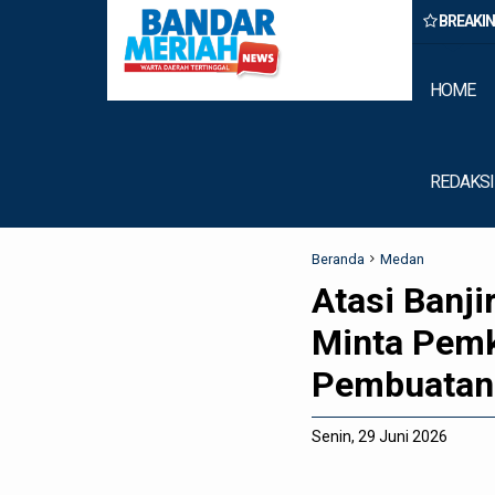
BREAKI
Binjai Amankan Dua Pengedar Narkoba Saat Patroli Malam
HOME
REDAKSI
Beranda
Medan
Atasi Banj
Minta Pemk
Pembuatan
Senin, 29 Juni 2026