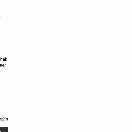
i
ihak
N,"
dan
e