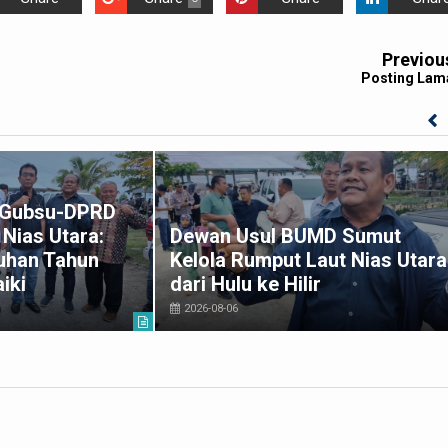
Previou
Posting Lam
k Gubsu-DPRD
Nias Utara:
Dewan Usul BUMD Sumut
uhan Tahun
Kelola Rumput Laut Nias Utara
iki
dari Hulu ke Hilir
2026-08-06