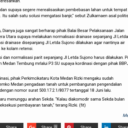
meresahkan.
dan supaya segere merealisasikan pembebasan lahan untuk tempat
Itu salah satu solusi mengatasi banjir," sebut Zulkarnaen asal politis
n, Dianya juga sangat berharap pihak Balai Besar Pelaksanaan Jalan
ra Utara supaya melakukan normalisasi drainase sepanjang Jl Letda
i drainase disepanjang Jl Letda Sujono dilakukan agar nantinya air
ke kolam retensi.
 dan normalisasi parit sepanjang Jl Letda Sujono harus dilakukan. P
 Medan Tembung mrlalui P3 SU supaya kordinasi dengan pihak BBPJ
rdinasi, pihak Perkimcikataru Kota Medan Rizki mengaku sudah
emko Medan pengadaan tanah untuk pembangunan pengendalian
engan nomor surat 500.17.2.1/8077 tertanggal 18 Juni lalu.
kataru menunggu arahan Sekda. "Kalau diakomodir sama Sekda bulan
ksekusi pembayaran tanah," terang Rizki. (fit)
Me
Share
Share
Share
Shar
0