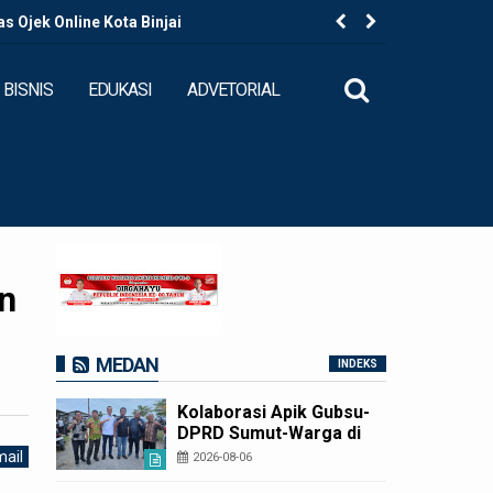
 Ojek Online Kota Binjai
Kapolres B
BISNIS
EDUKASI
ADVETORIAL
n
MEDAN
INDEKS
Kolaborasi Apik Gubsu-
DPRD Sumut-Warga di
Nias Utara: Jalan Rusak
ail
2026-08-06
Puluhan Tahun Akhirnya