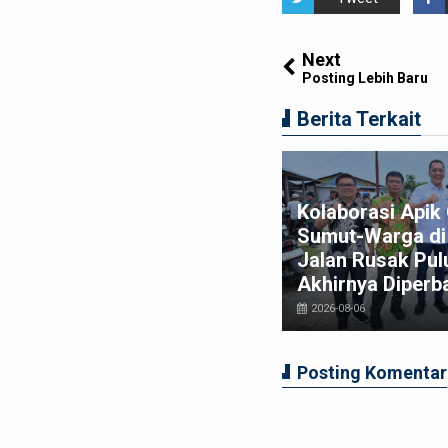
Next
Posting Lebih Baru
Berita Terkait
am Macan Polres Pelabuhan
Kolaborasi Api
lawan Amankan Tiga
Sumut-Warga di 
ggota Geng Motor di
Jalan Rusak Pul
relan Pasar 9
Akhirnya Diperba
026-08-03
2026-08-06
Posting Komentar