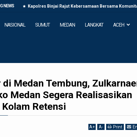
NG NEWS
Kapolres Binjai Rajut Kebersamaan Bersama Komunitas
NASIONAL
SUMUT
MEDAN
LANGKAT
ACEH
ir di Medan Tembung, Zulkarnae
o Medan Segera Realisasikan
 Kolam Retensi
A
+
A
-
Print
Em