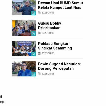
Diperbaiki
Dewan Usul BUMD Sumut
Kelola Rumput Laut Nias
Utara dari Hulu ke Hilir
2026-08-06
Gubsu Bobby
Prioritaskan
Infrastruktur Nias Utara,
2026-08-06
Jalan Penggerak
Ekonomi Mulai Dibenahi
Poldasu Bongkar
Sindikat Scamming
Internasional di
2026-08-06
Apartemen Medan,
Korban Rugi Rp6,7 Miliar
Edwin Sugesti Nasution:
Dorong Percepatan
Perda PBG Guna
2026-08-03
Penyederhanaan
Layanan Cepat dan
Murah
di
ono