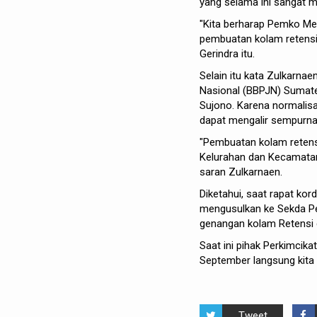
yang selama ini sangat 
"Kita berharap Pemko Me
pembuatan kolam retensi. 
Gerindra itu.
Selain itu kata Zulkarnae
Nasional (BBPJN) Sumate
Sujono. Karena normalisas
dapat mengalir sempurna 
"Pembuatan kolam retensi
Kelurahan dan Kecamatan
saran Zulkarnaen.
Diketahui, saat rapat ko
mengusulkan ke Sekda P
genangan kolam Retensi d
Saat ini pihak Perkimci
September langsung kita e
Tweet