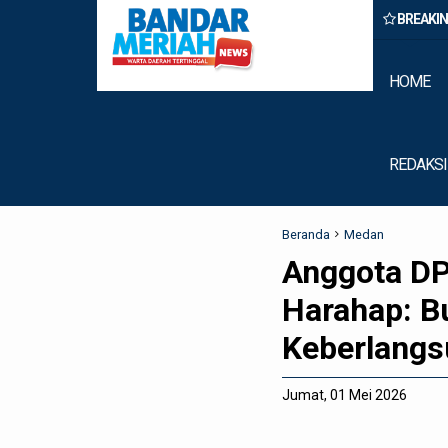
BREAKI
n Belawan Amankan Tiga Anggota Geng Motor di Marelan Pasar 9
HOME
REDAKSI
Beranda
Medan
Anggota D
Harahap: B
Keberlangs
Jumat, 01 Mei 2026