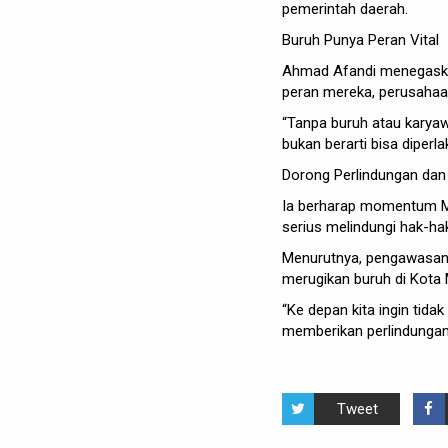
pemerintah daerah.
Buruh Punya Peran Vital
Ahmad Afandi menegaska
peran mereka, perusahaan
“Tanpa buruh atau karyaw
bukan berarti bisa diperl
Dorong Perlindungan da
Ia berharap momentum Ma
serius melindungi hak-hak
Menurutnya, pengawasan h
merugikan buruh di Kota
“Ke depan kita ingin tid
memberikan perlindungan,”
Tweet