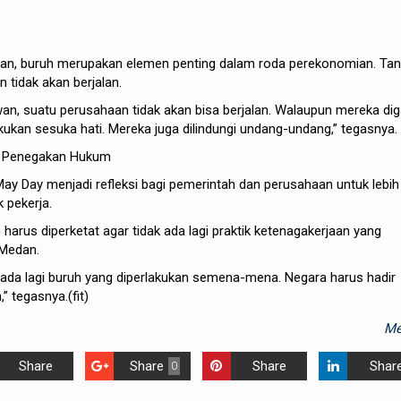
n, buruh merupakan elemen penting dalam roda perekonomian. Ta
 tidak akan berjalan.
an, suatu perusahaan tidak akan bisa berjalan. Walaupun mereka diga
akukan sesuka hati. Mereka juga dilindungi undang-undang,” tegasnya.
n Penegakan Hukum
y Day menjadi refleksi bagi pemerintah dan perusahaan untuk lebih
 pekerja.
arus diperketat agar tidak ada lagi praktik ketenagakerjaan yang
 Medan.
ak ada lagi buruh yang diperlakukan semena-mena. Negara harus hadir
 tegasnya.(fit)
Me
Share
Share
Share
Shar
0