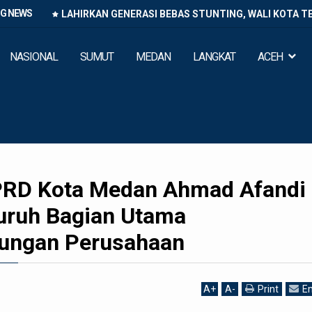
NG NEWS
LAHIRKAN GENERASI BEBAS STUNTING, WALI KOTA T
NASIONAL
SUMUT
MEDAN
LANGKAT
ACEH
PRD Kota Medan Ahmad Afandi
uruh Bagian Utama
ungan Perusahaan
A
+
A
-
Print
Em