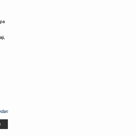
npa
ji,
dan
e