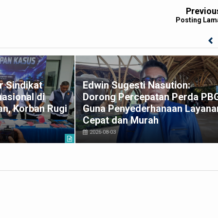
Previou
Posting Lam
 Sindikat
Edwin Sugesti Nasution:
asional di
Dorong Percepatan Perda PB
n, Korban Rugi
Guna Penyederhanaan Layana
Cepat dan Murah
2026-08-03