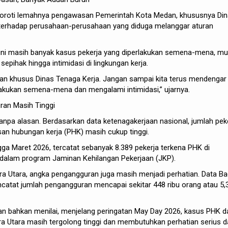
oroti lemahnya pengawasan Pemerintah Kota Medan, khususnya Di
, terhadap perusahaan-perusahaan yang diduga melanggar aturan
ini masih banyak kasus pekerja yang diperlakukan semena-mena, mu
sepihak hingga intimidasi di lingkungan kerja.
tian khusus Dinas Tenaga Kerja. Jangan sampai kita terus mendengar
akukan semena-mena dan mengalami intimidasi,” ujarnya.
an Masih Tinggi
anpa alasan. Berdasarkan data ketenagakerjaan nasional, jumlah pek
n hubungan kerja (PHK) masih cukup tinggi.
gga Maret 2026, tercatat sebanyak 8.389 pekerja terkena PHK di
 dalam program Jaminan Kehilangan Pekerjaan (JKP).
ra Utara, angka pengangguran juga masih menjadi perhatian. Data B
ncatat jumlah pengangguran mencapai sekitar 448 ribu orang atau 5,
n bahkan menilai, menjelang peringatan May Day 2026, kasus PHK d
 Utara masih tergolong tinggi dan membutuhkan perhatian serius d