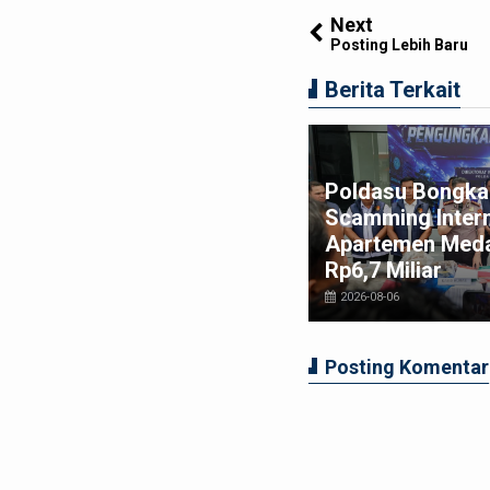
Next
Posting Lebih Baru
Berita Terkait
Poldasu Bongkar
misi I DPRD Medan Dukung
Scamming Intern
nuh Langkah Tegas APH
Apartemen Meda
zia Narkoba di THM
Rp6,7 Miliar
026-08-02
2026-08-06
Posting Komentar