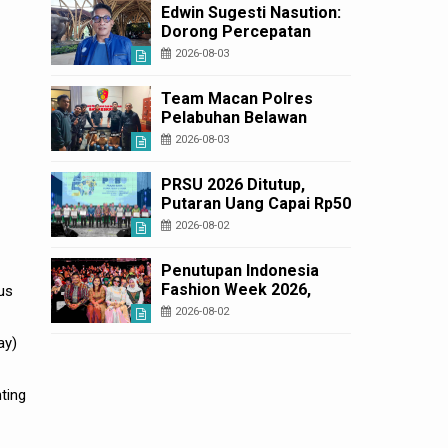
Korban Rugi Rp6,7 Miliar
Edwin Sugesti Nasution:
Dorong Percepatan
Perda PBG Guna
2026-08-03
Penyederhanaan
Layanan Cepat dan
Team Macan Polres
Murah
Pelabuhan Belawan
Amankan Tiga Anggota
2026-08-03
Geng Motor di Marelan
Pasar 9
PRSU 2026 Ditutup,
Putaran Uang Capai Rp50
Miliar
2026-08-02
Penutupan Indonesia
Fashion Week 2026,
us
Bobby Nasution: Sumut
2026-08-02
Siap Jadi Pusat Fashion
ay)
Indonesia Lewat Wastra
ting