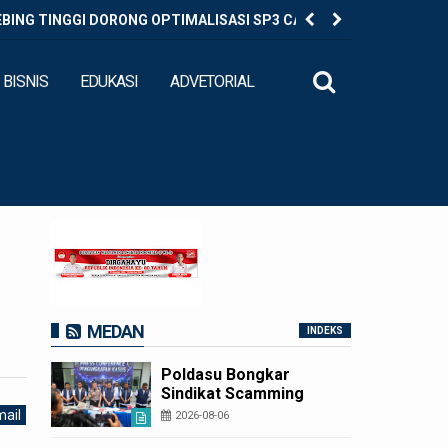
EBING TINGGI DORONG OPTIMALISASI SP3 CATIN
Diduga Ed
BISNIS
EDUKASI
ADVETORIAL
MEDAN
INDEKS
Poldasu Bongkar
Sindikat Scamming
Internasional di
ail
2026-08-06
Apartemen Medan,