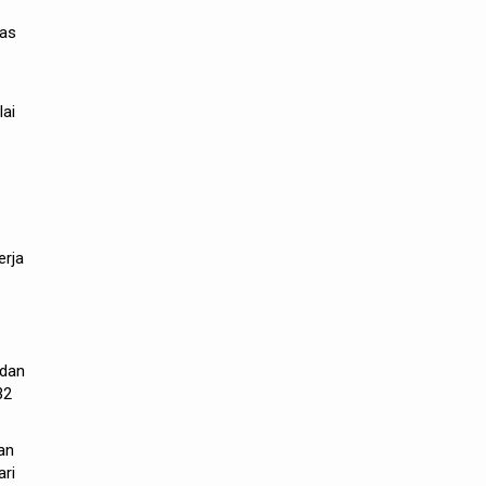
nas
lai
erja
adan
32
an
ari