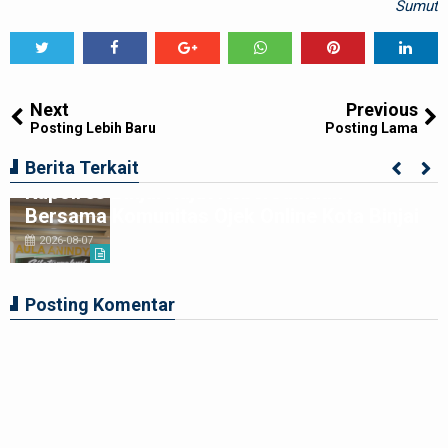
Sumut
Tweet
Share
Share
Share
Share
Share
0
Next
Previous
Posting Lebih Baru
Posting Lama
Berita Terkait
Kapolres Binjai Rajut Kebersamaan
Bersama Komunitas Ojek Online Kota Binjai
2026-08-07
Posting Komentar