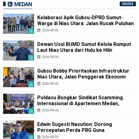
MEDAN
INDEKS
Kolaborasi Apik Gubsu-DPRD Sumut-
Warga di Nias Utara: Jalan Rusak Puluhan
Tahun Akhirnya Diperbaiki
2026-08-06
Dewan Usul BUMD Sumut Kelola Rumput
Laut Nias Utara dari Hulu ke Hilir
2026-08-06
Gubsu Bobby Prioritaskan Infrastruktur
Nias Utara, Jalan Penggerak Ekonomi
Mulai Dibenahi
2026-08-06
Poldasu Bongkar Sindikat Scamming
Internasional di Apartemen Medan,
Korban Rugi Rp6,7 Miliar
2026-08-06
Edwin Sugesti Nasution: Dorong
Percepatan Perda PBG Guna
Penyederhanaan Layanan Cepat dan
2026-08-03