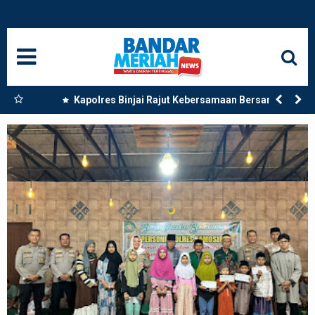
HOME
NASIONAL
SUMUT
 Dua
Kapolres Binjai Rajut Kebersamaan Bersama
Komunitas Ojek Online Kota Binjai
MEDAN
LANGKAT
ACEH
BISNIS
EDUKASI
ADVETORIAL