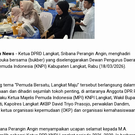
ah News
- Ketua DPRD Langkat, Sribana Perangin Angin, menghadiri
n buka bersama (bukber) yang diselenggarakan Dewan Pengurus Daer
emuda Indonesia (KNPI) Kabupaten Langkat, Rabu (18/03/2026).
 tema “Pemuda Bersatu, Langkat Maju” tersebut berlangsung dala
an dan dihadiri sejumlah tokoh penting, di antaranya Anggota DPR 
elaku Ketua Majelis Pemuda Indonesia (MPI) KNPI Langkat, Wakil Bupa
ti, Kapolres Langkat AKBP David Triyo Prasojo, perwakilan Dandim,
a ketua organisasi kepemudaan (OKP) dan organisasi kemahasiswaan
bana Perangin Angin menyampaikan ucapan selamat kepada M.A.