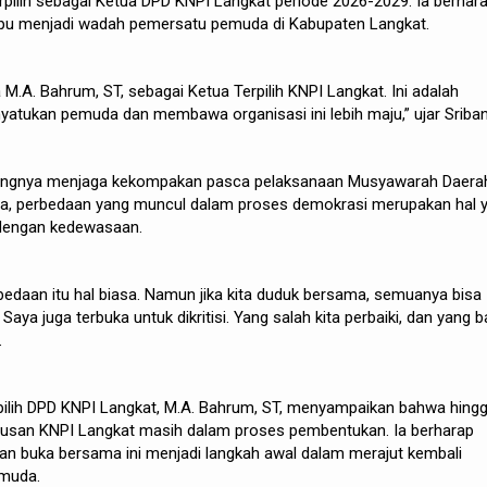
erpilih sebagai Ketua DPD KNPI Langkat periode 2026-2029. Ia berhar
u menjadi wadah pemersatu pemuda di Kabupaten Langkat.
M.A. Bahrum, ST, sebagai Ketua Terpilih KNPI Langkat. Ini adalah
atukan pemuda dan membawa organisasi ini lebih maju,” ujar Sriban
tingnya menjaga kekompakan pasca pelaksanaan Musyawarah Daera
a, perbedaan yang muncul dalam proses demokrasi merupakan hal 
 dengan kedewasaan.
rbedaan itu hal biasa. Namun jika kita duduk bersama, semuanya bisa
Saya juga terbuka untuk dikritisi. Yang salah kita perbaiki, dan yang b
.
rpilih DPD KNPI Langkat, M.A. Bahrum, ST, menyampaikan bahwa hing
gurusan KNPI Langkat masih dalam proses pembentukan. Ia berharap
n buka bersama ini menjadi langkah awal dalam merajut kembali
emuda.