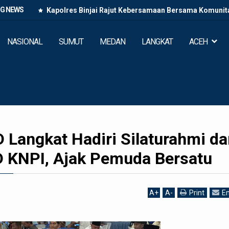
NG NEWS
Kapolres Binjai Rajut Kebersamaan Bersama Komunitas
NASIONAL
SUMUT
MEDAN
LANGKAT
ACEH
 Langkat Hadiri Silaturahmi da
 KNPI, Ajak Pemuda Bersatu
A
+
A
-
Print
Em