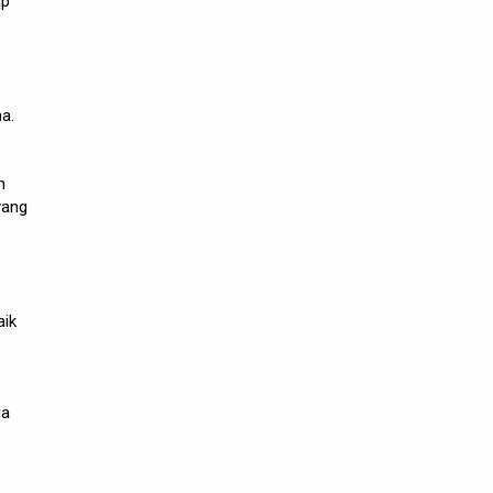
ap
a.
h
yang
aik
ga