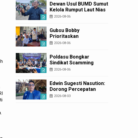
Diperbaiki
Dewan Usul BUMD Sumut
Kelola Rumput Laut Nias
Utara dari Hulu ke Hilir
2026-08-06
Gubsu Bobby
Prioritaskan
Infrastruktur Nias Utara,
2026-08-06
Jalan Penggerak
Ekonomi Mulai Dibenahi
Poldasu Bongkar
ah
Sindikat Scamming
Internasional di
2026-08-06
Apartemen Medan,
Korban Rugi Rp6,7 Miliar
Edwin Sugesti Nasution:
m
Dorong Percepatan
RI
Perda PBG Guna
2026-08-03
ti
Penyederhanaan
Layanan Cepat dan
Murah
.