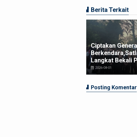
Berita Terkait
t Bupati Langkat Ajak MABMI
Ciptakan Genera
rkuat Marwah Melayu dan
Berkendara,Satl
rsatuan Masyarakat Langkat
Langkat Bekali 
026-07-29
2026-08-01
Posting Komentar