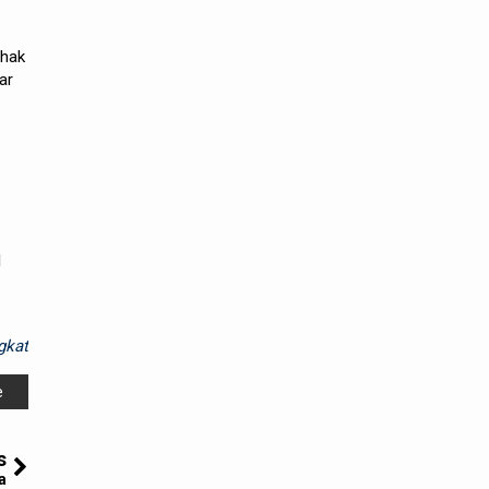
ihak
ar
l
gkat
e
s
a