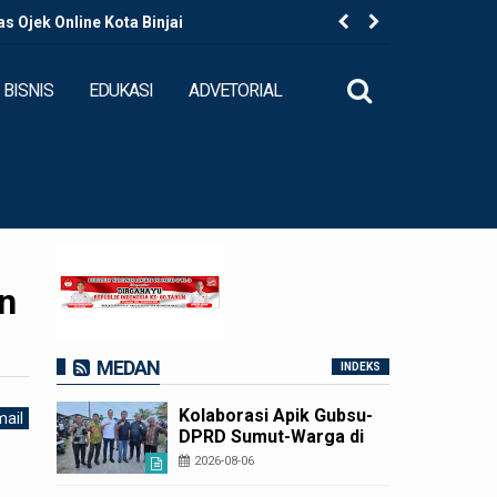
 Ojek Online Kota Binjai
Kapolres B
BISNIS
EDUKASI
ADVETORIAL
n
MEDAN
INDEKS
Kolaborasi Apik Gubsu-
ail
DPRD Sumut-Warga di
Nias Utara: Jalan Rusak
2026-08-06
Puluhan Tahun Akhirnya