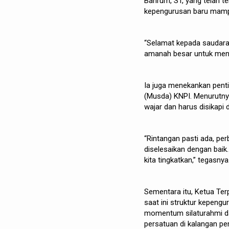
Bahrum, ST, yang telah t
kepengurusan baru mamp
“Selamat kepada saudara 
amanah besar untuk meny
Ia juga menekankan pen
(Musda) KNPI. Menurutny
wajar dan harus disikapi
“Rintangan pasti ada, pe
diselesaikan dengan baik. 
kita tingkatkan,” tegasnya
Sementara itu, Ketua Te
saat ini struktur kepen
momentum silaturahmi da
persatuan di kalangan p