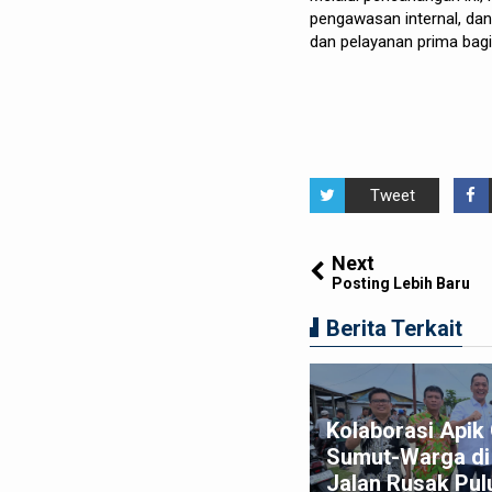
pengawasan internal, dan
dan pelayanan prima bagi
Tweet
Next
Posting Lebih Baru
Berita Terkait
am Macan Polres Pelabuhan
Kolaborasi Api
lawan Amankan Tiga
Sumut-Warga di 
ggota Geng Motor di
Jalan Rusak Pul