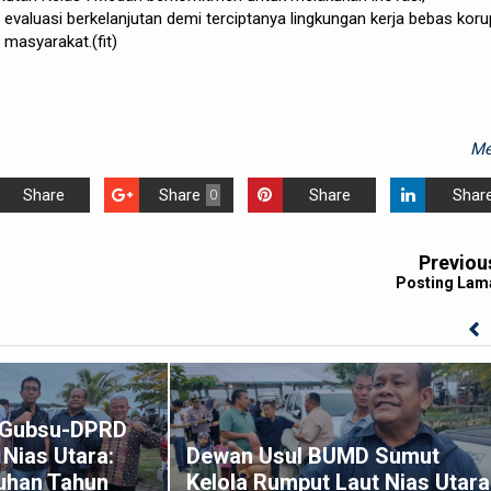
 evaluasi berkelanjutan demi terciptanya lingkungan kerja bebas koru
 masyarakat.(fit)
Me
Share
Share
Share
Shar
0
Previou
Posting Lam
k Gubsu-DPRD
Nias Utara:
Dewan Usul BUMD Sumut
uhan Tahun
Kelola Rumput Laut Nias Utara