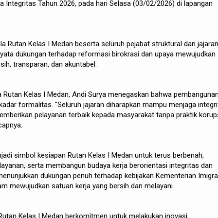
a Integritas Tahun 2026, pada hari Selasa (03/02/2026) di lapangan
ala Rutan Kelas I Medan beserta seluruh pejabat struktural dan jajara
nyata dukungan terhadap reformasi birokrasi dan upaya mewujudkan
sih, transparan, dan akuntabel.
a Rutan Kelas I Medan, Andi Surya menegaskan bahwa pembanguna
kadar formalitas. "Seluruh jajaran diharapkan mampu menjaga integri
emberikan pelayanan terbaik kepada masyarakat tanpa praktik korups
capnya.
adi simbol kesiapan Rutan Kelas I Medan untuk terus berbenah,
layanan, serta membangun budaya kerja berorientasi integritas dan
ga menunjukkan dukungan penuh terhadap kebijakan Kementerian Imigra
m mewujudkan satuan kerja yang bersih dan melayani.
 Rutan Kelas I Medan berkomitmen untuk melakukan inovasi,