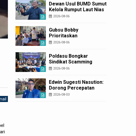
Diperbaiki
Dewan Usul BUMD Sumut
Kelola Rumput Laut Nias
Utara dari Hulu ke Hilir
2026-08-06
Gubsu Bobby
Prioritaskan
Infrastruktur Nias Utara,
2026-08-06
Jalan Penggerak
Ekonomi Mulai Dibenahi
Poldasu Bongkar
Sindikat Scamming
Internasional di
2026-08-06
Apartemen Medan,
Korban Rugi Rp6,7 Miliar
Edwin Sugesti Nasution:
Dorong Percepatan
Perda PBG Guna
2026-08-03
ail
Penyederhanaan
Layanan Cepat dan
Murah
el
ari