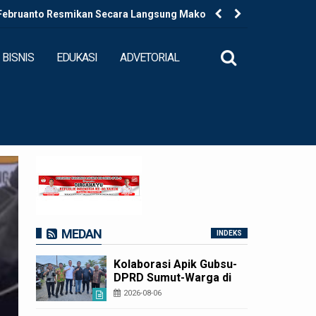
 Februanto Resmikan Secara Langsung Mako Polres
Kapolres B
ecamatan Padang Bolak
BISNIS
EDUKASI
ADVETORIAL
MEDAN
INDEKS
Kolaborasi Apik Gubsu-
DPRD Sumut-Warga di
Nias Utara: Jalan Rusak
2026-08-06
Puluhan Tahun Akhirnya