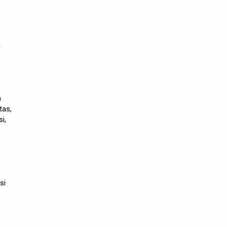
n
n
tas,
i,
si