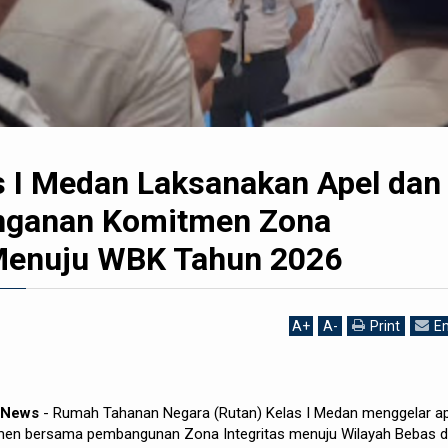
s I Medan Laksanakan Apel dan
nganan Komitmen Zona
 Menuju WBK Tahun 2026
A
+
A
-
Print
Em
h News
- Rumah Tahanan Negara (Rutan) Kelas I Medan menggelar ap
en bersama pembangunan Zona Integritas menuju Wilayah Bebas d