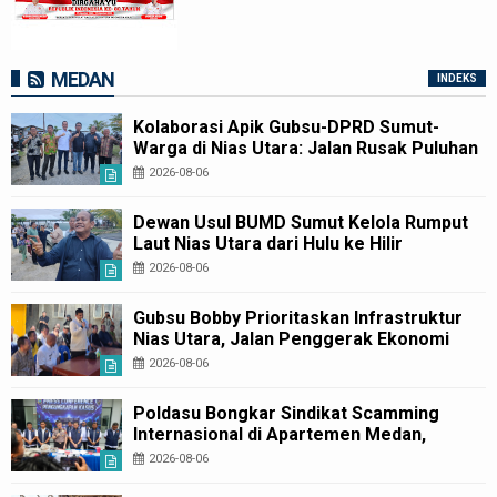
MEDAN
INDEKS
Kolaborasi Apik Gubsu-DPRD Sumut-
Warga di Nias Utara: Jalan Rusak Puluhan
Tahun Akhirnya Diperbaiki
2026-08-06
Dewan Usul BUMD Sumut Kelola Rumput
Laut Nias Utara dari Hulu ke Hilir
2026-08-06
Gubsu Bobby Prioritaskan Infrastruktur
Nias Utara, Jalan Penggerak Ekonomi
Mulai Dibenahi
2026-08-06
Poldasu Bongkar Sindikat Scamming
Internasional di Apartemen Medan,
Korban Rugi Rp6,7 Miliar
2026-08-06