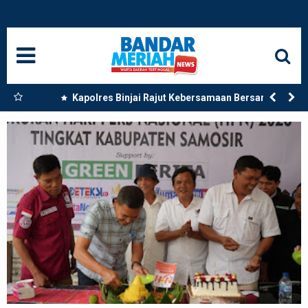
HOME
NASIONAL
SUMUT
 Dua
Kapolres Binjai Rajut Kebersamaan Bersama
Komunitas Ojek Online Kota Binjai
MEDAN
LANGKAT
ACEH
BISNIS
EDUKASI
ADVETORIAL