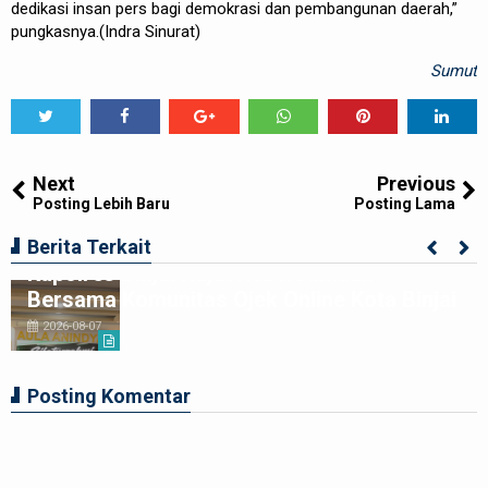
dedikasi insan pers bagi demokrasi dan pembangunan daerah,”
pungkasnya.(Indra Sinurat)
Sumut
Tweet
Share
Share
Share
Share
Share
0
Next
Previous
Posting Lebih Baru
Posting Lama
Berita Terkait
Kapolres Binjai Rajut Kebersamaan
Bersama Komunitas Ojek Online Kota Binjai
2026-08-07
Posting Komentar