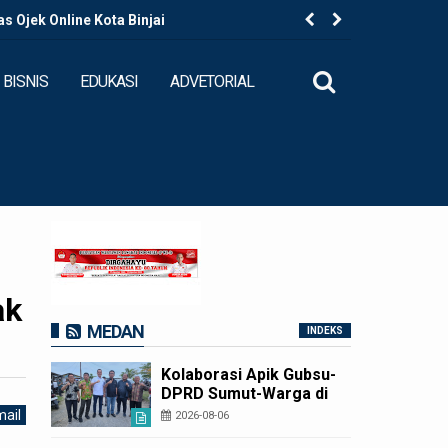
 Ojek Online Kota Binjai
Kapolres B
BISNIS
EDUKASI
ADVETORIAL
ak
MEDAN
INDEKS
Kolaborasi Apik Gubsu-
DPRD Sumut-Warga di
Nias Utara: Jalan Rusak
ail
2026-08-06
Puluhan Tahun Akhirnya