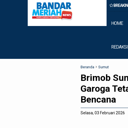
BREAKI
Binjai Amankan Dua Pengedar Narkoba Saat Patroli Malam
HOME
REDAKSI
Beranda
Sumut
Brimob Sum
Garoga Tet
Bencana
Selasa, 03 Februari 2026