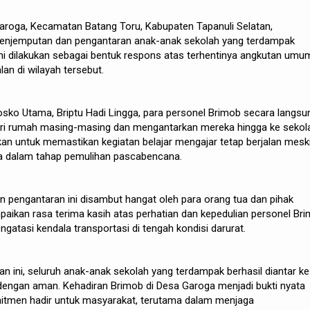
roga, Kecamatan Batang Toru, Kabupaten Tapanuli Selatan,
penjemputan dan pengantaran anak-anak sekolah yang terdampak
ni dilakukan sebagai bentuk respons atas terhentinya angkutan umu
lan di wilayah tersebut.
osko Utama, Briptu Hadi Lingga, para personel Brimob secara langsu
ri rumah masing-masing dan mengantarkan mereka hingga ke sekol
kukan untuk memastikan kegiatan belajar mengajar tetap berjalan mesk
a dalam tahap pemulihan pascabencana.
 pengantaran ini disambut hangat oleh para orang tua dan pihak
aikan rasa terima kasih atas perhatian dan kepedulian personel Br
atasi kendala transportasi di tengah kondisi darurat.
an ini, seluruh anak-anak sekolah yang terdampak berhasil diantar ke
engan aman. Kehadiran Brimob di Desa Garoga menjadi bukti nyata
mitmen hadir untuk masyarakat, terutama dalam menjaga