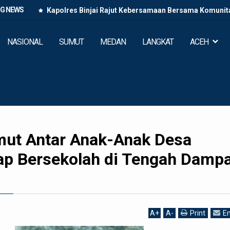
NG NEWS
Kapolres Binjai Rajut Kebersamaan Bersama Komunitas
NASIONAL
SUMUT
MEDAN
LANGKAT
ACEH
ut Antar Anak-Anak Desa
ap Bersekolah di Tengah Damp
A
+
A
-
Print
Em