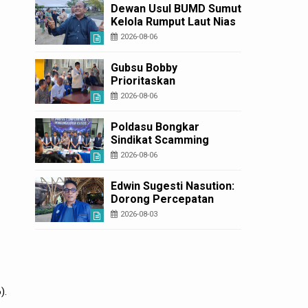
Diperbaiki
Dewan Usul BUMD Sumut
Kelola Rumput Laut Nias
Utara dari Hulu ke Hilir
2026-08-06
Gubsu Bobby
Prioritaskan
Infrastruktur Nias Utara,
2026-08-06
Jalan Penggerak
Ekonomi Mulai Dibenahi
Poldasu Bongkar
Sindikat Scamming
Internasional di
2026-08-06
Apartemen Medan,
Korban Rugi Rp6,7 Miliar
Edwin Sugesti Nasution:
Dorong Percepatan
Perda PBG Guna
2026-08-03
Penyederhanaan
Layanan Cepat dan
Murah
).