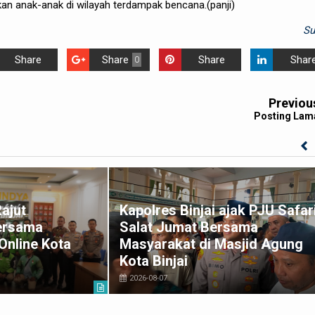
an anak-anak di wilayah terdampak bencana.(panji)
S
Share
Share
Share
Shar
0
Previou
Posting Lam
Rajut
Kapolres Binjai ajak PJU Safar
ersama
Salat Jumat Bersama
Online Kota
Masyarakat di Masjid Agung
Kota Binjai
2026-08-07