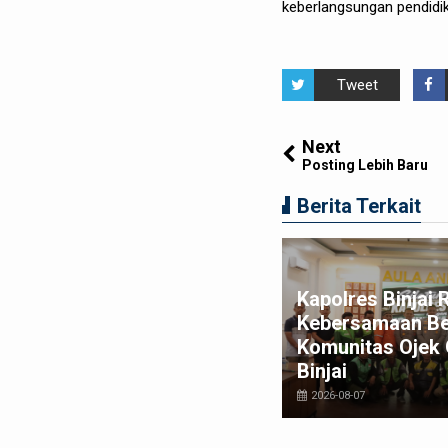
keberlangsungan pendidik
Tweet
Next
Posting Lebih Baru
Berita Terkait
duga Edarkan Sabu, seorang
Kapolres Binjai 
ki-laki Ditangkap di Rumah
Kebersamaan B
song, Polisi Sita Timbangan
Komunitas Ojek 
gital dan Puluhan Plastik Klip
Binjai
026-08-06
2026-08-07