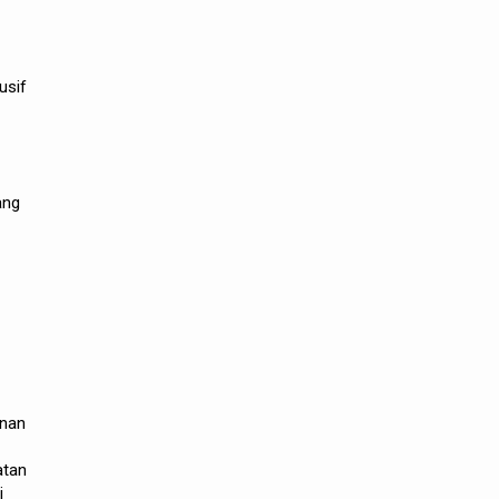
usif
ang
unan
atan
i