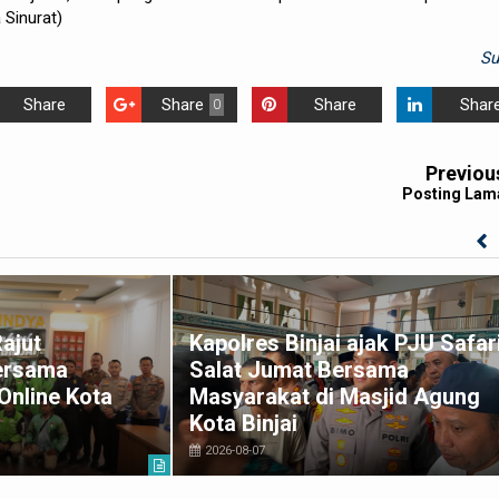
 Sinurat)
S
Share
Share
Share
Shar
0
Previou
Posting Lam
Rajut
Kapolres Binjai ajak PJU Safar
ersama
Salat Jumat Bersama
Online Kota
Masyarakat di Masjid Agung
Kota Binjai
2026-08-07