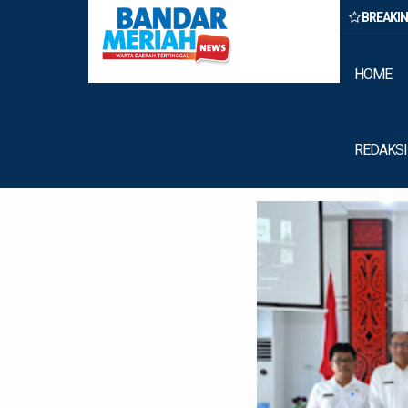
BREAKI
Binjai Amankan Dua Pengedar Narkoba Saat Patroli Malam
HOME
REDAKSI