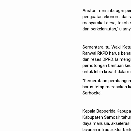
Ariston meminta agar pe
penguatan ekonomi daera
masyarakat desa, tokoh m
dan berkelanjutan,” ujarny
Sementara itu, Wakil Ke
Ranwal RKPD harus bena
dan reses DPRD. Ia mengi
pemotongan bantuan keu
untuk lebih kreatif dala
“Pemerataan pembangunan
harus tetap merasakan k
Sarhockel.
Kepala Bapperida Kabup
Kabupaten Samosir tahun
daya manusia, akseleras
layanan infrastruktur ber