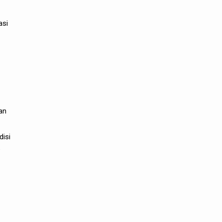
asi
an
disi