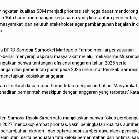
ningkatan kualitas SDM menjadi prioritas sehingga dapat mendorong
h.“Kita harus membangun kerja sama yang kuat antara pemerintah,
asyarakat, dan seluruh stakeholder agar pembangunan berjalan inkl
a.
tua DPRD Samosir Sarhockel Martopolo Tamba menilai penyusunan
r-benar menyerap aspirasi masyarakat melalui mekanisme Musrenb
ngatkan bahwa tantangan efisiensi anggaran tahun 2025 serta
angan dari pemerintah pusat pada 2026 menuntut Pemkab Samosir
m menetapkan kebijakan anggaran.
 di seluruh kecamatan harus tetap menjadi perhatian. Masyarakat
ehadiran pemerintah meskipun dengan anggaran yang terbatas,” kata
aten Samosir Rajoki Simarmata menjelaskan bahwa fokus pembang
 2027 mencakup empat prioritas, yakni peningkatan kualitas sumber
i pertumbuhan ekonomi dan optimalisasi sumber daya alam, peningk
kelanjutan, serta penguatan tata kelola pemerintahan dan optimalisas