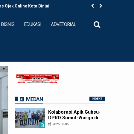
 Ojek Online Kota Binjai
Kapolres B
BISNIS
EDUKASI
ADVETORIAL
MEDAN
INDEKS
Kolaborasi Apik Gubsu-
DPRD Sumut-Warga di
Nias Utara: Jalan Rusak
2026-08-06
Puluhan Tahun Akhirnya