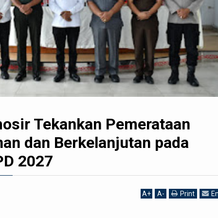
osir Tekankan Pemerataan
n dan Berkelanjutan pada
PD 2027
A
+
A
-
Print
Em