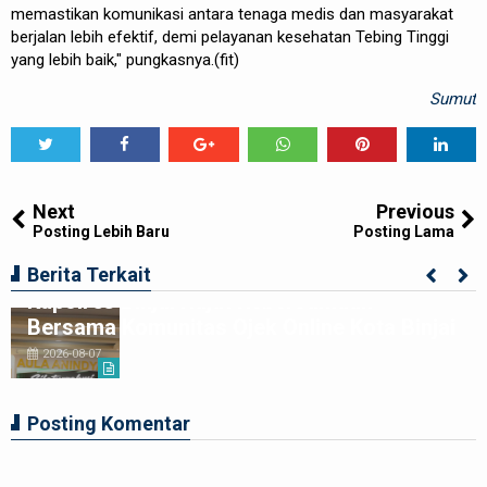
memastikan komunikasi antara tenaga medis dan masyarakat
berjalan lebih efektif, demi pelayanan kesehatan Tebing Tinggi
yang lebih baik," pungkasnya.(fit)
Sumut
Tweet
Share
Share
Share
Share
Share
0
Next
Previous
Posting Lebih Baru
Posting Lama
Berita Terkait
Kapolres Binjai Rajut Kebersamaan
Bersama Komunitas Ojek Online Kota Binjai
2026-08-07
Posting Komentar