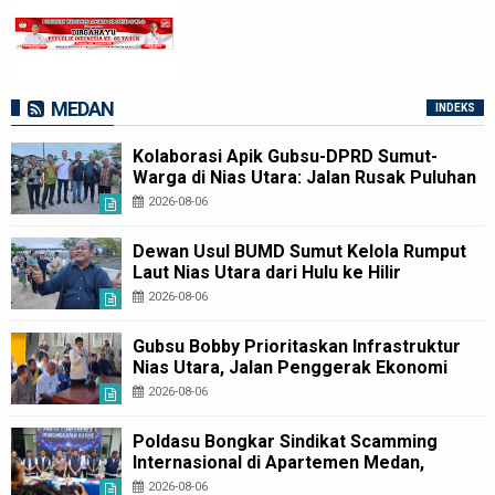
MEDAN
INDEKS
Kolaborasi Apik Gubsu-DPRD Sumut-
Warga di Nias Utara: Jalan Rusak Puluhan
Tahun Akhirnya Diperbaiki
2026-08-06
Dewan Usul BUMD Sumut Kelola Rumput
Laut Nias Utara dari Hulu ke Hilir
2026-08-06
Gubsu Bobby Prioritaskan Infrastruktur
Nias Utara, Jalan Penggerak Ekonomi
Mulai Dibenahi
2026-08-06
Poldasu Bongkar Sindikat Scamming
Internasional di Apartemen Medan,
Korban Rugi Rp6,7 Miliar
2026-08-06