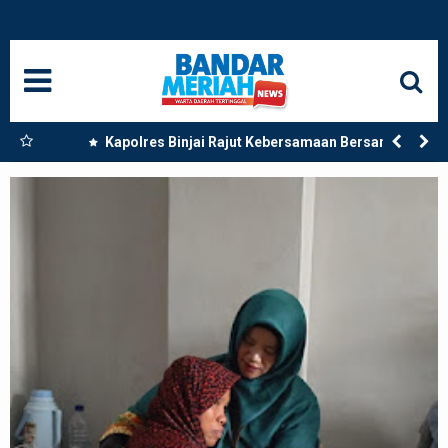
HOME
NASIONAL
SUMUT
 Dua
Kapolres Binjai Rajut Kebersamaan Bersama
Komunitas Ojek Online Kota Binjai
MEDAN
LANGKAT
ACEH
BISNIS
EDUKASI
ADVETORIAL