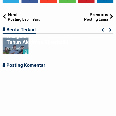
Tweet
Share
Share
Share
Share
Share
0
Next
Previous
Posting Lebih Baru
Posting Lama
Kolaborasi Apik Gubsu-DPRD Sumut-
Berita Terkait
Warga di Nias Utara: Jalan Rusak Puluhan
Tahun Akhirnya Diperbaiki
2026-08-06
Posting Komentar