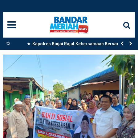
HOME
NASIONAL
SUMUT
 Dua
Kapolres Binjai Rajut Kebersamaan Bersama
Komunitas Ojek Online Kota Binjai
MEDAN
LANGKAT
ACEH
BISNIS
EDUKASI
ADVETORIAL