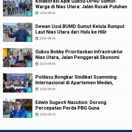
Kolaborasi Apik Gubsu-DPRD Sumut-
Warga di Nias Utara: Jalan Rusak Puluhan
Tahun Akhirnya Diperbaiki
2026-08-06
Dewan Usul BUMD Sumut Kelola Rumput
Laut Nias Utara dari Hulu ke Hilir
2026-08-06
Gubsu Bobby Prioritaskan Infrastruktur
Nias Utara, Jalan Penggerak Ekonomi
Mulai Dibenahi
2026-08-06
Poldasu Bongkar Sindikat Scamming
Internasional di Apartemen Medan,
Korban Rugi Rp6,7 Miliar
2026-08-06
Edwin Sugesti Nasution: Dorong
Percepatan Perda PBG Guna
Penyederhanaan Layanan Cepat dan
2026-08-03
Murah