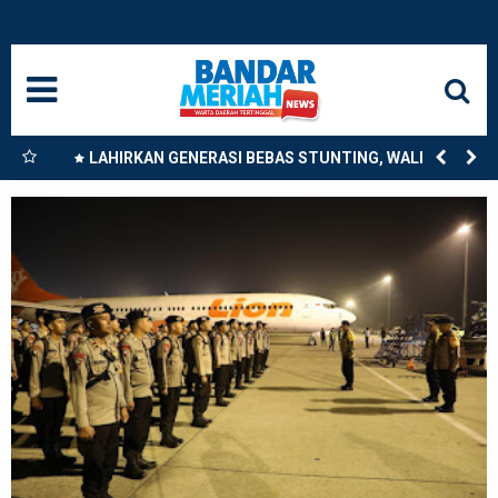
HOME
NASIONAL
SUMUT
nkan
LAHIRKAN GENERASI BEBAS STUNTING, WALI KOTA
9
TEBING TINGGI DORONG OPTIMALISASI SP3 CATIN
MEDAN
LANGKAT
ACEH
BISNIS
EDUKASI
ADVETORIAL