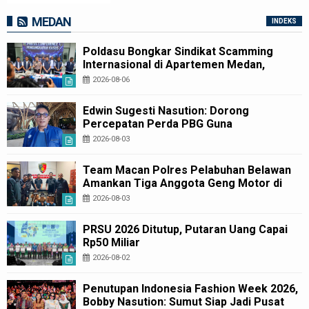
MEDAN
INDEKS
Poldasu Bongkar Sindikat Scamming
Internasional di Apartemen Medan,
Korban Rugi Rp6,7 Miliar
2026-08-06
Edwin Sugesti Nasution: Dorong
Percepatan Perda PBG Guna
Penyederhanaan Layanan Cepat dan
2026-08-03
Murah
Team Macan Polres Pelabuhan Belawan
Amankan Tiga Anggota Geng Motor di
Marelan Pasar 9
2026-08-03
PRSU 2026 Ditutup, Putaran Uang Capai
Rp50 Miliar
2026-08-02
Penutupan Indonesia Fashion Week 2026,
Bobby Nasution: Sumut Siap Jadi Pusat