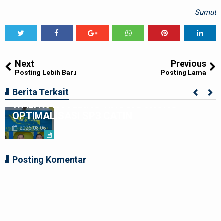
Sumut
Tweet
Share
Share
Share
Share
Share
0
Next
Previous
Posting Lebih Baru
Posting Lama
LAHIRKAN GENERASI BEBAS STUNTING,
Berita Terkait
WALI KOTA TEBING TINGGI DORONG
OPTIMALISASI SP3 CATIN
2026-08-06
Posting Komentar