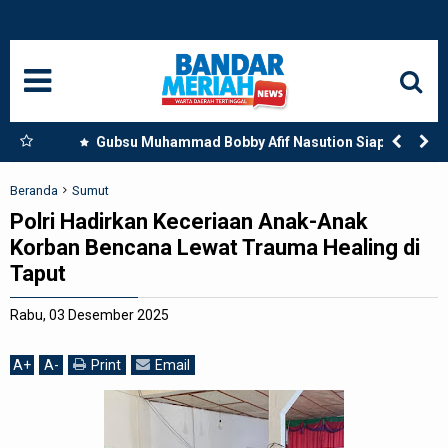
HOME
NASIONAL
SUMUT
engan
Gubsu Muhammad Bobby Afif Nasution Siapkan
Beasiswa Perkuat SDM Kesehatan Kepulauan Nias
MEDAN
Beranda
Sumut
Polri Hadirkan Keceriaan Anak-Anak
LANGKAT
Korban Bencana Lewat Trauma Healing di
Taput
ACEH
Rabu, 03 Desember 2025
BISNIS
A
+
A
-
Print
Email
EDUKASI
ADVETORIAL