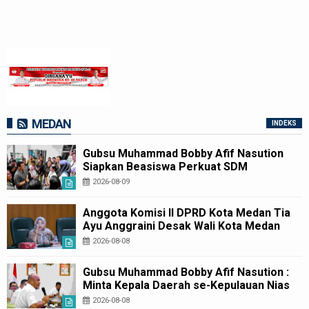
MEDAN
INDEKS
Gubsu Muhammad Bobby Afif Nasution
Siapkan Beasiswa Perkuat SDM
Kesehatan Kepulauan Nias
2026-08-09
Anggota Komisi II DPRD Kota Medan Tia
Ayu Anggraini Desak Wali Kota Medan
Rico Waas melalui Dinas Kesehatan Kota
2026-08-08
Medan Bangun kembali Pustu Labuhan
Deli
Gubsu Muhammad Bobby Afif Nasution :
Minta Kepala Daerah se-Kepulauan Nias
Percepat Usulan BKP 2027
2026-08-08