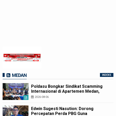
MEDAN
INDEKS
Poldasu Bongkar Sindikat Scamming
Internasional di Apartemen Medan,
Korban Rugi Rp6,7 Miliar
2026-08-06
Edwin Sugesti Nasution: Dorong
Percepatan Perda PBG Guna