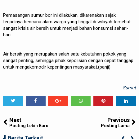
Pemasangan sumur bor ini dilakukan, dikarenakan sejak
terjadinya bencana alam warga yang tinggal di wilayah tersebut
sangat krisis air bersih untuk menjadi bahan konsumsi sehari-
hari.
Air bersih yang merupakan salah satu kebutuhan pokok yang
sangat penting, sehingga pihak kepolisian dengan cepat tanggap
untuk mengakomodir kepentingan masyarakat.(panji)
Sumut
Tweet
Share
Share
Share
Share
Share
0
Next
Previous
Posting Lebih Baru
Posting Lama
LAHIRKAN GENERASI BEBAS STUNTING,
Berita Terkait