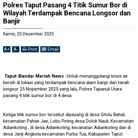
Polres Taput Pasang 4 Titik Sumur Bor di
REDAKSI
Wilayah Terdampak Bencana Longsor dan
Banjir
Kamis, 25 Desember 2025
A
+
A
-
Print
Email
Taput |Bandar Meriah News
-Untuk menanggulangi krisis air
bersih di lokasi yang terdampak bencana alam banjir dan tanah
longsor 25 Nopember 2025 yang lalu, Polres Tapanuli Utara
pasang 4 titik sumur bor di 4 desa.
Ketiga titik sumur bor tersebut dipasang di desa Sitolu Bahal,
kecamatan Pahae Jae, Lobu Pining desa Dolok Nauli, Kecamatan
Adiankoting , di desa Adiankoting, kecanatan Adiankoting dan di
desa Janji Angkola kecamatan Purba Tua, Kabupaten Taput.