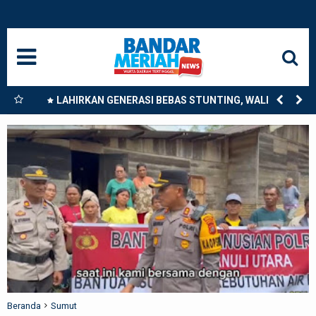
HOME
NASIONAL
SUMUT
nkan
LAHIRKAN GENERASI BEBAS STUNTING, WALI KOTA
9
TEBING TINGGI DORONG OPTIMALISASI SP3 CATIN
MEDAN
LANGKAT
ACEH
BISNIS
EDUKASI
ADVETORIAL
Beranda
Sumut