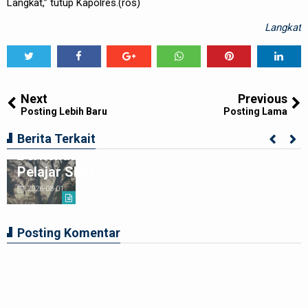
Langkat,” tutup Kapolres.(ros)
Langkat
Tweet
Share
Share
Share
Share
Share
0
Next
Previous
Posting Lebih Baru
Posting Lama
Ciptakan Generasi Muda Tertib
Berita Terkait
Berkendara,Satlantas Polre Langkat Bekali
Pelajar SMP
2026-08-01
Posting Komentar