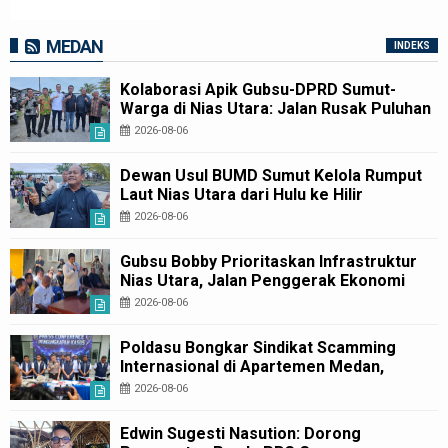
MEDAN
INDEKS
Kolaborasi Apik Gubsu-DPRD Sumut-
Warga di Nias Utara: Jalan Rusak Puluhan
Tahun Akhirnya Diperbaiki
2026-08-06
Dewan Usul BUMD Sumut Kelola Rumput
Laut Nias Utara dari Hulu ke Hilir
2026-08-06
Gubsu Bobby Prioritaskan Infrastruktur
Nias Utara, Jalan Penggerak Ekonomi
Mulai Dibenahi
2026-08-06
Poldasu Bongkar Sindikat Scamming
Internasional di Apartemen Medan,
Korban Rugi Rp6,7 Miliar
2026-08-06
Edwin Sugesti Nasution: Dorong