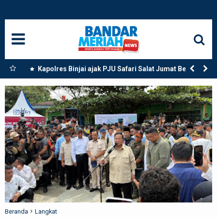
HOME
NASIONAL
SUMUT
ional
Kapolres Binjai ajak PJU Safari Salat Jumat Bersama
ar
Masyarakat di Masjid Agung Kota Binjai
MEDAN
LANGKAT
ACEH
BISNIS
EDUKASI
ADVETORIAL
Beranda
Langkat