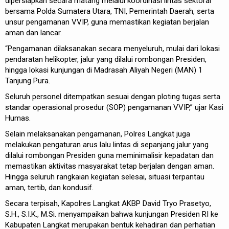
dipersiapkan secara matang melalui koordinasi lintas sektoral
bersama Polda Sumatera Utara, TNI, Pemerintah Daerah, serta
unsur pengamanan VVIP, guna memastikan kegiatan berjalan
aman dan lancar.
“Pengamanan dilaksanakan secara menyeluruh, mulai dari lokasi
pendaratan helikopter, jalur yang dilalui rombongan Presiden,
hingga lokasi kunjungan di Madrasah Aliyah Negeri (MAN) 1
Tanjung Pura.
Seluruh personel ditempatkan sesuai dengan ploting tugas serta
standar operasional prosedur (SOP) pengamanan VVIP,” ujar Kasi
Humas.
Selain melaksanakan pengamanan, Polres Langkat juga
melakukan pengaturan arus lalu lintas di sepanjang jalur yang
dilalui rombongan Presiden guna meminimalisir kepadatan dan
memastikan aktivitas masyarakat tetap berjalan dengan aman.
Hingga seluruh rangkaian kegiatan selesai, situasi terpantau
aman, tertib, dan kondusif.
Secara terpisah, Kapolres Langkat AKBP David Tryo Prasetyo,
S.H., S.I.K., M.Si. menyampaikan bahwa kunjungan Presiden RI ke
Kabupaten Langkat merupakan bentuk kehadiran dan perhatian