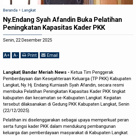
REDAKSI
Beranda
Langkat
Ny.Endang Syah Afandin Buka Pelatihan
Peningkatan Kapasitas Kader PKK
Senin, 22 Desember 2025
A
+
A
-
Print
Email
Langkat| Bandar Meriah News -
Ketua Tim Penggerak
Pemberdayaan dan Kesejahteraan Keluarga (TP PKK) Kabupaten
Langkat, Ny. Hj. Endang Kurniasih Syah Afandin, secara resmi
membuka Pelatihan Peningkatan Kapasitas Kader PKK tingkat
kabupaten dan kecamatan se-Kabupaten Langkat. Kegiatan
tersebut dilaksanakan di Gedung PKK Kabupaten Langkat, Senin
(22/12/2025).
Pelatihan ini diselenggarakan sebagai upaya memperkuat peran
serta fungsi kader PKK dalam mendukung pembangunan
keluarga dan pemberdayaan masyarakat di Kabupaten Langkat.