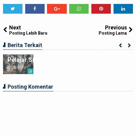
Tweet
Share
Share
Share
Share
Share
0
Next
Previous
Posting Lebih Baru
Posting Lama
Ciptakan Generasi Muda Tertib
Berita Terkait
Berkendara,Satlantas Polre Langkat Bekali
Pelajar SMP
2026-08-01
Posting Komentar