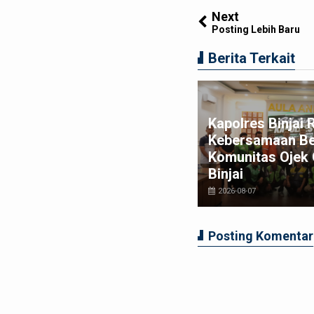
Next
Posting Lebih Baru
Berita Terkait
duga Edarkan Sabu, seorang
Kapolres Binjai 
ki-laki Ditangkap di Rumah
Kebersamaan B
song, Polisi Sita Timbangan
Komunitas Ojek 
gital dan Puluhan Plastik Klip
Binjai
026-08-06
2026-08-07
Posting Komentar