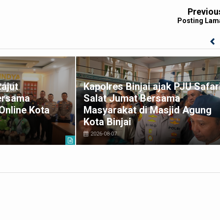
Previou
Posting Lam
Rajut
Kapolres Binjai ajak PJU Safar
ersama
Salat Jumat Bersama
Online Kota
Masyarakat di Masjid Agung
Kota Binjai
2026-08-07