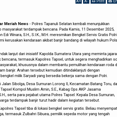
A
+
A
-
Print
Em
dar Meriah News
- Polres Tapanuli Selatan kembali menunjukkan
ap masyarakat terdampak bencana. Pada Kamis, 11 Desember 2025,
Edi Winara, S.H., S.I.K., M.H. meresmikan Bengkel Servis Gratis Polri
mi kerusakan kendaraan akibat banjir bandang di wilayah hukum Pol
dak lanjut dari inisiatif Kapolda Sumatera Utara yang meminta jajar
 bencana, termasuk Kapolres Tapsel, untuk segera menghadirkan so
masyarakat, khususnya dalam membantu pemulihan kendaraan roda 
am banjir. Arahan tersebut kemudian ditindaklanjuti dengan
engkel milik Saryadi yang bersedia bekerja sama dengan Polri.
i Jalan Sibolga, Desa Sumuran Lorong II, Kecamatan Batang Toru, d
es Tapsel Kompol Muslim Amin, S.E., Kabag Ops AKP Jasama
.H., serta para pejabat utama Polres Tapsel. Kepala Desa Sumuran,
arga terdampak banjir turut hadir dalam kegiatan tersebut.
Kapolres Tapsel tiba di lokasi bengkel servis gratis. Beliau menyempa
rga, termasuk Zulbahri Sibuea, pemilik sepeda motor yang tengah