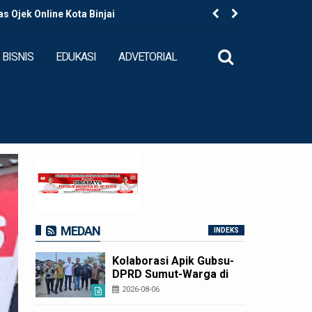
 Ojek Online Kota Binjai
Kapolres B
BISNIS
EDUKASI
ADVETORIAL
MEDAN
INDEKS
Kolaborasi Apik Gubsu-
DPRD Sumut-Warga di
Nias Utara: Jalan Rusak
2026-08-06
Puluhan Tahun Akhirnya