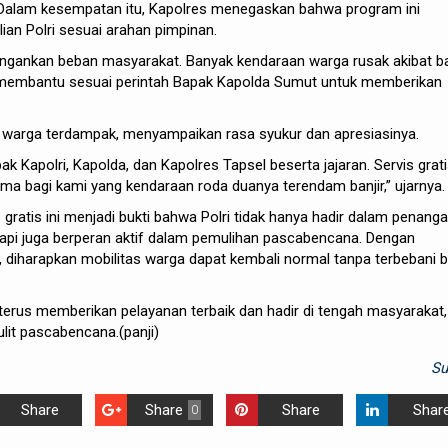
. Dalam kesempatan itu, Kapolres menegaskan bahwa program ini
an Polri sesuai arahan pimpinan.
ingankan beban masyarakat. Banyak kendaraan warga rusak akibat ba
r membantu sesuai perintah Bapak Kapolda Sumut untuk memberikan
i warga terdampak, menyampaikan rasa syukur dan apresiasinya.
k Kapolri, Kapolda, dan Kapolres Tapsel beserta jajaran. Servis gratis
a bagi kami yang kendaraan roda duanya terendam banjir,” ujarnya.
 gratis ini menjadi bukti bahwa Polri tidak hanya hadir dalam penang
tapi juga berperan aktif dalam pemulihan pascabencana. Dengan
i, diharapkan mobilitas warga dapat kembali normal tanpa terbebani b
terus memberikan pelayanan terbaik dan hadir di tengah masyarakat,
lit pascabencana.(panji)
S
Share
Share
Share
Shar
0