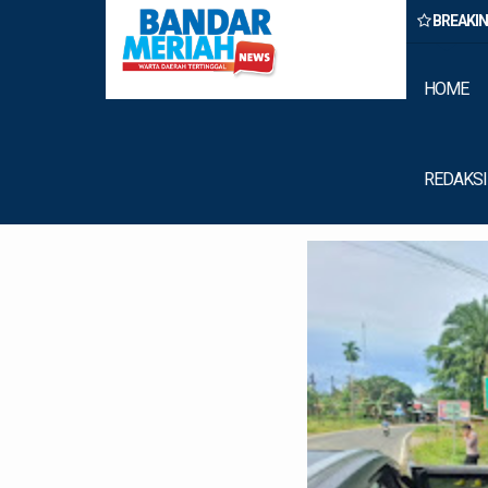
BREAKI
Binjai Amankan Dua Pengedar Narkoba Saat Patroli Malam
HOME
REDAKSI