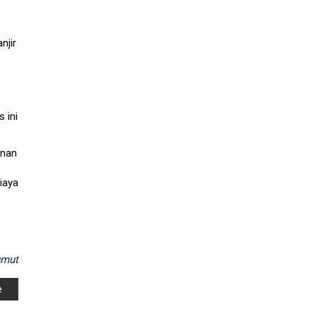
njir
 ini
anan
iaya
umut
e