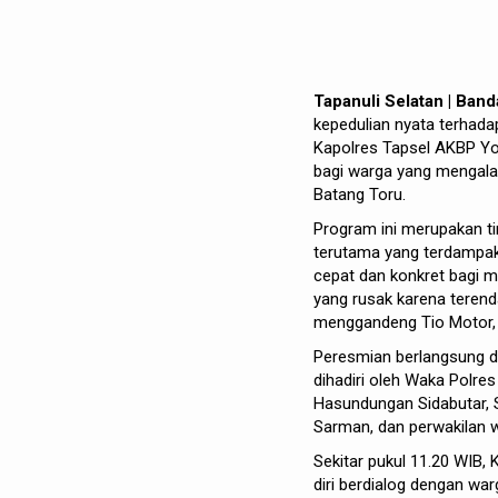
Tapanuli Selatan | Ban
kepedulian nyata terhad
Kapolres Tapsel AKBP Yon 
bagi warga yang mengala
Batang Toru.
Program ini merupakan tin
terutama yang terdampak
cepat dan konkret bagi 
yang rusak karena terend
menggandeng Tio Motor, b
Peresmian berlangsung d
dihadiri oleh Waka Polr
Hasundungan Sidabutar, S
Sarman, dan perwakilan w
Sekitar pukul 11.20 WIB, 
diri berdialog dengan wa