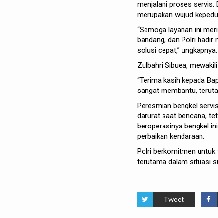
menjalani proses servis
merupakan wujud kepeduli
“Semoga layanan ini mer
bandang, dan Polri hadi
solusi cepat,” ungkapnya.
Zulbahri Sibuea, mewakil
“Terima kasih kepada Bapa
sangat membantu, terutam
Peresmian bengkel servis
darurat saat bencana, te
beroperasinya bengkel in
perbaikan kendaraan.
Polri berkomitmen untuk 
terutama dalam situasi su
Tweet