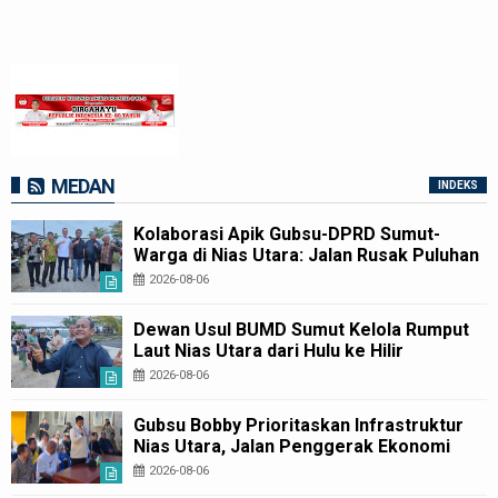
MEDAN
INDEKS
Kolaborasi Apik Gubsu-DPRD Sumut-
Warga di Nias Utara: Jalan Rusak Puluhan
Tahun Akhirnya Diperbaiki
2026-08-06
Dewan Usul BUMD Sumut Kelola Rumput
Laut Nias Utara dari Hulu ke Hilir
2026-08-06
Gubsu Bobby Prioritaskan Infrastruktur
Nias Utara, Jalan Penggerak Ekonomi
Mulai Dibenahi
2026-08-06