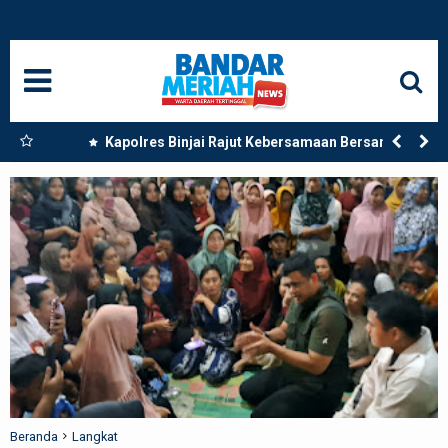
HOME
NASIONAL
SUMUT
 Dua
Kapolres Binjai Rajut Kebersamaan Bersama
Komunitas Ojek Online Kota Binjai
MEDAN
LANGKAT
ACEH
BISNIS
EDUKASI
ADVETORIAL
Beranda
Langkat