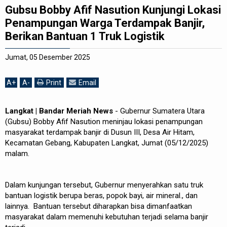
Gubsu Bobby Afif Nasution Kunjungi Lokasi
REDAKSI
Penampungan Warga Terdampak Banjir,
Berikan Bantuan 1 Truk Logistik
Jumat, 05 Desember 2025
A
+
A
-
Print
Email
Langkat | Bandar Meriah News
- Gubernur Sumatera Utara
(Gubsu) Bobby Afif Nasution meninjau lokasi penampungan
masyarakat terdampak banjir di Dusun III, Desa Air Hitam,
Kecamatan Gebang, Kabupaten Langkat, Jumat (05/12/2025)
malam.
Dalam kunjungan tersebut, Gubernur menyerahkan satu truk
bantuan logistik berupa beras, popok bayi, air mineral., dan
lainnya. Bantuan tersebut diharapkan bisa dimanfaatkan
masyarakat dalam memenuhi kebutuhan terjadi selama banjir