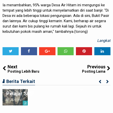
Ia menambahkan, 95% warga Desa Air Hitam ini mengungsi ke
tempat yang lebih tinggi untuk menyelamatkan diri saat banjir. "Di
Desa ini ada beberapa lokasi pengungsian. Ada di sini, Bukit Pasir
dan lainnya. Air cukup tinggi kemarin. Kami, berharap air segera
surut dan kami bis pulang ke rumah kali lagi. Sejauh ini untuk
kebutuhan pokok masih aman," tambahnya.(torong)
Langkat
Tweet
Share
Share
Share
Share
Share
0
Next
Previous
Posting Lebih Baru
Posting Lama
Ciptakan Generasi Muda Tertib
Berita Terkait
Berkendara,Satlantas Polre Langkat Bekali
Pelajar SMP
2026-08-01