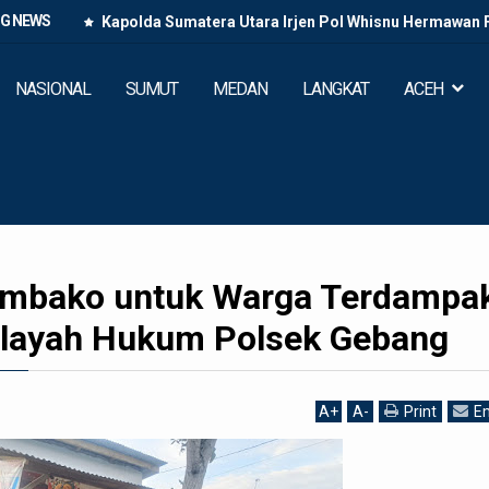
NG NEWS
Kapolda Sumatera Utara Irjen Pol Whisnu Hermawan
Paluta di Tano Ponggol K
NASIONAL
SUMUT
MEDAN
LANGKAT
ACEH
embako untuk Warga Terdampa
Wilayah Hukum Polsek Gebang
A
+
A
-
Print
Em