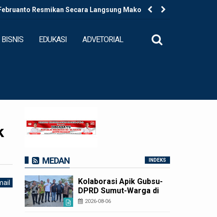
 Februanto Resmikan Secara Langsung Mako Polres
Kapolres B
ecamatan Padang Bolak
BISNIS
EDUKASI
ADVETORIAL
k
MEDAN
INDEKS
Kolaborasi Apik Gubsu-
ail
DPRD Sumut-Warga di
Nias Utara: Jalan Rusak
2026-08-06
Puluhan Tahun Akhirnya