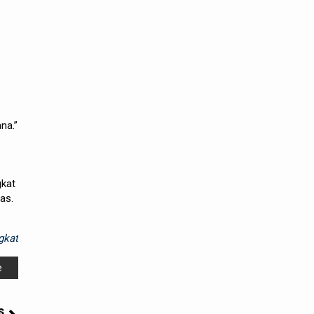
na.”
gkat
as.
gkat
e
s