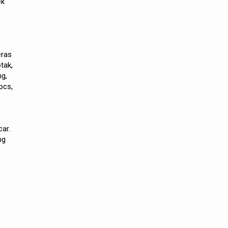
ek
eras
tak,
ng,
pcs,
car.
ng