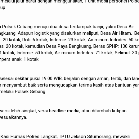
 melalui jalur darat dengan menggunakan, 1 unit mobil personel Pols
 up
 Polsek Gebang menuju dua desa terdampak banjir, yakni Desa Air
kuang. Adapun logistik yang disalurkan meliputi, Desa Air Hitam, B
 20 kotak, Roti: 6 kotak, Indomie: 23 kotak, Air minum Indodes: 50 ko
kas: 20 kotak, kemudian Desa Paya Bengkuang, Beras SPHP: 130 karu
11 kotak, Indomie: 50 kotak, Air minum Indodes: 71 kotak, Selimut: 30 
mpers anak: 1 kotak
selesai sekitar pukul 19.00 WIB, berjalan dengan aman, tertib, dan lan
a menyambut baik serta mengucapkan terima kasih atas bantuan ya
 melalui Polsek Gebang.
rsi lebih singkat, versi headline media, atau ditambah kutipan
yesuaikannya.
i Kasi Humas Polres Langkat, IPTU Jekson Situmorang, mewakili