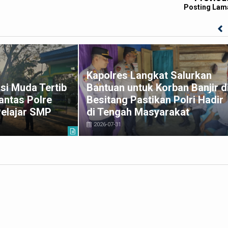
Posting Lam
Kapolres Langkat Salurkan
si Muda Tertib
Bantuan untuk Korban Banjir d
antas Polre
Besitang Pastikan Polri Hadir
Pelajar SMP
di Tengah Masyarakat
2026-07-31