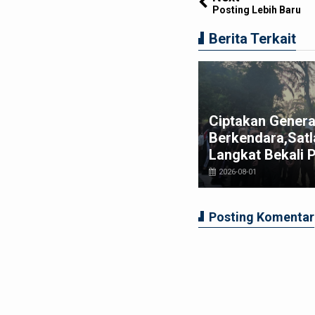
Posting Lebih Baru
Berita Terkait
t Bupati Langkat Ajak MABMI
Ciptakan Genera
rkuat Marwah Melayu dan
Berkendara,Satl
rsatuan Masyarakat Langkat
Langkat Bekali 
026-07-29
2026-08-01
Posting Komentar