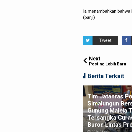
Ia menambahkan bahwa P
(panji)
Tweet
Next
Posting Lebih Baru
Berita Terkait
stival Bunga dan Buah Karo
Tim Jatanras Po
26 Resmi Ditutup, 5.000
Simalungun Ber
ngunjung Padati Malam
Gunung Malela 
nutupan di Bawah
Tersangka Curas
ngamanan Ketat
Buron Lintas Pro
026-08-02
2026-08-04