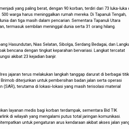
menjadi yang paling berat, dengan 90 korban, terdiri dari 73 luka-luka
a 500 warga harus meninggalkan rumah mereka. Di Tapanuli Tengah,
unia dan tiga masih dalam pencarian. Sementara Tapanuli Utara
an, termasuk sembilan meninggal dunia serta 31 orang hilang.
bang Hasundutan, Nias Selatan, Sibolga, Serdang Bedagai, dan Langk
k bencana dengan tingkat keparahan bervariasi. Langkat tercatat
gsi akibat 23 kejadian banjir.
s jajaran terus melakukan langkah tanggap darurat di berbagai titik
Brimob diterjunkan untuk pembersihan badan jalan serta operasi
 (SAR), terutama di lokasi-lokasi yang masih terisolasi material
kan layanan medis bagi korban terdampak, sementara Bid TIK
rlink di wilayah yang mengalami putus total jaringan komunikasi.
 ditempatkan untuk pengaturan arus kendaraan akibat akses jalan yan