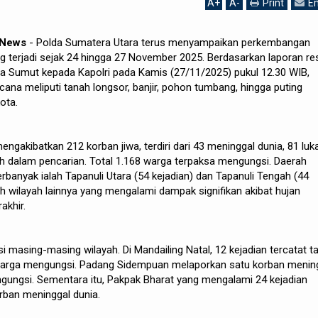
A
+
A
-
Print
Em
h News
- Polda Sumatera Utara terus menyampaikan perkembangan
g terjadi sejak 24 hingga 27 November 2025. Berdasarkan laporan re
a Sumut kepada Kapolri pada Kamis (27/11/2025) pukul 12.30 WIB,
cana meliputi tanah longsor, banjir, pohon tumbang, hingga puting
ota.
gakibatkan 212 korban jiwa, terdiri dari 43 meninggal dunia, 81 luk
ih dalam pencarian. Total 1.168 warga terpaksa mengungsi. Daerah
rbanyak ialah Tapanuli Utara (54 kejadian) dan Tapanuli Tengah (44
ah wilayah lainnya yang mengalami dampak signifikan akibat hujan
akhir.
si masing-masing wilayah. Di Mandailing Natal, 12 kejadian tercatat t
warga mengungsi. Padang Sidempuan melaporkan satu korban menin
gungsi. Sementara itu, Pakpak Bharat yang mengalami 24 kejadian
rban meninggal dunia.