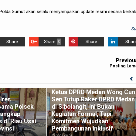
olda Sumut akan selalu menyampaikan update resmi secara berkala
S
Share
Share
Share
Shar
0
Previou
Posting Lam
Ketua DPRD Medan Wong Cun
lres
Sen Tutup Raker DPRD Medan
sama Polsek
di Sibolangit, Ini Bukan
Tangkap
Kegiatan Formal, Tapi
 di Riau Usai
Komitmen Wujudkan
vinsi
Pembangunan Inklusif
2026-08-03