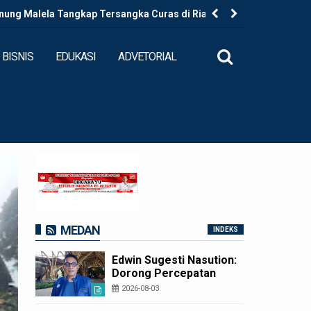
ung Malela Tangkap Tersangka Curas di Riau Usai
Ketua DP
 Provinsi
BISNIS
EDUKASI
ADVETORIAL
MEDAN
INDEKS
Edwin Sugesti Nasution:
Dorong Percepatan
Perda PBG Guna
2026-08-03
Penyederhanaan