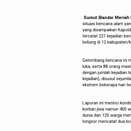
Sumut |Bandar Meria
situasi bencana alam yan
yang disampaikan Kapold
tercatat 221 kejadian ben
beliung di 12 kabupaten/k
Gelombang bencana ini men
luka, serta 88 orang mas
dengan jumlah kejadian te
kejadian), disusul sejuml
ekstrem beberapa hari ter
Laporan ini merinci kondi
korban jiwa namun 400 
dunia dan 120 warga men
longsor mencatat dua ko