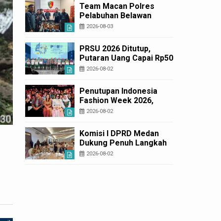
Layanan Cepat dan
Team Macan Polres
Murah
Pelabuhan Belawan
Amankan Tiga Anggota
2026-08-03
Geng Motor di Marelan
Pasar 9
PRSU 2026 Ditutup,
Putaran Uang Capai Rp50
Miliar
2026-08-02
Penutupan Indonesia
Fashion Week 2026,
Bobby Nasution: Sumut
2026-08-02
Siap Jadi Pusat Fashion
Indonesia Lewat Wastra
Komisi I DPRD Medan
Dukung Penuh Langkah
Tegas APH Razia
2026-08-02
Narkoba di THM