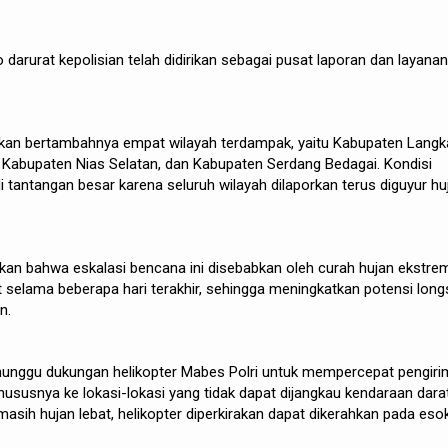
o darurat kepolisian telah didirikan sebagai pusat laporan dan layanan
kkan bertambahnya empat wilayah terdampak, yaitu Kabupaten Langk
Kabupaten Nias Selatan, dan Kabupaten Serdang Bedagai. Kondisi
 tantangan besar karena seluruh wilayah dilaporkan terus diguyur hu
n bahwa eskalasi bencana ini disebabkan oleh curah hujan ekstre
ut selama beberapa hari terakhir, sehingga meningkatkan potensi long
n.
nunggu dukungan helikopter Mabes Polri untuk mempercepat pengir
hususnya ke lokasi-lokasi yang tidak dapat dijangkau kendaraan darat
masih hujan lebat, helikopter diperkirakan dapat dikerahkan pada eso