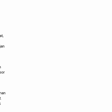
at,
jan
m
sor
iman
.
k