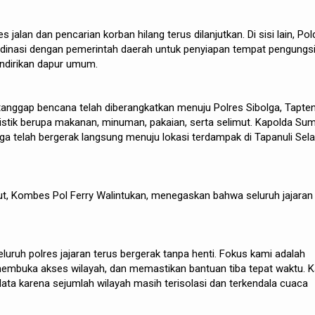
jalan dan pencarian korban hilang terus dilanjutkan. Di sisi lain, Pol
rdinasi dengan pemerintah daerah untuk penyiapan tempat pengungs
endirikan dapur umum.
anggap bencana telah diberangkatkan menuju Polres Sibolga, Tapten
stik berupa makanan, minuman, pakaian, serta selimut. Kapolda Su
a telah bergerak langsung menuju lokasi terdampak di Tapanuli Sel
, Kombes Pol Ferry Walintukan, menegaskan bahwa seluruh jajaran
uruh polres jajaran terus bergerak tanpa henti. Fokus kami adalah
mbuka akses wilayah, dan memastikan bantuan tiba tepat waktu. 
ata karena sejumlah wilayah masih terisolasi dan terkendala cuaca