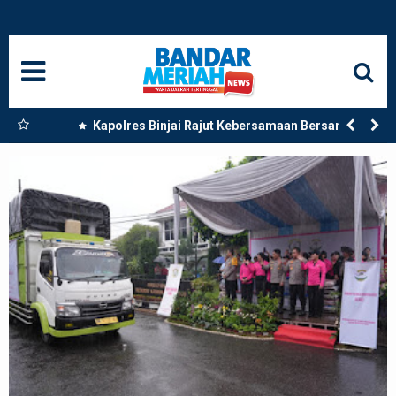
HOME
NASIONAL
SUMUT
 Dua
Kapolres Binjai Rajut Kebersamaan Bersama
Komunitas Ojek Online Kota Binjai
MEDAN
LANGKAT
ACEH
BISNIS
EDUKASI
ADVETORIAL