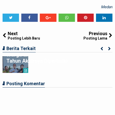
Medan
Tweet
Share
Share
Share
Share
Share
0
Next
Previous
Posting Lebih Baru
Posting Lama
Kolaborasi Apik Gubsu-DPRD Sumut-
Berita Terkait
Warga di Nias Utara: Jalan Rusak Puluhan
Tahun Akhirnya Diperbaiki
2026-08-06
Posting Komentar