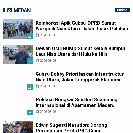
MEDAN
INDEKS
Kolaborasi Apik Gubsu-DPRD Sumut-
Warga di Nias Utara: Jalan Rusak Puluhan
Tahun Akhirnya Diperbaiki
2026-08-06
Dewan Usul BUMD Sumut Kelola Rumput
Laut Nias Utara dari Hulu ke Hilir
2026-08-06
Gubsu Bobby Prioritaskan Infrastruktur
Nias Utara, Jalan Penggerak Ekonomi
Mulai Dibenahi
2026-08-06
Poldasu Bongkar Sindikat Scamming
Internasional di Apartemen Medan,
Korban Rugi Rp6,7 Miliar
2026-08-06
Edwin Sugesti Nasution: Dorong
Percepatan Perda PBG Guna