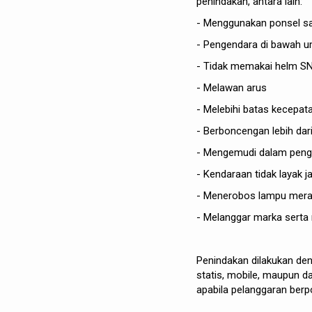
penindakan, antara lain:
- Menggunakan ponsel sa
- Pengendara di bawah 
- Tidak memakai helm SN
- Melawan arus
- Melebihi batas kecepat
- Berboncengan lebih dar
- Mengemudi dalam peng
- Kendaraan tidak layak j
- Menerobos lampu mer
- Melanggar marka serta r
Penindakan dilakukan de
statis, mobile, maupun 
apabila pelanggaran ber