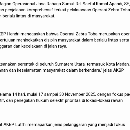
a Bagian Operasional Jasa Raharja Sumut Rd. Saeful Kamal Apandi, SE,
 penjelasan komprehensif terkait pelaksanaan Operasi Zebra Toba
berlalu lintas di masyarakat.
AKBP Hendri menegaskan bahwa Operasi Zebra Toba merupakan oper
ertujuan meningkatkan disiplin masyarakat dalam berlalu lintas serta
aran dan kecelakaan di jalan raya.
ksanakan serentak di seluruh Sumatera Utara, termasuk Kota Medan,
nan dan keselamatan masyarakat dalam berkendara,” jelas AKBP
selama 14 hari, mulai 17 sampai 30 November 2025, dengan fokus pa
tif, dan penegakan hukum selektif prioritas di lokasi-lokasi rawan
t AKBP Lutfhi memaparkan jenis pelanggaran yang menjadi fokus