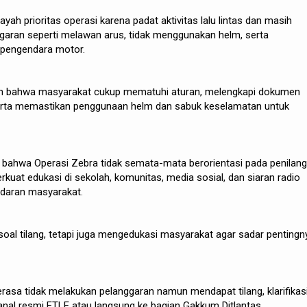
ah prioritas operasi karena padat aktivitas lalu lintas dan masih
garan seperti melawan arus, tidak menggunakan helm, serta
 pengendara motor.
 bahwa masyarakat cukup mematuhi aturan, melengkapi dokumen
erta memastikan penggunaan helm dan sabuk keselamatan untuk
 bahwa Operasi Zebra tidak semata-mata berorientasi pada penilang
uat edukasi di sekolah, komunitas, media sosial, dan siaran radio
daran masyarakat.
 soal tilang, tetapi juga mengedukasi masyarakat agar sadar pentingn
asa tidak melakukan pelanggaran namun mendapat tilang, klarifikas
kanal resmi ETLE atau langsung ke bagian Gakkum Ditlantas.