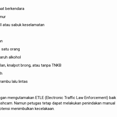
at berkendara
umur
I atau sabuk keselamatan
an
i satu orang
aruh alkohol
alan, knalpot brong, atau tanpa TNKB
ah
ambu lalu lintas
ngan mengutamakan ETLE (Electronic Traffic Law Enforcement) baik
dashcam. Namun petugas tetap dapat melakukan penindakan manual
potensi menimbulkan kecelakaan.