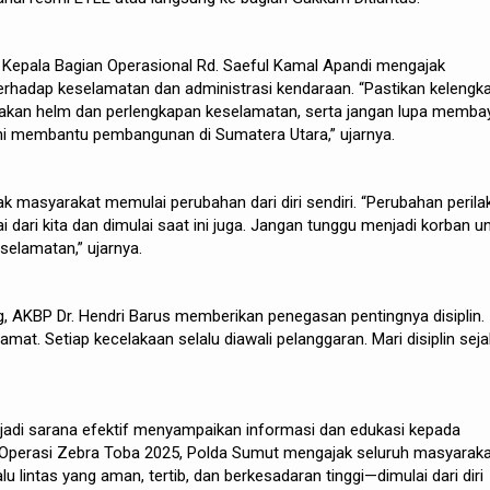
 Kepala Bagian Operasional Rd. Saeful Kamal Apandi mengajak
terhadap keselamatan dan administrasi kendaraan. “Pastikan kelengk
nakan helm dan perlengkapan keselamatan, serta jangan lupa memba
ini membantu pembangunan di Sumatera Utara,” ujarnya.
k masyarakat memulai perubahan dari diri sendiri. “Perubahan perila
ai dari kita dan dimulai saat ini juga. Jangan tunggu menjadi korban u
selamatan,” ujarnya.
, AKBP Dr. Hendri Barus memberikan penegasan pentingnya disiplin.
lamat. Setiap kecelakaan selalu diawali pelanggaran. Mari disiplin seja
njadi sarana efektif menyampaikan informasi dan edukasi kepada
i Operasi Zebra Toba 2025, Polda Sumut mengajak seluruh masyarak
lintas yang aman, tertib, dan berkesadaran tinggi—dimulai dari diri