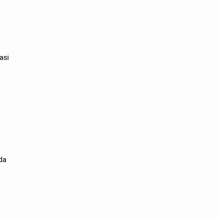
asi
da