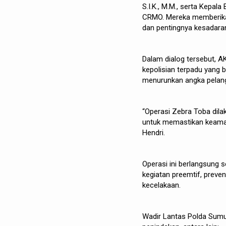
S.I.K., M.M., serta Kepal
CRMO. Mereka memberikan
dan pentingnya kesadaran 
Dalam dialog tersebut, 
kepolisian terpadu yang b
menurunkan angka pelangg
“Operasi Zebra Toba dila
untuk memastikan keama
Hendri.
Operasi ini berlangsung 
kegiatan preemtif, preven
kecelakaan.
Wadir Lantas Polda Sumu