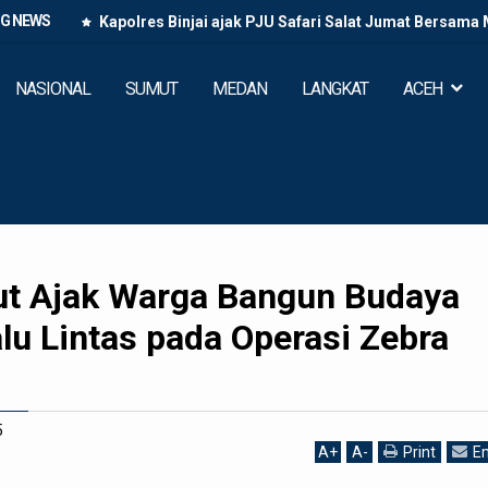
NG NEWS
r
Kapolres Binjai ajak PJU Safari Salat Jumat Bersama 
NASIONAL
SUMUT
MEDAN
LANGKAT
ACEH
t Ajak Warga Bangun Budaya
alu Lintas pada Operasi Zebra
5
A
+
A
-
Print
Em