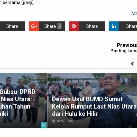
n bersama.(panji)
Me
Share
Share
Share
Shar
0
Previou
Posting Lam
k Gubsu-DPRD
Nias Utara:
Dewan Usul BUMD Sumut
uhan Tahun
Kelola Rumput Laut Nias Utara
iki
dari Hulu ke Hilir
2026-08-06