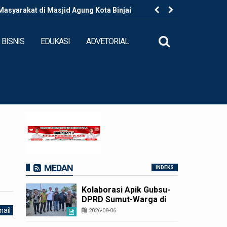
Masyarakat di Masjid Agung Kota Binjai
Kolaborasi
BISNIS
EDUKASI
ADVETORIAL
MEDAN
INDEKS
Kolaborasi Apik Gubsu-
DPRD Sumut-Warga di
Nias Utara: Jalan Rusak
ail
2026-08-06
Puluhan Tahun Akhirnya