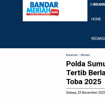
BREAKI
amming Internasional di Apartemen Medan, Korban Rugi Rp6,7 Milia
HOME
REDAKSI
Beranda
Medan
Polda Sumu
Tertib Berl
Toba 2025
Selasa, 25 November 202