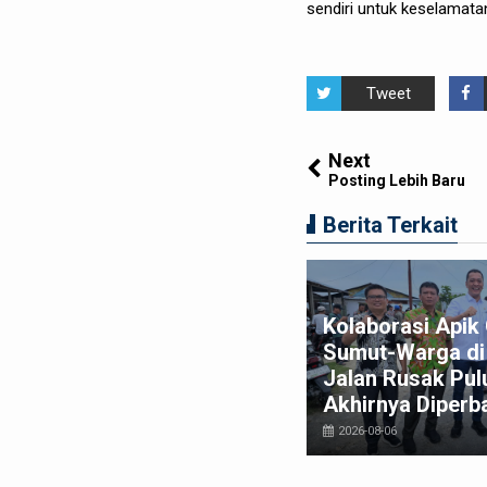
sendiri untuk keselamata
Tweet
Next
Posting Lebih Baru
Berita Terkait
am Macan Polres Pelabuhan
Kolaborasi Api
lawan Amankan Tiga
Sumut-Warga di 
ggota Geng Motor di
Jalan Rusak Pul
relan Pasar 9
Akhirnya Diperba
026-08-03
2026-08-06