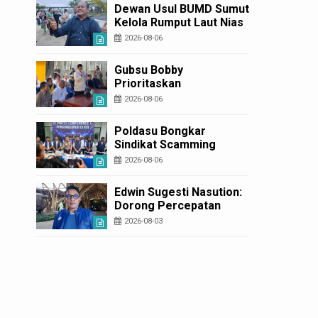
Diperbaiki
Dewan Usul BUMD Sumut
Kelola Rumput Laut Nias
Utara dari Hulu ke Hilir
2026-08-06
Gubsu Bobby
Prioritaskan
Infrastruktur Nias Utara,
2026-08-06
Jalan Penggerak
Ekonomi Mulai Dibenahi
Poldasu Bongkar
Sindikat Scamming
Internasional di
2026-08-06
Apartemen Medan,
Korban Rugi Rp6,7 Miliar
Edwin Sugesti Nasution:
Dorong Percepatan
Perda PBG Guna
2026-08-03
Penyederhanaan
Layanan Cepat dan
Murah