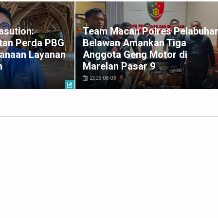
asution:
Team Macan Polres Pelabuha
tan Perda PBG
Belawan Amankan Tiga
anaan Layanan
Anggota Geng Motor di
h
Marelan Pasar 9
2026-08-03