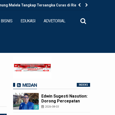
ung Malela Tangkap Tersangka Curas di Riau Usai
Ketua DP
 Provinsi
BISNIS
EDUKASI
ADVETORIAL
MEDAN
INDEKS
Edwin Sugesti Nasution:
Dorong Percepatan
Perda PBG Guna
2026-08-03
Penyederhanaan