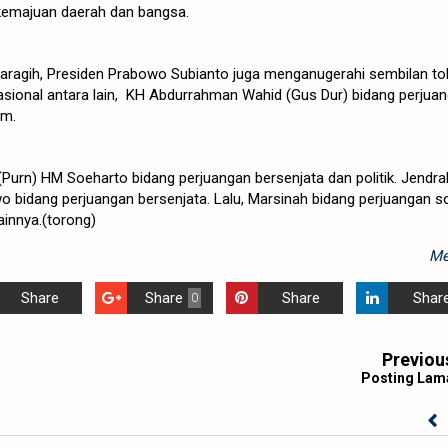
 kemajuan daerah dan bangsa.
aragih, Presiden Prabowo Subianto juga menganugerahi sembilan t
asional antara lain, KH Abdurrahman Wahid (Gus Dur) bidang perjua
lam.
Purn) HM Soeharto bidang perjuangan bersenjata dan politik. Jendra
 bidang perjuangan bersenjata. Lalu, Marsinah bidang perjuangan so
ainnya.(torong)
Me
Share
Share
Share
Shar
0
Previou
Posting Lam