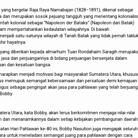
 yang bergelar Raja Raya Namabajan (1828–1891), dikenal sebagai
a dan merupakan sosok pejuang tangguh yang menentang koloniali
rintah kolonial sebagai “Napoleon der Bataks” (Napoleon dari Batak)
lam mempertahankan kedaulatan wilayahnya. Di bawah
njadi satu-satunya wilayah di Tanah Batak yang tidak pernah taklu
hir hayatnya.
 yang diberikan kepada almarhum Tuan Rondahaim Saragih merupak
jasa dan perjuangannya di bidang perjuangan bersenjata dalam
an dan kesatuan bangsa.
 harapkan menjadi motivasi bagi masyarakat Sumatera Utara, khusu
erus memupuk semangat kebersamaan dan persatuan demi kemajuan
igus sebagai pengingat akan jasa para pahlawan yang telah berjuang
 Bobby.
tera Utara, kata Bobby, akan terus berkomitmen menjaga nilai-nilai
an dan menanamkannya dalam setiap kebijakan pembangunan daerah
an Hari Pahlawan ke-80 ini, Bobby Nasution juga mengajak seluruh
ra untuk meneladani semangat juang para pahlawan dengan cara