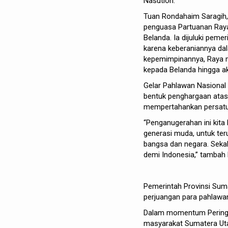
Nasution.
Tuan Rondahaim Saragih,
penguasa Partuanan Ray
Belanda. Ia dijuluki peme
karena keberaniannya da
kepemimpinannya, Raya me
kepada Belanda hingga ak
Gelar Pahlawan Nasional
bentuk penghargaan atas 
mempertahankan persatu
“Penganugerahan ini kita
generasi muda, untuk t
bangsa dan negara. Sekal
demi Indonesia,” tambah
Pemerintah Provinsi Suma
perjuangan para pahlaw
Dalam momentum Peringat
masyarakat Sumatera Uta