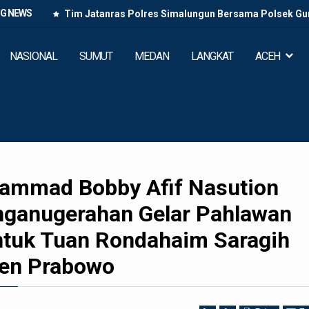
NG NEWS
i dan
Tim Jatanras Polres Simalungun Bersama Polsek Gun
Buron Lintas
NASIONAL
SUMUT
MEDAN
LANGKAT
ACEH
ammad Bobby Afif Nasution
ganugerahan Gelar Pahlawan
ntuk Tuan Rondahaim Saragih
den Prabowo