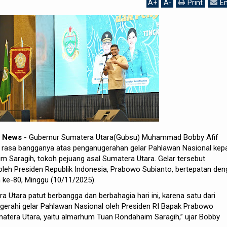
A
+
A
-
Print
Em
h News
- Gubernur Sumatera Utara(Gubsu) Muhammad Bobby Afif
rasa bangganya atas penganugerahan gelar Pahlawan Nasional kep
 Saragih, tokoh pejuang asal Sumatera Utara. Gelar tersebut
leh Presiden Republik Indonesia, Prabowo Subianto, bertepatan de
 ke-80, Minggu (10/11/2025).
a Utara patut berbangga dan berbahagia hari ini, karena satu dari
gerahi gelar Pahlawan Nasional oleh Presiden RI Bapak Prabowo
matera Utara, yaitu almarhum Tuan Rondahaim Saragih,” ujar Bobby