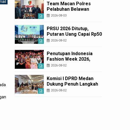
Layanan Cepat dan
ail
Team Macan Polres
Murah
Pelabuhan Belawan
Amankan Tiga Anggota
2026-08-03
Geng Motor di Marelan
Pasar 9
PRSU 2026 Ditutup,
Putaran Uang Capai Rp50
Miliar
2026-08-02
Penutupan Indonesia
Fashion Week 2026,
Bobby Nasution: Sumut
2026-08-02
Siap Jadi Pusat Fashion
Indonesia Lewat Wastra
Komisi I DPRD Medan
Dukung Penuh Langkah
ada
Tegas APH Razia
2026-08-02
Narkoba di THM
ngan