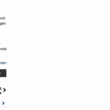
okoh
ngan
l
sial
dan
e
s
a