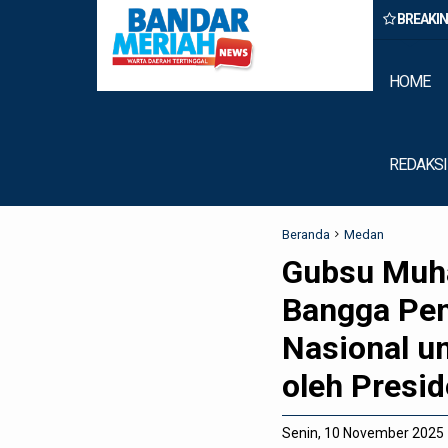
BREAKI
Wong Chun Sen Dorong Transformasi Fungsi Dewan Melalui Inovas
Digitalisasi
HOME
REDAKSI
Beranda
Medan
Gubsu Muh
Bangga Pen
Nasional u
oleh Presi
Senin, 10 November 2025