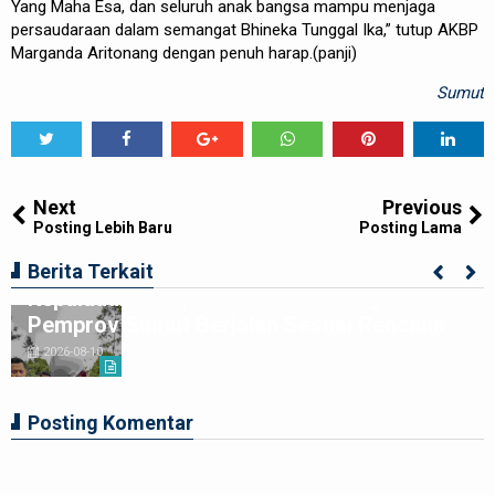
Yang Maha Esa, dan seluruh anak bangsa mampu menjaga
persaudaraan dalam semangat Bhineka Tunggal Ika,” tutup AKBP
Marganda Aritonang dengan penuh harap.(panji)
Sumut
Tweet
Share
Share
Share
Share
Share
0
Next
Previous
Posting Lebih Baru
Posting Lama
Wagubsu Surya Kembali Berkantor di
Berita Terkait
Kepulauan Nias, Pastikan Pembangunan
Pemprov Sumut Berjalan Sesuai Rencana
2026-08-10
Posting Komentar