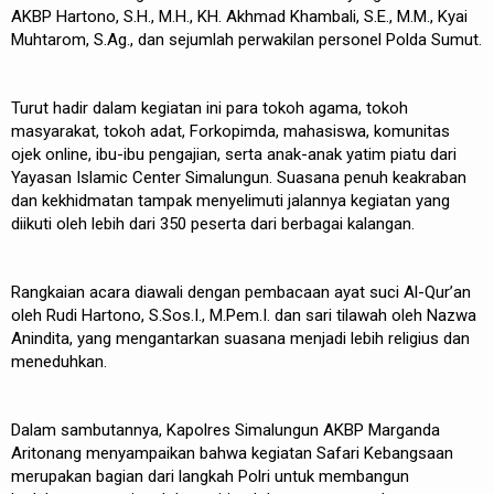
AKBP Hartono, S.H., M.H., KH. Akhmad Khambali, S.E., M.M., Kyai
Muhtarom, S.Ag., dan sejumlah perwakilan personel Polda Sumut.
Turut hadir dalam kegiatan ini para tokoh agama, tokoh
masyarakat, tokoh adat, Forkopimda, mahasiswa, komunitas
ojek online, ibu-ibu pengajian, serta anak-anak yatim piatu dari
Yayasan Islamic Center Simalungun. Suasana penuh keakraban
dan kekhidmatan tampak menyelimuti jalannya kegiatan yang
diikuti oleh lebih dari 350 peserta dari berbagai kalangan.
Rangkaian acara diawali dengan pembacaan ayat suci Al-Qur’an
oleh Rudi Hartono, S.Sos.I., M.Pem.I. dan sari tilawah oleh Nazwa
Anindita, yang mengantarkan suasana menjadi lebih religius dan
meneduhkan.
Dalam sambutannya, Kapolres Simalungun AKBP Marganda
Aritonang menyampaikan bahwa kegiatan Safari Kebangsaan
merupakan bagian dari langkah Polri untuk membangun