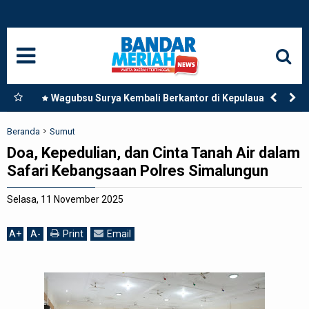
HOME
NASIONAL
SUMUT
ngkat
Wagubsu Surya Kembali Berkantor di Kepulauan Nias,
an
Pastikan Pembangunan Pemprov Sumut Berjalan
MEDAN
Sesuai Rencana
Beranda
Sumut
Doa, Kepedulian, dan Cinta Tanah Air dalam
LANGKAT
Safari Kebangsaan Polres Simalungun
ACEH
Selasa, 11 November 2025
BISNIS
A
+
A
-
Print
Email
EDUKASI
ADVETORIAL