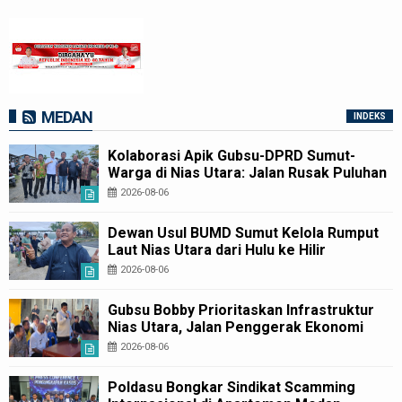
MEDAN
INDEKS
Kolaborasi Apik Gubsu-DPRD Sumut-
Warga di Nias Utara: Jalan Rusak Puluhan
Tahun Akhirnya Diperbaiki
2026-08-06
Dewan Usul BUMD Sumut Kelola Rumput
Laut Nias Utara dari Hulu ke Hilir
2026-08-06
Gubsu Bobby Prioritaskan Infrastruktur
Nias Utara, Jalan Penggerak Ekonomi
Mulai Dibenahi
2026-08-06
Poldasu Bongkar Sindikat Scamming