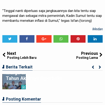
"Tinggal nanti diperluas saja jangkauannya dan kita tentu siap
mengawal dan sebagai mitra pemerintah, Kadin Sumut tentu siap
membantu menekan inflasi di Sumut," tegas Isfan.(torong)
Medan
Tweet
Share
Share
Share
Share
Share
0
Next
Previous
Posting Lebih Baru
Posting Lama
Kolaborasi Apik Gubsu-DPRD Sumut-
Berita Terkait
Warga di Nias Utara: Jalan Rusak Puluhan
Tahun Akhirnya Diperbaiki
2026-08-06
Posting Komentar