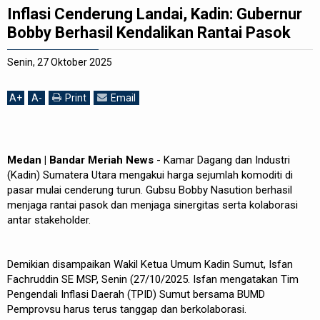
Inflasi Cenderung Landai, Kadin: Gubernur
REDAKSI
Bobby Berhasil Kendalikan Rantai Pasok
Senin, 27 Oktober 2025
A
+
A
-
Print
Email
Medan | Bandar Meriah News
- Kamar Dagang dan Industri
(Kadin) Sumatera Utara mengakui harga sejumlah komoditi di
pasar mulai cenderung turun. Gubsu Bobby Nasution berhasil
menjaga rantai pasok dan menjaga sinergitas serta kolaborasi
antar stakeholder.
Demikian disampaikan Wakil Ketua Umum Kadin Sumut, Isfan
Fachruddin SE MSP, Senin (27/10/2025. Isfan mengatakan Tim
Pengendali Inflasi Daerah (TPID) Sumut bersama BUMD
Pemprovsu harus terus tanggap dan berkolaborasi.