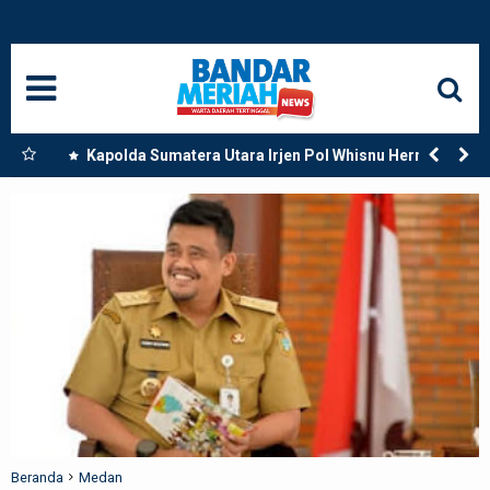
HOME
NASIONAL
SUMUT
tara,
Kapolda Sumatera Utara Irjen Pol Whisnu Hermawan
Februanto Resmikan Secara Langsung Mako Polres
MEDAN
Paluta di Tano Ponggol Kecamatan Padang Bolak
LANGKAT
ACEH
BISNIS
EDUKASI
ADVETORIAL
Beranda
Medan