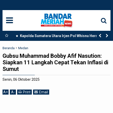
HOME
NASIONAL
SUMUT
tara,
Kapolda Sumatera Utara Irjen Pol Whisnu Hermawan
Februanto Resmikan Secara Langsung Mako Polres
MEDAN
Paluta di Tano Ponggol Kecamatan Padang Bolak
Beranda
Medan
Gubsu Muhammad Bobby Afif Nasution:
LANGKAT
Siapkan 11 Langkah Cepat Tekan Inflasi di
Sumut
ACEH
Senin, 06 Oktober 2025
BISNIS
A
+
A
-
Print
Email
EDUKASI
ADVETORIAL