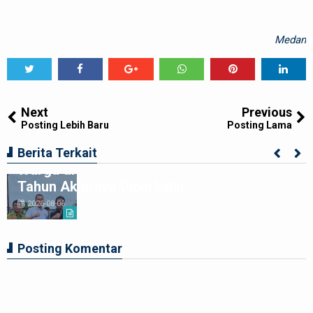
Medan
Tweet
Share
Share
Share
Share
Share
0
Next
Previous
Posting Lebih Baru
Posting Lama
Kolaborasi Apik Gubsu-DPRD Sumut-
Berita Terkait
Warga di Nias Utara: Jalan Rusak Puluhan
Tahun Akhirnya Diperbaiki
2026-08-06
Posting Komentar