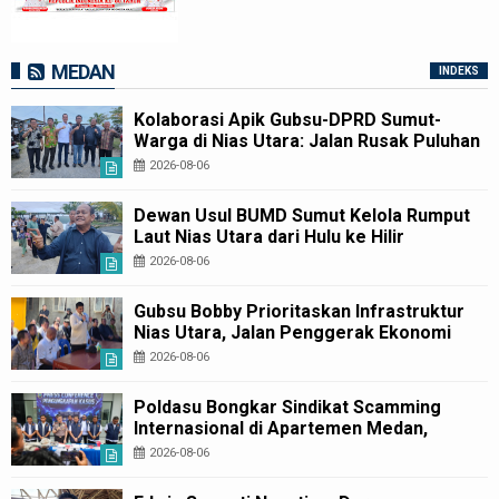
MEDAN
INDEKS
Kolaborasi Apik Gubsu-DPRD Sumut-
Warga di Nias Utara: Jalan Rusak Puluhan
Tahun Akhirnya Diperbaiki
2026-08-06
Dewan Usul BUMD Sumut Kelola Rumput
Laut Nias Utara dari Hulu ke Hilir
2026-08-06
Gubsu Bobby Prioritaskan Infrastruktur
Nias Utara, Jalan Penggerak Ekonomi
Mulai Dibenahi
2026-08-06
Poldasu Bongkar Sindikat Scamming
Internasional di Apartemen Medan,
Korban Rugi Rp6,7 Miliar
2026-08-06