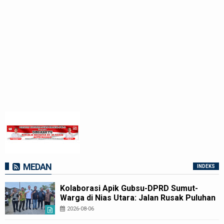
MEDAN
INDEKS
Kolaborasi Apik Gubsu-DPRD Sumut-
Warga di Nias Utara: Jalan Rusak Puluhan
Tahun Akhirnya Diperbaiki
2026-08-06