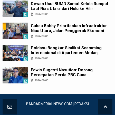
Dewan Usul BUMD Sumut Kelola Rumput
Laut Nias Utara dari Hulu ke Hilir
2026-08-06
Gubsu Bobby Prioritaskan Infrastruktur
Nias Utara, Jalan Penggerak Ekonomi
Mulai Dibenahi
2026-08-06
Poldasu Bongkar Sindikat Scamming
Internasional di Apartemen Medan,
Korban Rugi Rp6,7 Miliar
2026-08-06
Edwin Sugesti Nasution: Dorong
Percepatan Perda PBG Guna
Penyederhanaan Layanan Cepat dan
2026-08-03
Murah
BANDARMERIAHNEWS.COM
|
REDAKSI