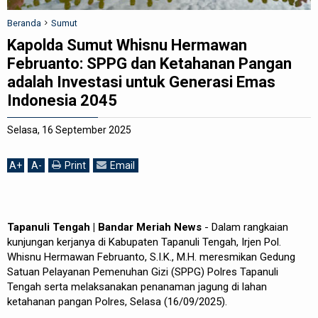
REDAKSI
Beranda
Sumut
Kapolda Sumut Whisnu Hermawan
Februanto: SPPG dan Ketahanan Pangan
adalah Investasi untuk Generasi Emas
Indonesia 2045
Selasa, 16 September 2025
A
+
A
-
Print
Email
Tapanuli Tengah | Bandar Meriah News
- Dalam rangkaian
kunjungan kerjanya di Kabupaten Tapanuli Tengah, Irjen Pol.
Whisnu Hermawan Februanto, S.I.K., M.H. meresmikan Gedung
Satuan Pelayanan Pemenuhan Gizi (SPPG) Polres Tapanuli
Tengah serta melaksanakan penanaman jagung di lahan
ketahanan pangan Polres, Selasa (16/09/2025).