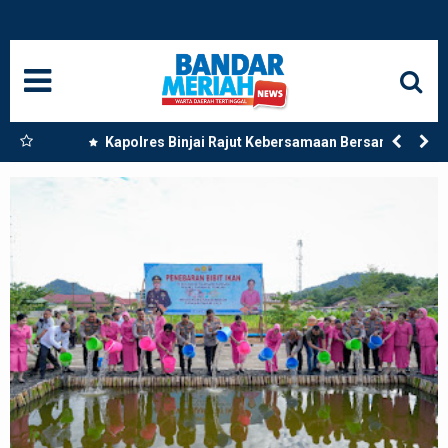
HOME
NASIONAL
SUMUT
 Dua
Kapolres Binjai Rajut Kebersamaan Bersama
Komunitas Ojek Online Kota Binjai
MEDAN
LANGKAT
ACEH
BISNIS
EDUKASI
ADVETORIAL