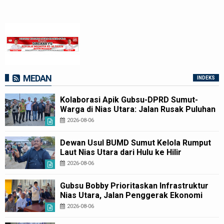
MEDAN
INDEKS
Kolaborasi Apik Gubsu-DPRD Sumut-
Warga di Nias Utara: Jalan Rusak Puluhan
Tahun Akhirnya Diperbaiki
2026-08-06
Dewan Usul BUMD Sumut Kelola Rumput
Laut Nias Utara dari Hulu ke Hilir
2026-08-06
Gubsu Bobby Prioritaskan Infrastruktur
Nias Utara, Jalan Penggerak Ekonomi
Mulai Dibenahi
2026-08-06