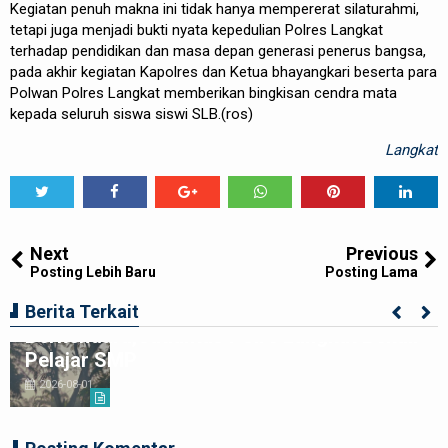
Kegiatan penuh makna ini tidak hanya mempererat silaturahmi,
tetapi juga menjadi bukti nyata kepedulian Polres Langkat
terhadap pendidikan dan masa depan generasi penerus bangsa,
pada akhir kegiatan Kapolres dan Ketua bhayangkari beserta para
Polwan Polres Langkat memberikan bingkisan cendra mata
kepada seluruh siswa siswi SLB.(ros)
Langkat
Tweet
Share
Share
Share
Share
Share
0
Next
Previous
Posting Lebih Baru
Posting Lama
Ciptakan Generasi Muda Tertib
Berita Terkait
Berkendara,Satlantas Polre Langkat Bekali
Pelajar SMP
2026-08-01