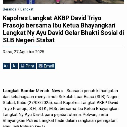
REDAKSI
Beranda
Langkat
Kapolres Langkat AKBP David Triyo
Prasojo bersama Ibu Ketua Bhayangkari
Langkat Ny Ayu David Gelar Bhakti Sosial di
SLB Negeri Stabat
Rabu, 27 Agustus 2025
A
+
A
-
Print
Email
Langkat| Bandar
M
er
i
ah News
- Suasana penuh kehangatan
dan kebahagiaan menyelimuti Sekolah Luar Biasa (SLB) Negeri
Stabat, Rabu (27/08/2025), saat Kapolres Langkat AKBP David
Triyo Prasojo, S.H., S.I.K., M.Si., bersama Ibu Ketua Bhayangkari
Langkat Ny Ayu David, para pejabat utama, Polwan, serta
Bhayangkari Polres Langkat hadir dalam rangkaian peringatan
Hari Jadi Polwan ke-77.