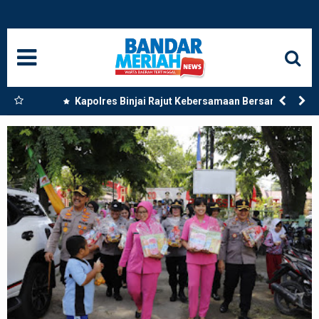
HOME
NASIONAL
SUMUT
 Dua
Kapolres Binjai Rajut Kebersamaan Bersama
Komunitas Ojek Online Kota Binjai
MEDAN
LANGKAT
ACEH
BISNIS
EDUKASI
ADVETORIAL