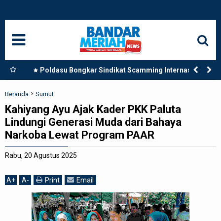
HOME
NASIONAL
SUMUT
Vonis
Poldasu Bongkar Sindikat Scamming Internasional
di Apartemen Medan, Korban Rugi Rp6,7 Miliar
MEDAN
Beranda
Sumut
Kahiyang Ayu Ajak Kader PKK Paluta
LANGKAT
Lindungi Generasi Muda dari Bahaya
Narkoba Lewat Program PAAR
ACEH
Rabu, 20 Agustus 2025
BISNIS
A
+
A
-
Print
Email
EDUKASI
ADVETORIAL