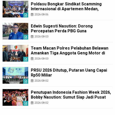
Poldasu Bongkar Sindikat Scamming
Internasional di Apartemen Medan,
Korban Rugi Rp6,7 Miliar
2026-08-06
Edwin Sugesti Nasution: Dorong
Percepatan Perda PBG Guna
Penyederhanaan Layanan Cepat dan
2026-08-03
Murah
Team Macan Polres Pelabuhan Belawan
Amankan Tiga Anggota Geng Motor di
Marelan Pasar 9
2026-08-03
PRSU 2026 Ditutup, Putaran Uang Capai
Rp50 Miliar
2026-08-02
Penutupan Indonesia Fashion Week 2026,
Bobby Nasution: Sumut Siap Jadi Pusat
Fashion Indonesia Lewat Wastra
2026-08-02