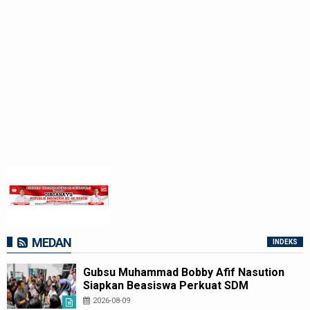
MEDAN
INDEKS
Gubsu Muhammad Bobby Afif Nasution
Siapkan Beasiswa Perkuat SDM
Kesehatan Kepulauan Nias
2026-08-09