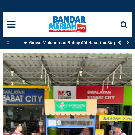
HOME
NASIONAL
SUMUT
engan
Gubsu Muhammad Bobby Afif Nasution Siapkan
Beasiswa Perkuat SDM Kesehatan Kepulauan Nias
MEDAN
LANGKAT
ACEH
BISNIS
EDUKASI
ADVETORIAL