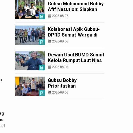
Usulan BKP 2027
Gubsu Muhammad Bobby
Afif Nasution: Siapkan
Rumah Produksi Kelapa
2026-08-07
di Nias Utara
Kolaborasi Apik Gubsu-
DPRD Sumut-Warga di
Nias Utara: Jalan Rusak
2026-08-06
Puluhan Tahun Akhirnya
Diperbaiki
Dewan Usul BUMD Sumut
Kelola Rumput Laut Nias
Utara dari Hulu ke Hilir
2026-08-06
an
Gubsu Bobby
Prioritaskan
Infrastruktur Nias Utara,
2026-08-06
Jalan Penggerak
Ekonomi Mulai Dibenahi
ag
as
jid