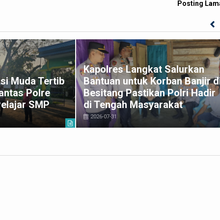
Posting Lam
Kapolres Langkat Salurkan
si Muda Tertib
Bantuan untuk Korban Banjir d
antas Polre
Besitang Pastikan Polri Hadir
Pelajar SMP
di Tengah Masyarakat
2026-07-31