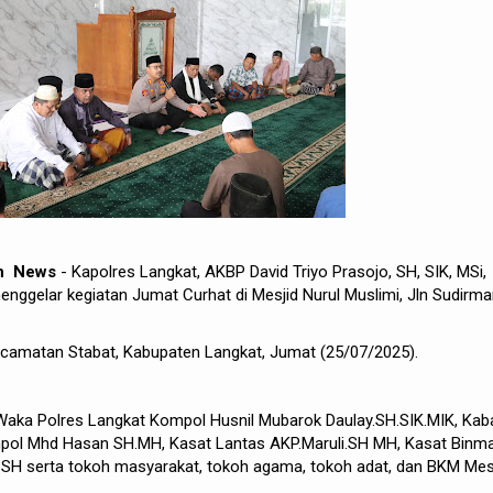
ah News
- Kapolres Langkat, AKBP David Triyo Prasojo, SH, SIK, MSi,
ggelar kegiatan Jumat Curhat di Mesjid Nurul Muslimi, Jln Sudirm
camatan Stabat, Kabupaten Langkat, Jumat (25/07/2025).
ri Waka Polres Langkat Kompol Husnil Mubarok Daulay.SH.SIK.MIK, Kab
pol Mhd Hasan SH.MH, Kasat Lantas AKP.Maruli.SH MH, Kasat Binm
SH serta tokoh masyarakat, tokoh agama, tokoh adat, dan BKM Mes