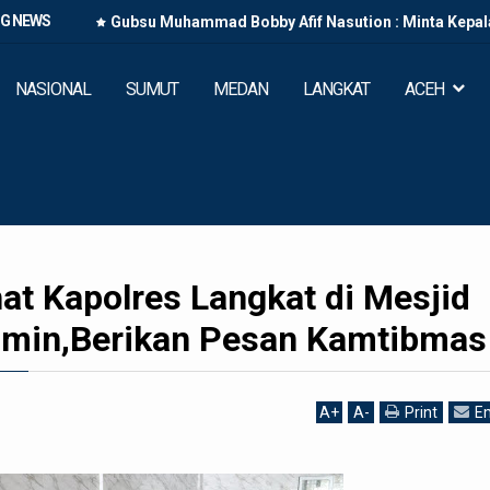
NG NEWS
Gubsu Muhammad Bobby Afif Nasution : Minta Kepal
2027
NASIONAL
SUMUT
MEDAN
LANGKAT
ACEH
at Kapolres Langkat di Mesjid
imin,Berikan Pesan Kamtibmas
A
+
A
-
Print
Em