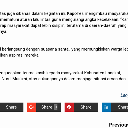
lintas juga dibahas dalam kegiatan ini. Kapolres mengimbau masyarak
am mematuhi aturan lalu lintas guna mengurangi angka kecelakaan. “Ka
rap masyarakat dapat lebih disiplin, terutama di daerah-daerah yang
nya.
ni berlangsung dengan suasana santai, yang memungkinkan warga le
kan aspirasi mereka.
engucapkan terima kasih kepada masyarakat Kabupaten Langkat,
 Nurul Muslimi, atas dukungannya dalam menjaga situasi aman dan
Lan
Share
Share
Share
Shar
0
Previou