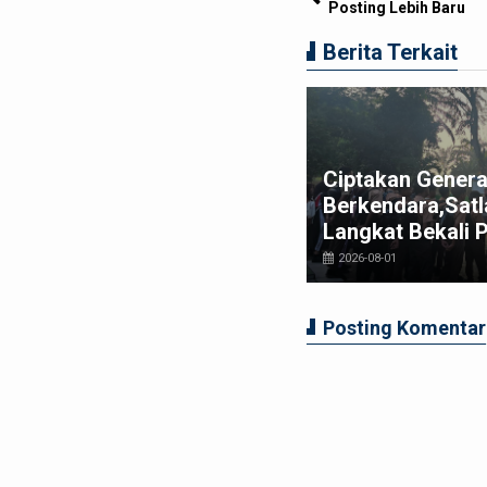
Posting Lebih Baru
Berita Terkait
t Bupati Langkat Ajak MABMI
Ciptakan Genera
rkuat Marwah Melayu dan
Berkendara,Satl
rsatuan Masyarakat Langkat
Langkat Bekali 
026-07-29
2026-08-01
Posting Komentar