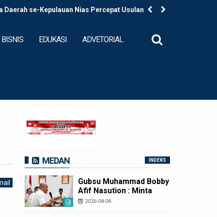
a Daerah se-Kepulauan Nias Percepat Usulan BKP
Kapolres B
BISNIS
EDUKASI
ADVETORIAL
MEDAN
INDEKS
Gubsu Muhammad Bobby
ail
Afif Nasution : Minta
Kepala Daerah se-
2026-08-08
Kepulauan Nias Percepat