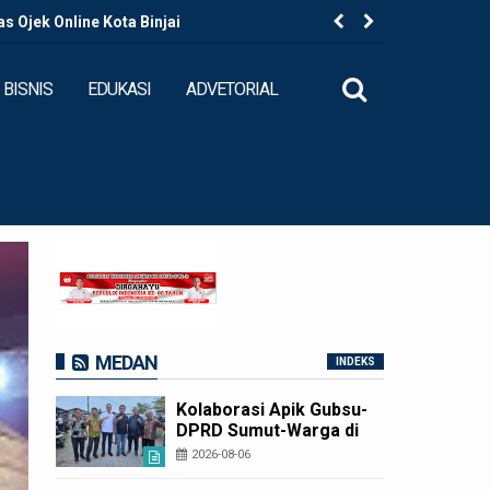
 Ojek Online Kota Binjai
Kapolres B
BISNIS
EDUKASI
ADVETORIAL
MEDAN
INDEKS
Kolaborasi Apik Gubsu-
DPRD Sumut-Warga di
Nias Utara: Jalan Rusak
2026-08-06
Puluhan Tahun Akhirnya