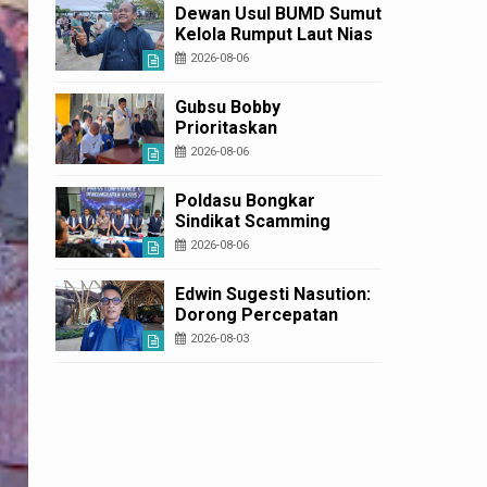
Diperbaiki
Dewan Usul BUMD Sumut
Kelola Rumput Laut Nias
Utara dari Hulu ke Hilir
2026-08-06
Gubsu Bobby
Prioritaskan
Infrastruktur Nias Utara,
2026-08-06
Jalan Penggerak
Ekonomi Mulai Dibenahi
Poldasu Bongkar
Sindikat Scamming
Internasional di
2026-08-06
Apartemen Medan,
Korban Rugi Rp6,7 Miliar
Edwin Sugesti Nasution:
Dorong Percepatan
Perda PBG Guna
2026-08-03
Penyederhanaan
Layanan Cepat dan
Murah