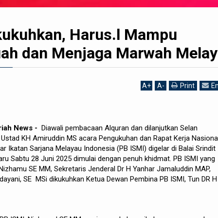
kukuhkan, Harus.l Mampu
uah dan Menjaga Marwah Mela
A
+
A
-
Print
Em
riah News -
Diawali pembacaan Alquran dan dilanjutkan Selan
Ustad KH Amiruddin MS acara Pengukuhan dan Rapat Kerja Nasiona
 Ikatan Sarjana Melayau Indonesia (PB ISMI) digelar di Balai Srindit
ru Sabtu 28 Juni 2025 dimulai dengan penuh khidmat. PB ISMI yang
izhamu SE MM, Sekretaris Jenderal Dr H Yanhar Jamaluddin MAP,
ayani, SE MSi dikukuhkan Ketua Dewan Pembina PB ISMI, Tun DR H