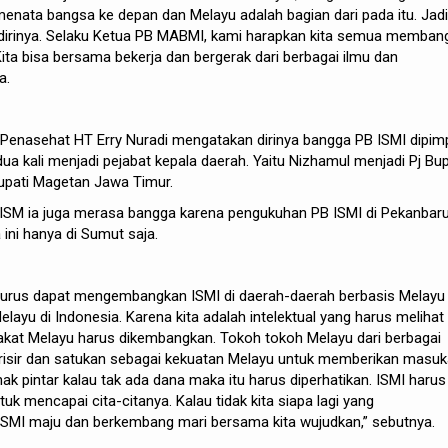
menata bangsa ke depan dan Melayu adalah bagian dari pada itu. Jadi
i dirinya. Selaku Ketua PB MABMI, kami harapkan kita semua memban
ita bisa bersama bekerja dan bergerak dari berbagai ilmu dan
a.
enasehat HT Erry Nuradi mengatakan dirinya bangga PB ISMI dipim
ua kali menjadi pejabat kepala daerah. Yaitu Nizhamul menjadi Pj Bup
upati Magetan Jawa Timur.
ISM ia juga merasa bangga karena pengukuhan PB ISMI di Pekanbar
 ini hanya di Sumut saja.
gurus dapat mengembangkan ISMI di daerah-daerah berbasis Melayu
ayu di Indonesia. Karena kita adalah intelektual yang harus melihat
kat Melayu harus dikembangkan. Tokoh tokoh Melayu dari berbagai
arisir dan satukan sebagai kekuatan Melayu untuk memberikan masu
ak pintar kalau tak ada dana maka itu harus diperhatikan. ISMI harus
uk mencapai cita-citanya. Kalau tidak kita siapa lagi yang
SMI maju dan berkembang mari bersama kita wujudkan,” sebutnya.