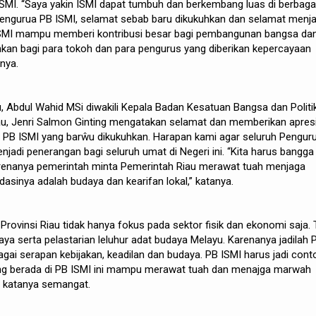
ISMI. “Saya yakin ISMI dapat tumbuh dan berkembang luas di berbaga
peengurua PB ISMI, selamat sebab baru dikukuhkan dan selamat menj
ISMI mampu memberi kontribusi besar bagi pembangunan bangsa da
kinkan bagi para tokoh dan para pengurus yang diberikan kepercayaan
rnya.
 Abdul Wahid MSi diwakili Kepala Badan Kesatuan Bangsa dan Politi
au, Jenri Salmon Ginting mengatakan selamat dan memberikan apres
a PB ISMI yang barŵu dikukuhkan. Harapan kami agar seluruh Pengur
jadi penerangan bagi seluruh umat di Negeri ini. “Kita harus bangga
renanya pemerintah minta Pemerintah Riau merawat tuah menjaga
sinya adalah budaya dan kearifan lokal,” katanya.
rovinsi Riau tidak hanya fokus pada sektor fisik dan ekonomi saja. 
aya serta pelastarian leluhur adat budaya Melayu. Karenanya jadilah 
agai serapan kebijakan, keadilan dan budaya. PB ISMI harus jadi cont
ang berada di PB ISMI ini mampu merawat tuah dan menajga marwah
” katanya semangat.