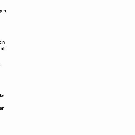
gun
pin
ati
u
 ke
kan