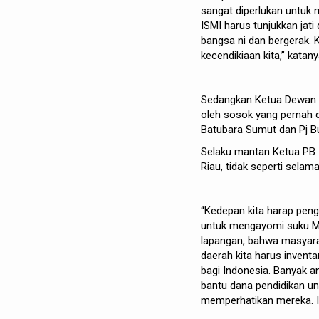
sangat diperlukan untuk 
ISMI harus tunjukkan jat
bangsa ni dan bergerak. K
kecendikiaan kita,” katany
Sedangkan Ketua Dewan P
oleh sosok yang pernah d
Batubara Sumut dan Pj B
Selaku mantan Ketua PB 
Riau, tidak seperti selama
“Kedepan kita harap pen
untuk mengayomi suku Mel
lapangan, bahwa masyara
daerah kita harus invent
bagi Indonesia. Banyak an
bantu dana pendidikan unt
memperhatikan mereka. I