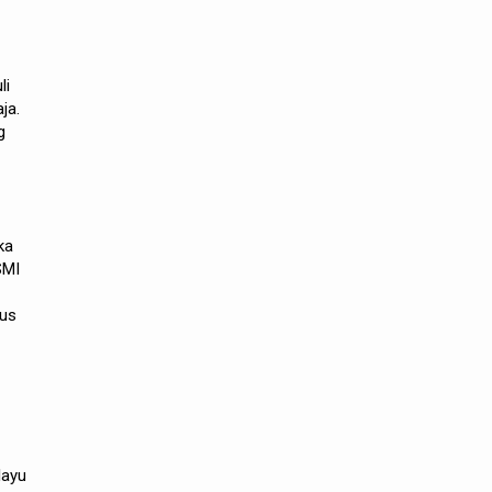
li
ja.
g
ka
SMI
rus
layu