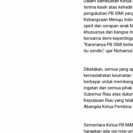
Dalam sambuatan Ketua 
terima kasih atas kehadi
pengukuhan PB ISMI yang
Kebangsaan Menuju Indon
spirit dan serapan anak
khususnya dan bangsa Ind
bersama demi kepentinga
“Karenanya PB ISMI berk
itu sendiri,” ujar Nizhamul.
Dikatakan, semua yang ap
kemaslahatan keumatan da
berbayar untuk membangu
ingatan dari semua pihak
Gubernur Riau atas dukun
Kepulauan Riau yang tela
Abangda Ketua Pembina T
Sementara Ketua PB MABM
harapkan ada visi misi u