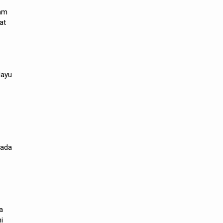
lam
at
layu
pada
a
i