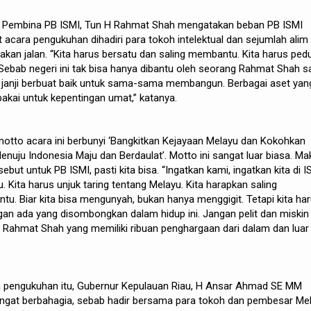
n Pembina PB ISMI, Tun H Rahmat Shah mengatakan beban PB ISMI
t acara pengukuhan dihadiri para tokoh intelektual dan sejumlah alim
 akan jalan. “Kita harus bersatu dan saling membantu. Kita harus pedu
bab negeri ini tak bisa hanya dibantu oleh seorang Rahmat Shah sa
lin, janji berbuat baik untuk sama-sama membangun. Berbagai aset yan
 pakai untuk kepentingan umat,” katanya.
otto acara ini berbunyi ‘Bangkitkan Kejayaan Melayu dan Kokohkan
ju Indonesia Maju dan Berdaulat’. Motto ini sangat luar biasa. Ma
but untuk PB ISMI, pasti kita bisa. “Ingatkan kami, ingatkan kita di I
. Kita harus unjuk taring tentang Melayu. Kita harapkan saling
. Biar kita bisa mengunyah, bukan hanya menggigit. Tetapi kita ha
ngan ada yang disombongkan dalam hidup ini. Jangan pelit dan miskin
 H Rahmat Shah yang memiliki ribuan penghargaan dari dalam dan luar
 pengukuhan itu, Gubernur Kepulauan Riau, H Ansar Ahmad SE MM
ngat berbahagia, sebab hadir bersama para tokoh dan pembesar Me