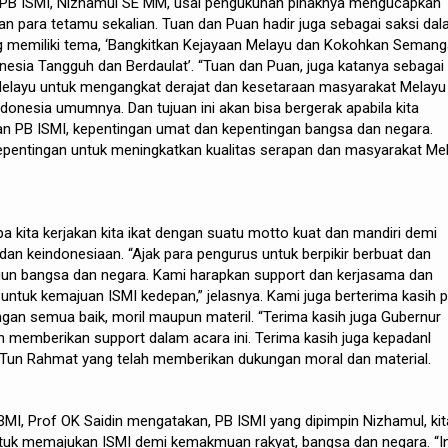
PB ISMI, Nizhamul SE MM, usai pengukuhan pihaknya mengucapkan
ran para tetamu sekalian. Tuan dan Puan hadir juga sebagai saksi da
 memiliki tema, ‘Bangkitkan Kejayaan Melayu dan Kokohkan Semang
esia Tangguh dan Berdaulat’. “Tuan dan Puan, juga katanya sebagai
 Melayu untuk mengangkat derajat dan kesetaraan masyarakat Melayu
onesia umumnya. Dan tujuan ini akan bisa bergerak apabila kita
n PB ISMI, kepentingan umat dan kepentingan bangsa dan negara.
epentingan untuk meningkatkan kualitas serapan dan masyarakat Me
a kita kerjakan kita ikat dengan suatu motto kuat dan mandiri demi
n keindonesiaan. “Ajak para pengurus untuk berpikir berbuat dan
n bangsa dan negara. Kami harapkan support dan kerjasama dan
 untuk kemajuan ISMI kedepan,” jelasnya. Kami juga berterima kasih 
gan semua baik, moril maupun materil. “Terima kasih juga Gubernur
h memberikan support dalam acara ini. Terima kasih juga kepadanl
un Rahmat yang telah memberikan dukungan moral dan material.
I, Prof OK Saidin mengatakan, PB ISMI yang dipimpin Nizhamul, kit
ntuk memajukan ISMI demi kemakmuan rakyat, bangsa dan negara. “In