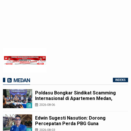
MEDAN
INDEKS
Poldasu Bongkar Sindikat Scamming
Internasional di Apartemen Medan,
Korban Rugi Rp6,7 Miliar
2026-08-06
Edwin Sugesti Nasution: Dorong
Percepatan Perda PBG Guna
Penyederhanaan Layanan Cepat dan
2026-08-03