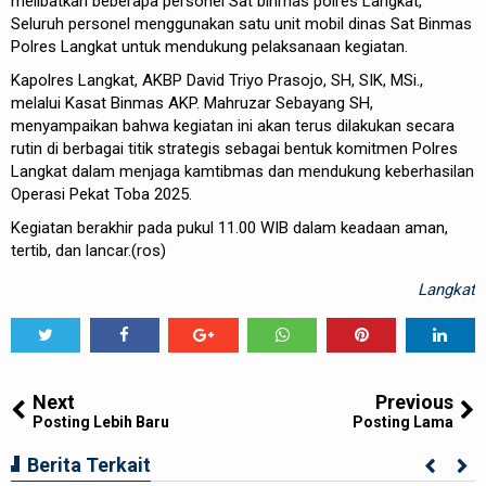
melibatkan beberapa personel Sat binmas polres Langkat,
Seluruh personel menggunakan satu unit mobil dinas Sat Binmas
Polres Langkat untuk mendukung pelaksanaan kegiatan.
Kapolres Langkat, AKBP David Triyo Prasojo, SH, SIK, MSi.,
melalui Kasat Binmas AKP. Mahruzar Sebayang SH,
menyampaikan bahwa kegiatan ini akan terus dilakukan secara
rutin di berbagai titik strategis sebagai bentuk komitmen Polres
Langkat dalam menjaga kamtibmas dan mendukung keberhasilan
Operasi Pekat Toba 2025.
Kegiatan berakhir pada pukul 11.00 WIB dalam keadaan aman,
tertib, dan lancar.(ros)
Langkat
Tweet
Share
Share
Share
Share
Share
0
Next
Previous
Posting Lebih Baru
Posting Lama
Ciptakan Generasi Muda Tertib
Berita Terkait