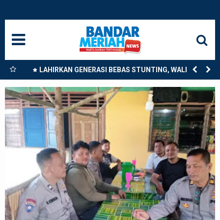
HOME
NASIONAL
SUMUT
nkan
LAHIRKAN GENERASI BEBAS STUNTING, WALI KOTA
9
TEBING TINGGI DORONG OPTIMALISASI SP3 CATIN
MEDAN
LANGKAT
ACEH
BISNIS
EDUKASI
ADVETORIAL