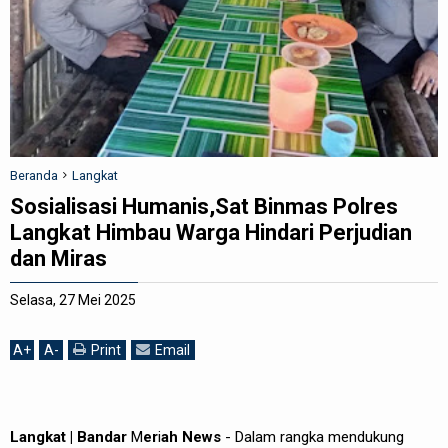
REDAKSI
Beranda
Langkat
Sosialisasi Humanis,Sat Binmas Polres
Langkat Himbau Warga Hindari Perjudian
dan Miras
Selasa, 27 Mei 2025
A
+
A
-
Print
Email
Langkat | Bandar
M
er
i
ah News
- Dalam rangka mendukung