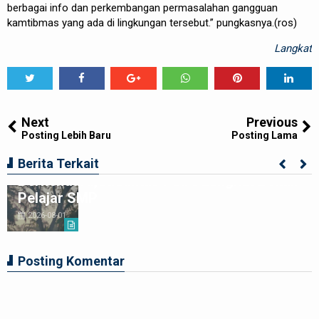
berbagai info dan perkembangan permasalahan gangguan
kamtibmas yang ada di lingkungan tersebut.” pungkasnya.(ros)
Langkat
Tweet
Share
Share
Share
Share
Share
0
Next
Previous
Posting Lebih Baru
Posting Lama
Ciptakan Generasi Muda Tertib
Berita Terkait
Berkendara,Satlantas Polre Langkat Bekali
Pelajar SMP
2026-08-01
Posting Komentar