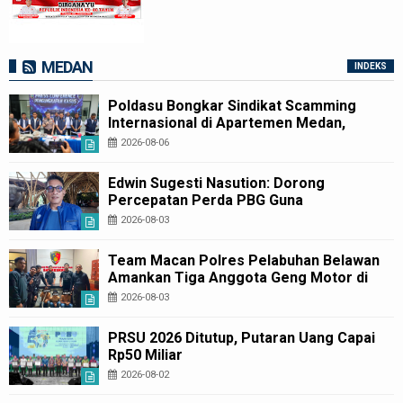
MEDAN
INDEKS
Poldasu Bongkar Sindikat Scamming
Internasional di Apartemen Medan,
Korban Rugi Rp6,7 Miliar
2026-08-06
Edwin Sugesti Nasution: Dorong
Percepatan Perda PBG Guna
Penyederhanaan Layanan Cepat dan
2026-08-03
Murah
Team Macan Polres Pelabuhan Belawan
Amankan Tiga Anggota Geng Motor di
Marelan Pasar 9
2026-08-03
PRSU 2026 Ditutup, Putaran Uang Capai
Rp50 Miliar
2026-08-02