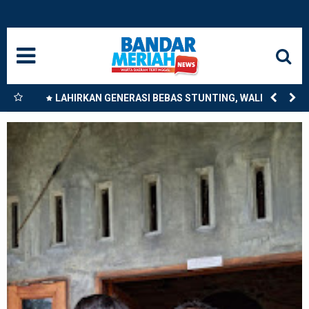
HOME
NASIONAL
SUMUT
nkan
LAHIRKAN GENERASI BEBAS STUNTING, WALI KOTA
9
TEBING TINGGI DORONG OPTIMALISASI SP3 CATIN
MEDAN
LANGKAT
ACEH
BISNIS
EDUKASI
ADVETORIAL