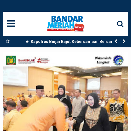
HOME
NASIONAL
SUMUT
 Dua
Kapolres Binjai Rajut Kebersamaan Bersama
Komunitas Ojek Online Kota Binjai
MEDAN
LANGKAT
ACEH
BISNIS
EDUKASI
ADVETORIAL