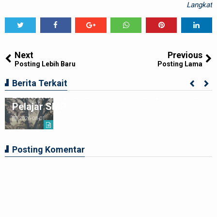
Langkat
Tweet
Share
Share
Share
Share
Share
0
Next
Previous
Posting Lebih Baru
Posting Lama
Ciptakan Generasi Muda Tertib
Berita Terkait
Berkendara,Satlantas Polre Langkat Bekali
Pelajar SMP
2026-08-01
Posting Komentar