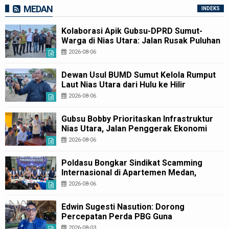
MEDAN
INDEKS
Kolaborasi Apik Gubsu-DPRD Sumut-
Warga di Nias Utara: Jalan Rusak Puluhan
Tahun Akhirnya Diperbaiki
2026-08-06
Dewan Usul BUMD Sumut Kelola Rumput
Laut Nias Utara dari Hulu ke Hilir
2026-08-06
Gubsu Bobby Prioritaskan Infrastruktur
Nias Utara, Jalan Penggerak Ekonomi
Mulai Dibenahi
2026-08-06
Poldasu Bongkar Sindikat Scamming
Internasional di Apartemen Medan,
Korban Rugi Rp6,7 Miliar
2026-08-06
Edwin Sugesti Nasution: Dorong
Percepatan Perda PBG Guna
Penyederhanaan Layanan Cepat dan
2026-08-03