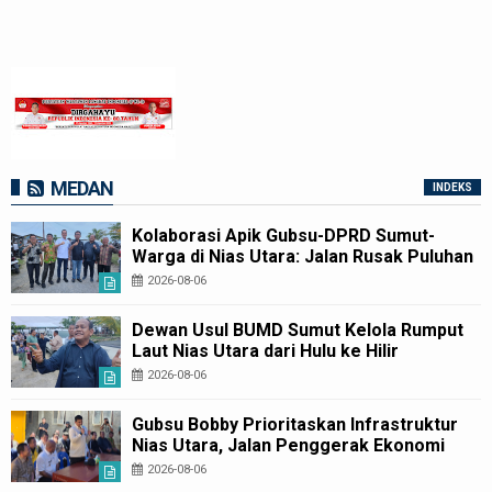
MEDAN
INDEKS
Kolaborasi Apik Gubsu-DPRD Sumut-
Warga di Nias Utara: Jalan Rusak Puluhan
Tahun Akhirnya Diperbaiki
2026-08-06
Dewan Usul BUMD Sumut Kelola Rumput
Laut Nias Utara dari Hulu ke Hilir
2026-08-06
Gubsu Bobby Prioritaskan Infrastruktur
Nias Utara, Jalan Penggerak Ekonomi
Mulai Dibenahi
2026-08-06