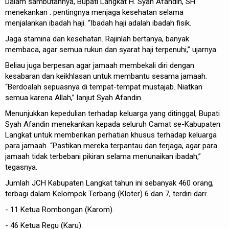
Dalam sambutannya, Bupati Langkat H. Syah Afandin, SH
menekankan : pentingnya menjaga kesehatan selama
menjalankan ibadah haji. “Ibadah haji adalah ibadah fisik.
Jaga stamina dan kesehatan. Rajinlah bertanya, banyak
membaca, agar semua rukun dan syarat haji terpenuhi,” ujarnya.
Beliau juga berpesan agar jamaah membekali diri dengan
kesabaran dan keikhlasan untuk membantu sesama jamaah.
“Berdoalah sepuasnya di tempat-tempat mustajab. Niatkan
semua karena Allah,” lanjut Syah Afandin.
Menunjukkan kepedulian terhadap keluarga yang ditinggal, Bupati
Syah Afandin menekankan kepada seluruh Camat se-Kabupaten
Langkat untuk memberikan perhatian khusus terhadap keluarga
para jamaah. “Pastikan mereka terpantau dan terjaga, agar para
jamaah tidak terbebani pikiran selama menunaikan ibadah,”
tegasnya.
Jumlah JCH Kabupaten Langkat tahun ini sebanyak 460 orang,
terbagi dalam Kelompok Terbang (Kloter) 6 dan 7, terdiri dari:
- 11 Ketua Rombongan (Karom).
- 46 Ketua Regu (Karu).