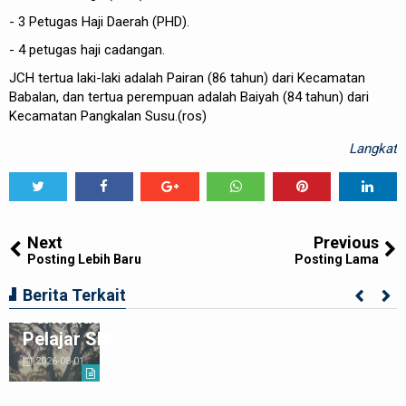
- 3 Petugas Haji Daerah (PHD).
- 4 petugas haji cadangan.
JCH tertua laki-laki adalah Pairan (86 tahun) dari Kecamatan
Babalan, dan tertua perempuan adalah Baiyah (84 tahun) dari
Kecamatan Pangkalan Susu.(ros)
Langkat
Tweet
Share
Share
Share
Share
Share
0
Next
Previous
Posting Lebih Baru
Posting Lama
Ciptakan Generasi Muda Tertib
Berita Terkait
Berkendara,Satlantas Polre Langkat Bekali
Pelajar SMP
2026-08-01