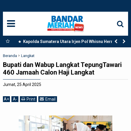
HOME
NASIONAL
SUMUT
tara,
Kapolda Sumatera Utara Irjen Pol Whisnu Hermawan
Februanto Resmikan Secara Langsung Mako Polres
MEDAN
Paluta di Tano Ponggol Kecamatan Padang Bolak
Beranda
Langkat
Bupati dan Wabup Langkat TepungTawari
LANGKAT
460 Jamaah Calon Haji Langkat
ACEH
Jumat, 25 April 2025
BISNIS
A
+
A
-
Print
Email
EDUKASI
ADVETORIAL