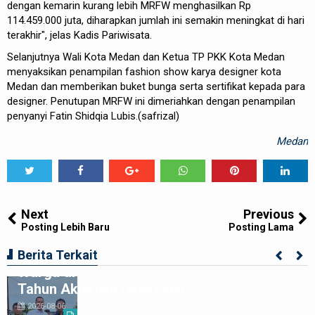
dengan kemarin kurang lebih MRFW menghasilkan Rp
114.459.000 juta, diharapkan jumlah ini semakin meningkat di hari
terakhir", jelas Kadis Pariwisata.
Selanjutnya Wali Kota Medan dan Ketua TP PKK Kota Medan
menyaksikan penampilan fashion show karya designer kota
Medan dan memberikan buket bunga serta sertifikat kepada para
designer. Penutupan MRFW ini dimeriahkan dengan penampilan
penyanyi Fatin Shidqia Lubis.(safrizal)
Medan
Tweet
Share
Share
Share
Share
Share
0
Next
Previous
Posting Lebih Baru
Posting Lama
Kolaborasi Apik Gubsu-DPRD Sumut-
Berita Terkait
Warga di Nias Utara: Jalan Rusak Puluhan
Tahun Akhirnya Diperbaiki
2026-08-06