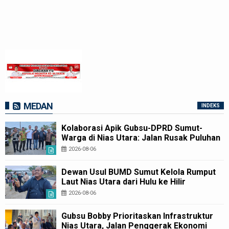
MEDAN
INDEKS
Kolaborasi Apik Gubsu-DPRD Sumut-
Warga di Nias Utara: Jalan Rusak Puluhan
Tahun Akhirnya Diperbaiki
2026-08-06
Dewan Usul BUMD Sumut Kelola Rumput
Laut Nias Utara dari Hulu ke Hilir
2026-08-06
Gubsu Bobby Prioritaskan Infrastruktur
Nias Utara, Jalan Penggerak Ekonomi