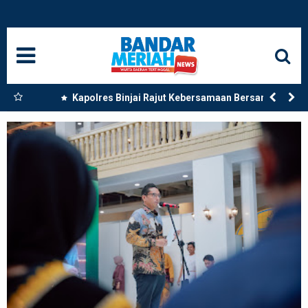
HOME
NASIONAL
SUMUT
 Dua
Kapolres Binjai Rajut Kebersamaan Bersama
Komunitas Ojek Online Kota Binjai
MEDAN
LANGKAT
ACEH
BISNIS
EDUKASI
ADVETORIAL