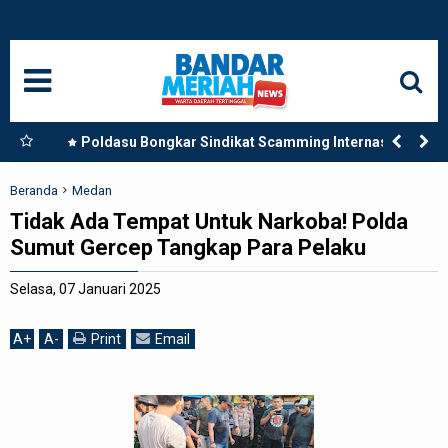
HOME
NASIONAL
SUMUT
Vonis
Poldasu Bongkar Sindikat Scamming Internasional
di Apartemen Medan, Korban Rugi Rp6,7 Miliar
MEDAN
Beranda
Medan
Tidak Ada Tempat Untuk Narkoba! Polda
LANGKAT
Sumut Gercep Tangkap Para Pelaku
ACEH
Selasa, 07 Januari 2025
BISNIS
A
+
A
-
Print
Email
EDUKASI
ADVETORIAL