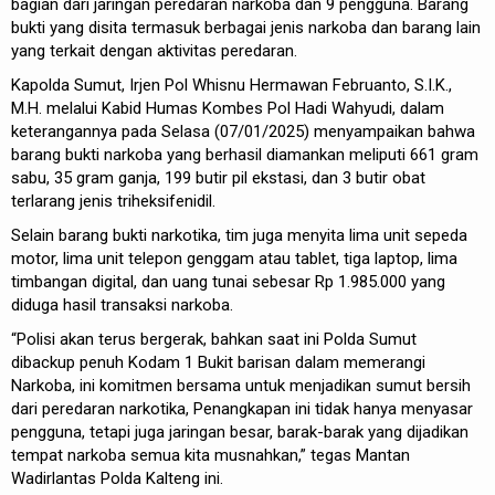
bagian dari jaringan peredaran narkoba dan 9 pengguna. Barang
bukti yang disita termasuk berbagai jenis narkoba dan barang lain
yang terkait dengan aktivitas peredaran.
Kapolda Sumut, Irjen Pol Whisnu Hermawan Februanto, S.I.K.,
M.H. melalui Kabid Humas Kombes Pol Hadi Wahyudi, dalam
keterangannya pada Selasa (07/01/2025) menyampaikan bahwa
barang bukti narkoba yang berhasil diamankan meliputi 661 gram
sabu, 35 gram ganja, 199 butir pil ekstasi, dan 3 butir obat
terlarang jenis triheksifenidil.
Selain barang bukti narkotika, tim juga menyita lima unit sepeda
motor, lima unit telepon genggam atau tablet, tiga laptop, lima
timbangan digital, dan uang tunai sebesar Rp 1.985.000 yang
diduga hasil transaksi narkoba.
“Polisi akan terus bergerak, bahkan saat ini Polda Sumut
dibackup penuh Kodam 1 Bukit barisan dalam memerangi
Narkoba, ini komitmen bersama untuk menjadikan sumut bersih
dari peredaran narkotika, Penangkapan ini tidak hanya menyasar
pengguna, tetapi juga jaringan besar, barak-barak yang dijadikan
tempat narkoba semua kita musnahkan,” tegas Mantan
Wadirlantas Polda Kalteng ini.