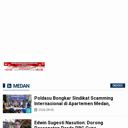
MEDAN
INDEKS
Poldasu Bongkar Sindikat Scamming
Internasional di Apartemen Medan,
Korban Rugi Rp6,7 Miliar
2026-08-06
Edwin Sugesti Nasution: Dorong