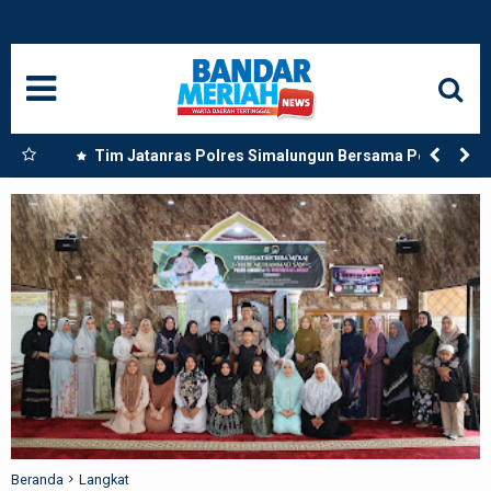
HOME
NASIONAL
SUMUT
rong
Tim Jatanras Polres Simalungun Bersama Polsek
dan
Gunung Malela Tangkap Tersangka Curas di Riau Usai
MEDAN
Buron Lintas Provinsi
LANGKAT
ACEH
BISNIS
EDUKASI
ADVETORIAL
Beranda
Langkat