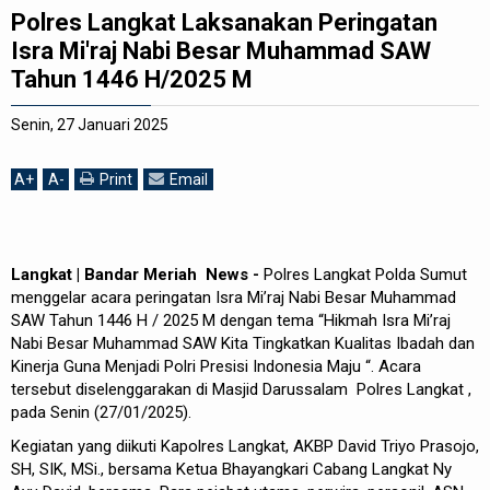
Polres Langkat Laksanakan Peringatan
REDAKSI
Isra Mi'raj Nabi Besar Muhammad SAW
Tahun 1446 H/2025 M
Senin, 27 Januari 2025
A
+
A
-
Print
Email
Langkat | Bandar Meriah News -
Polres Langkat Polda Sumut
menggelar acara peringatan Isra Mi’raj Nabi Besar Muhammad
SAW Tahun 1446 H / 2025 M dengan tema “Hikmah Isra Mi’raj
Nabi Besar Muhammad SAW Kita Tingkatkan Kualitas Ibadah dan
Kinerja Guna Menjadi Polri Presisi Indonesia Maju “. Acara
tersebut diselenggarakan di Masjid Darussalam Polres Langkat ,
pada Senin (27/01/2025).
Kegiatan yang diikuti Kapolres Langkat, AKBP David Triyo Prasojo,
SH, SIK, MSi., bersama Ketua Bhayangkari Cabang Langkat Ny