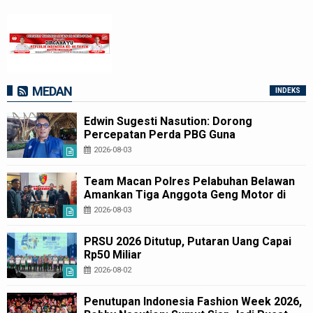
MEDAN
INDEKS
Edwin Sugesti Nasution: Dorong
Percepatan Perda PBG Guna
Penyederhanaan Layanan Cepat dan
2026-08-03
Murah
Team Macan Polres Pelabuhan Belawan
Amankan Tiga Anggota Geng Motor di
Marelan Pasar 9
2026-08-03
PRSU 2026 Ditutup, Putaran Uang Capai
Rp50 Miliar
2026-08-02
Penutupan Indonesia Fashion Week 2026,