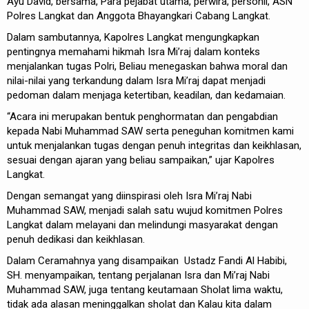
Ayu David, bersama, Para pejabat utama, perwira, personil, ASN
Polres Langkat dan Anggota Bhayangkari Cabang Langkat.
Dalam sambutannya, Kapolres Langkat mengungkapkan
pentingnya memahami hikmah Isra Mi’raj dalam konteks
menjalankan tugas Polri, Beliau menegaskan bahwa moral dan
nilai-nilai yang terkandung dalam Isra Mi’raj dapat menjadi
pedoman dalam menjaga ketertiban, keadilan, dan kedamaian.
“Acara ini merupakan bentuk penghormatan dan pengabdian
kepada Nabi Muhammad SAW serta peneguhan komitmen kami
untuk menjalankan tugas dengan penuh integritas dan keikhlasan,
sesuai dengan ajaran yang beliau sampaikan,” ujar Kapolres
Langkat.
Dengan semangat yang diinspirasi oleh Isra Mi’raj Nabi
Muhammad SAW, menjadi salah satu wujud komitmen Polres
Langkat dalam melayani dan melindungi masyarakat dengan
penuh dedikasi dan keikhlasan.
Dalam Ceramahnya yang disampaikan Ustadz Fandi Al Habibi,
SH. menyampaikan, tentang perjalanan Isra dan Mi’raj Nabi
Muhammad SAW, juga tentang keutamaan Sholat lima waktu,
tidak ada alasan meninggalkan sholat dan Kalau kita dalam