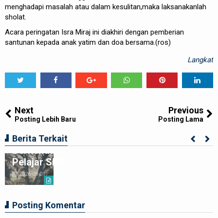
menghadapi masalah atau dalam kesulitan,maka laksanakanlah
sholat.
Acara peringatan Isra Miraj ini diakhiri dengan pemberian
santunan kepada anak yatim dan doa bersama.(ros)
Langkat
Tweet
Share
Share
Share
Share
Share
0
Next
Previous
Posting Lebih Baru
Posting Lama
Ciptakan Generasi Muda Tertib
Berita Terkait
Berkendara,Satlantas Polre Langkat Bekali
Pelajar SMP
2026-08-01
Posting Komentar