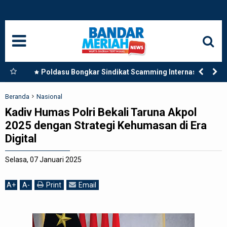
HOME
NASIONAL
SUMUT
Vonis
Poldasu Bongkar Sindikat Scamming Internasional
di Apartemen Medan, Korban Rugi Rp6,7 Miliar
MEDAN
Beranda
Nasional
Kadiv Humas Polri Bekali Taruna Akpol
LANGKAT
2025 dengan Strategi Kehumasan di Era
Digital
ACEH
Selasa, 07 Januari 2025
BISNIS
A
+
A
-
Print
Email
EDUKASI
ADVETORIAL