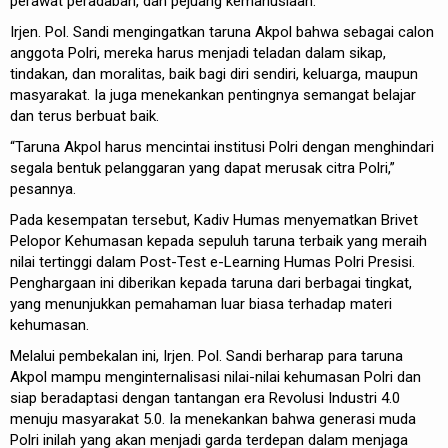
perawat peradaban, dan pejuang kemanusiaan.
Irjen. Pol. Sandi mengingatkan taruna Akpol bahwa sebagai calon
anggota Polri, mereka harus menjadi teladan dalam sikap,
tindakan, dan moralitas, baik bagi diri sendiri, keluarga, maupun
masyarakat. Ia juga menekankan pentingnya semangat belajar
dan terus berbuat baik.
“Taruna Akpol harus mencintai institusi Polri dengan menghindari
segala bentuk pelanggaran yang dapat merusak citra Polri,”
pesannya.
Pada kesempatan tersebut, Kadiv Humas menyematkan Brivet
Pelopor Kehumasan kepada sepuluh taruna terbaik yang meraih
nilai tertinggi dalam Post-Test e-Learning Humas Polri Presisi.
Penghargaan ini diberikan kepada taruna dari berbagai tingkat,
yang menunjukkan pemahaman luar biasa terhadap materi
kehumasan.
Melalui pembekalan ini, Irjen. Pol. Sandi berharap para taruna
Akpol mampu menginternalisasi nilai-nilai kehumasan Polri dan
siap beradaptasi dengan tantangan era Revolusi Industri 4.0
menuju masyarakat 5.0. Ia menekankan bahwa generasi muda
Polri inilah yang akan menjadi garda terdepan dalam menjaga