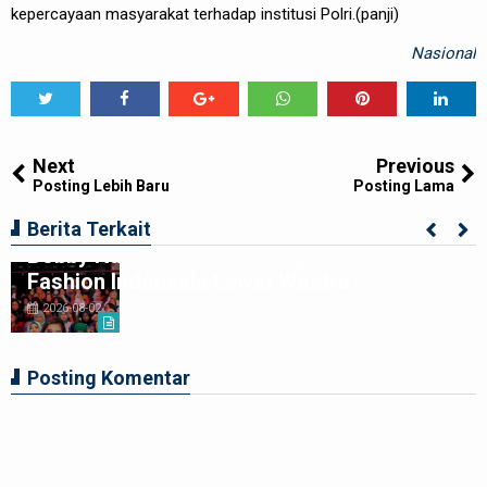
kepercayaan masyarakat terhadap institusi Polri.(panji)
Nasional
Tweet
Share
Share
Share
Share
Share
0
Next
Previous
Posting Lebih Baru
Posting Lama
Penutupan Indonesia Fashion Week 2026,
Berita Terkait
Bobby Nasution: Sumut Siap Jadi Pusat
Fashion Indonesia Lewat Wastra
2026-08-02
Posting Komentar